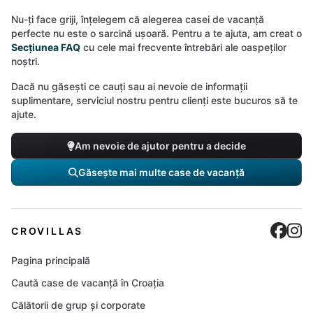
Nu-ți face griji, înțelegem că alegerea casei de vacanță
perfecte nu este o sarcină ușoară. Pentru a te ajuta, am creat o
Secțiunea FAQ
cu cele mai frecvente întrebări ale oaspeților
noștri.
Dacă nu găsești ce cauți sau ai nevoie de informații
suplimentare, serviciul nostru pentru clienți este bucuros să te
ajute.
Am nevoie de ajutor pentru a decide
Găsește mai multe case de vacanță
Cro
C
CROVILLAS
Pagina principală
Caută case de vacanță în Croația
Călătorii de grup și corporate