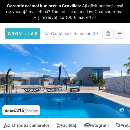
Garanție cel mai bun preț la Crovillas:
Ați găsit aceeași casă
de vacanță mai ieftină? Trimiteți linkul prin LiveChat sau e-mail
– și rezervați cu 100 € mai ieftin!
CROVILLAS
€215
de la
/ noapte
Distribuția camerelor
Facilități
Fotografii
Preț