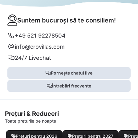
Suntem bucuroși să te consiliem!
+49 521 92278504
info@crovillas.com
24/7 Livechat
Pornește chatul live
Întrebări frecvente
Prețuri & Reduceri
Toate prețurile pe noapte
Prețuri pentru 2026
Prețuri pentru 2027
Preț