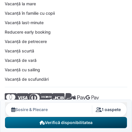
Vacanță la mare
Vacanță în familie cu copii
Vacanță last-minute
Reducere early booking
Vacanță de petrecere
Vacanță scurtă
Vacanță de vară
Vacanță cu sailing
Vacanță de scufundări
© 2026 Crovillas GmbH
Sosire & Plecare
1 oaspete
Verifică disponibilitatea