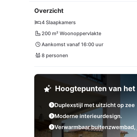
gezellige avonduren in een bar bent u hier a
Overzicht
van Pula ligt op 60 km afstand.
4 Slaapkamers
200 m² Woonoppervlakte
Aankomst vanaf 16:00 uur
8 personen
Hoogtepunten van het 
Duplexstijl met uitzicht op zee
Moderne interieurdesign.
Verwarmbaar buitenzwembad, j