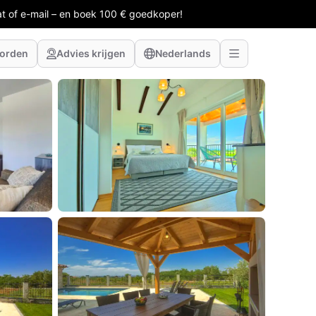
at of e-mail – en boek 100 € goedkoper!
worden
Advies krijgen
Nederlands