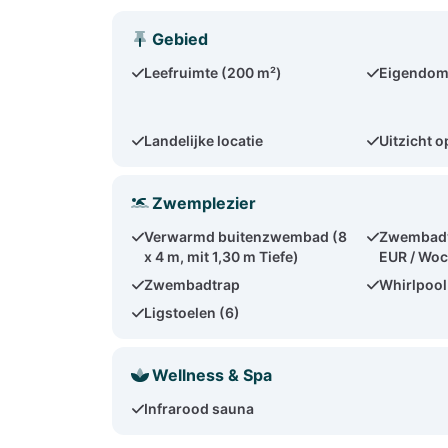
Gebied
Leefruimte (200 m²)
Eigendom
Landelijke locatie
Uitzicht o
Zwemplezier
Verwarmd buitenzwembad (8
Zwembadv
x 4 m, mit 1,30 m Tiefe)
EUR / Wo
Zwembadtrap
Whirlpool
Ligstoelen (6)
Wellness & Spa
Infrarood sauna