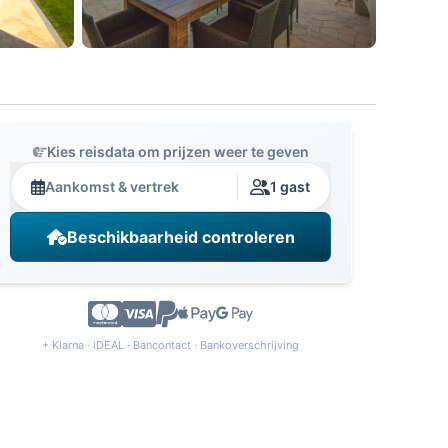
Kies reisdata om prijzen weer te geven
Aankomst & vertrek
1 gast
Beschikbaarheid controleren
+ Klarna · iDEAL · Bancontact · Bankoverschrijving