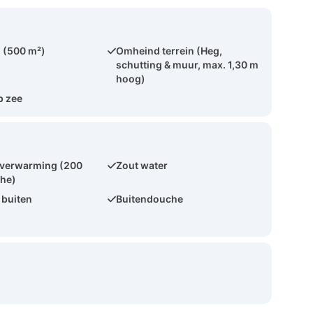
 (500 m²)
Omheind terrein (Heg,
schutting & muur, max. 1,30 m
hoog)
p zee
erwarming (200
Zout water
che)
 buiten
Buitendouche