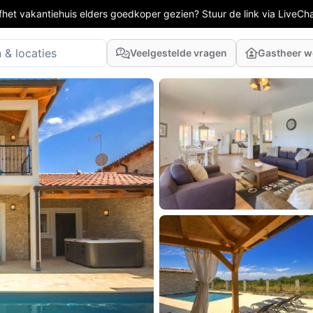
fhet vakantiehuis elders goedkoper gezien? Stuur de link via LiveCh
Veelgestelde vragen
Gastheer 