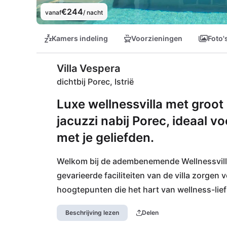
€244
vanaf
/ nacht
Kamers indeling
Voorzieningen
Foto'
Villa Vespera
dichtbij Porec, Istrië
Luxe wellnessvilla met groo
jacuzzi nabij Porec, ideaal
met je geliefden.
Welkom bij de adembenemende Wellnessvilla
gevarieerde faciliteiten van de villa zorgen
hoogtepunten die het hart van wellness-lief
en stranden van de westkust van Istrië zijn 
Beschrijving lezen
Delen
bereiken. In Porec kunt u genieten van culin