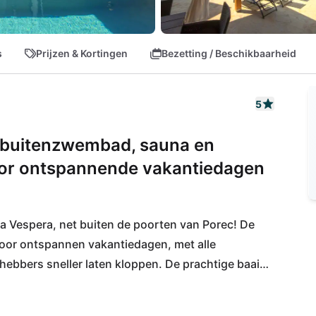
s
Prijzen & Kortingen
Bezetting / Beschikbaarheid
5
t buitenzwembad, sauna en
 voor ontspannende vakantiedagen
 Vespera, net buiten de poorten van Porec! De 
 voor ontspannen vakantiedagen, met alle 
hebbers sneller laten kloppen. De prachtige baaien 
al na een korte autorit van ongeveer 4 km te 
aire restaurants en vele cafés, en ook voor 