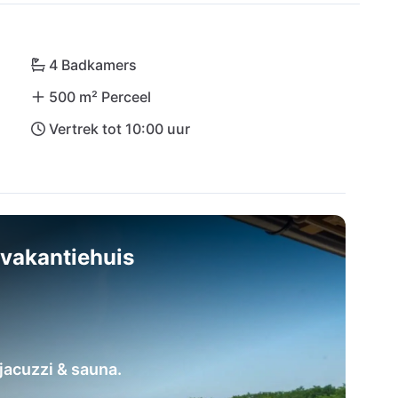
an het juiste adres. De internationale luchthaven 
4 Badkamers
500 m² Perceel
Vertrek tot 10:00 uur
vakantiehuis
acuzzi & sauna.