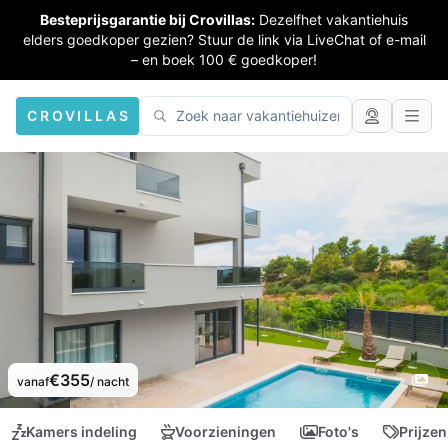
Besteprijsgarantie bij Crovillas:
Dezelfhet vakantiehuis
elders goedkoper gezien? Stuur de link via LiveChat of e-mail
– en boek 100 € goedkoper!
CROVILLAS
€355
vanaf
/ nacht
Kamers indeling
Voorzieningen
Foto's
Prijzen