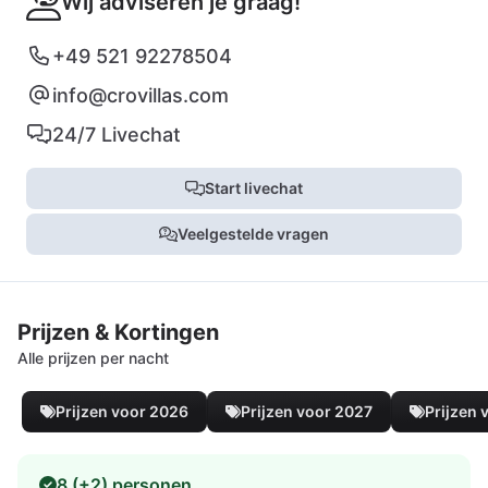
Wij adviseren je graag!
+49 521 92278504
info@crovillas.com
24/7 Livechat
Start livechat
Veelgestelde vragen
Prijzen & Kortingen
Alle prijzen per nacht
Prijzen voor 2026
Prijzen voor 2027
Prijzen 
8 (+2) personen