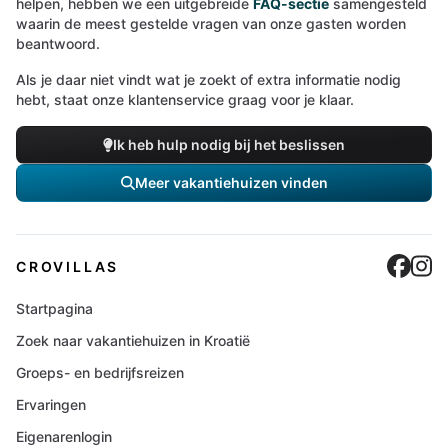
helpen, hebben we een uitgebreide
FAQ-sectie
samengesteld
waarin de meest gestelde vragen van onze gasten worden
beantwoord.
Als je daar niet vindt wat je zoekt of extra informatie nodig
hebt, staat onze klantenservice graag voor je klaar.
Ik heb hulp nodig bij het beslissen
Meer vakantiehuizen vinden
Cro
C
CROVILLAS
Startpagina
Zoek naar vakantiehuizen in Kroatië
Groeps- en bedrijfsreizen
Ervaringen
Eigenarenlogin