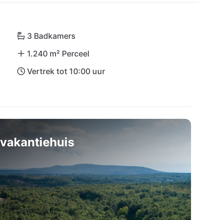
ooft culinaire hoogstandjes en het prachtige 
 afstand. Ontdek het adembenemende natuurpark 
steden Pula en Rovinj.

3 Badkamers
1.240 m² Perceel
Pula en Rijeka staat niets uw onvergetelijke 
Vertrek tot 10:00 uur
vakantiehuis