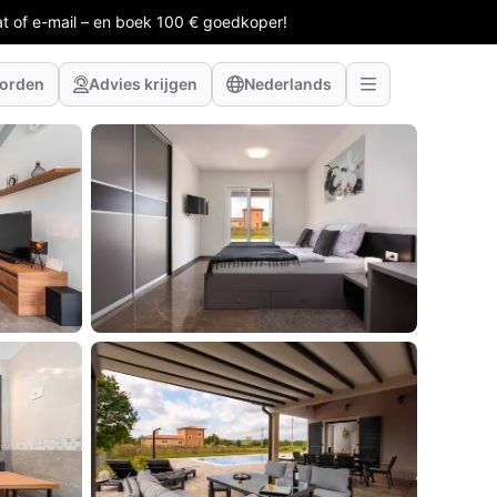
at of e-mail – en boek 100 € goedkoper!
worden
Advies krijgen
Nederlands