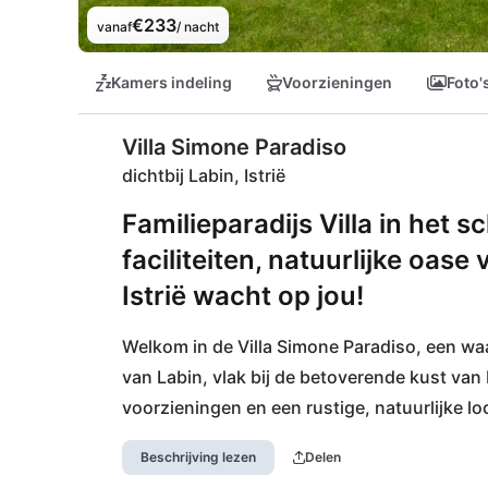
€233
vanaf
/ nacht
Kamers indeling
Voorzieningen
Foto'
Villa Simone Paradiso
dichtbij Labin, Istrië
Familieparadijs Villa in het 
faciliteiten, natuurlijke oas
Istrië wacht op jou!
Welkom in de Villa Simone Paradiso, een waa
van Labin, vlak bij de betoverende kust van 
voorzieningen en een rustige, natuurlijke l
Beschrijving lezen
Delen
Winkelmogelijkheden worden geboden in de n