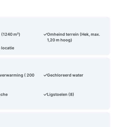
 (1240 m²)
Omheind terrein (Hek, max.
1,20 m hoog)
 locatie
erwarming ( 200
Gechloreerd water
uche
Ligstoelen (8)