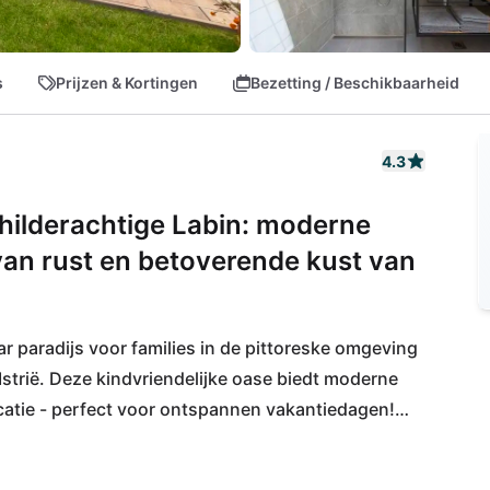
s
Prijzen & Kortingen
Bezetting / Beschikbaarheid
4.3
schilderachtige Labin: moderne
e van rust en betoverende kust van
r paradijs voor families in de pittoreske omgeving 
Istrië. Deze kindvriendelijke oase biedt moderne 
ocatie - perfect voor ontspannen vakantiedagen!

abijgelegen supermarkt Martinski of iets verder 