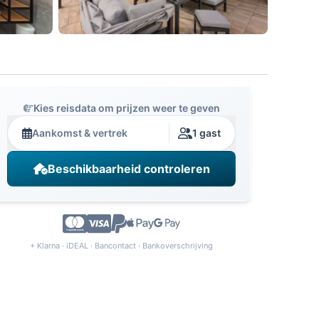
Kies reisdata om prijzen weer te geven
Aankomst & vertrek
1 gast
Beschikbaarheid controleren
+ Klarna · iDEAL · Bancontact · Bankoverschrijving