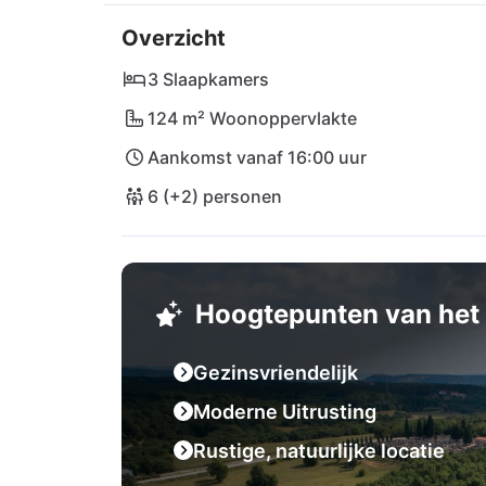
weg bij Plodine. Het restaurant Tomažići bel
Overzicht
strand Mali Portluk ligt op een steenworp
Učka en laat u betoveren door de charmante 
3 Slaapkamers
124 m² Woonoppervlakte
Met goede verbindingen naar de luchthavens 
Aankomst vanaf 16:00 uur
vakantie in Kroatië meer in de weg!
6 (+2) personen
Hoogtepunten van het 
Gezinsvriendelijk
Moderne Uitrusting
Rustige, natuurlijke locatie