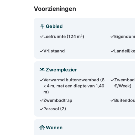
Voorzieningen
Gebied
Leefruimte (124 m²)
Eigendom
Vrijstaand
Landelijke
Zwemplezier
Verwarmd buitenzwembad (8
Zwembadv
x 4 m, met een diepte van 1,40
€/Week)
m)
Zwembadtrap
Buitendo
Parasol (2)
Wonen