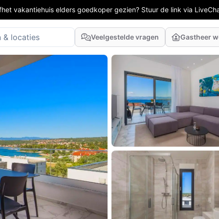
fhet vakantiehuis elders goedkoper gezien? Stuur de link via LiveCh
Veelgestelde vragen
Gastheer 