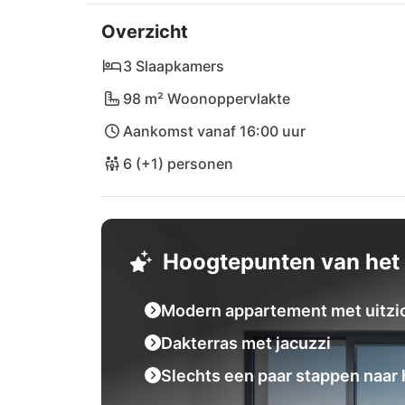
Overzicht
Terwijl u geniet van culinaire hoogstandjes 
Bistro, kunnen de kleintjes genieten van spe
3 Slaapkamers
of geniet van een romantische avond in het 
98 m² Woonoppervlakte
winkelen in de supermarkt Plodine of een uit
Aankomst vanaf 16:00 uur
bent hier goed verbonden! Laat u betoveren
onvergetelijke vakantieherinneringen in dez
6 (+1) personen
Hoogtepunten van het 
Modern appartement met uitzi
Dakterras met jacuzzi
Slechts een paar stappen naar 