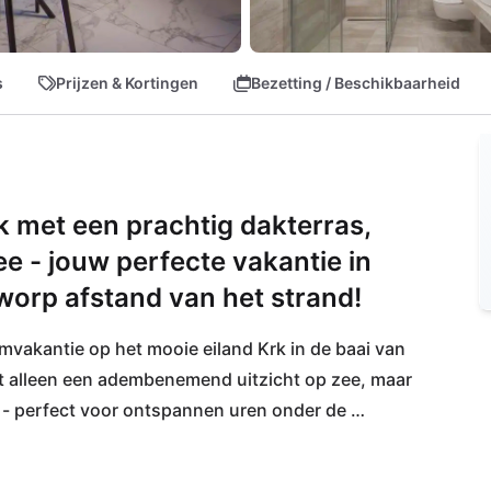
s
Prijzen & Kortingen
Bezetting / Beschikbaarheid
k met een prachtig dakterras,
zee - jouw perfecte vakantie in
worp afstand van het strand!
vakantie op het mooie eiland Krk in de baai van 
t alleen een adembenemend uitzicht op zee, maar 
 - perfect voor ontspannen uren onder de 
afstand ligt het kindvriendelijke, zandstrand 
perfect voor een zorgeloze gezinsvakantie.
