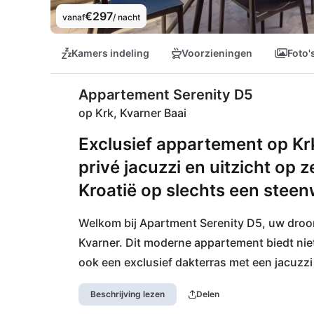
€297
vanaf
/ nacht
Kamers indeling
Voorzieningen
Foto'
Appartement Serenity D5
op Krk, Kvarner Baai
Exclusief appartement op Kr
privé jacuzzi en uitzicht op 
Kroatië op slechts een steen
Welkom bij Apartment Serenity D5, uw droom
Kvarner. Dit moderne appartement biedt nie
ook een exclusief dakterras met een jacuzzi
Kroatische zon. Op slechts een paar stappen 
Beschrijving lezen
Delen
Rova, ideaal voor kinderen. De omgeving is 