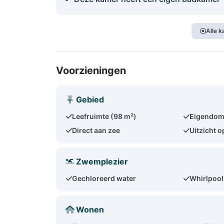
Alle 
Voorzieningen
Gebied
Leefruimte (98 m²)
Eigendom
Direct aan zee
Uitzicht o
Zwemplezier
Gechloreerd water
Whirlpool
Wonen