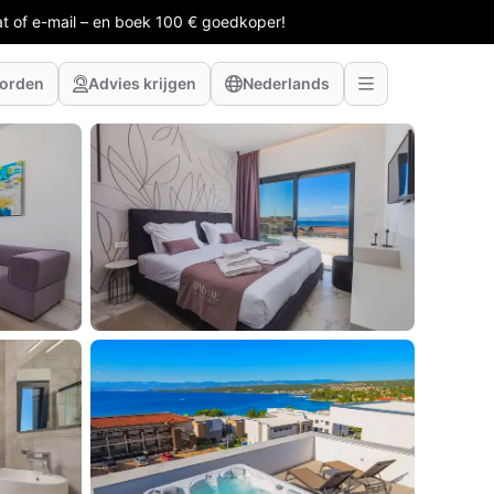
at of e-mail – en boek 100 € goedkoper!
worden
Advies krijgen
Nederlands