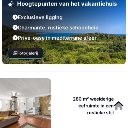
Hoogtepunten van het vakantiehuis
Exclusieve ligging
Charmante, rustieke schoonheid
Privé-oase in mediterrane sfeer
Fotogalerij
280 m² weelderige
leefruimte in een
rustieke stijl