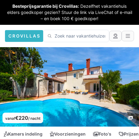
Besteprijsgarantie bij Crovillas:
Dezelfhet vakantiehuis
elders goedkoper gezien? Stuur de link via LiveChat of e-mail
– en boek 100 € goedkoper!
CROVILLAS
€220
vanaf
/ nacht
Kamers indeling
Voorzieningen
Foto's
Prijzen