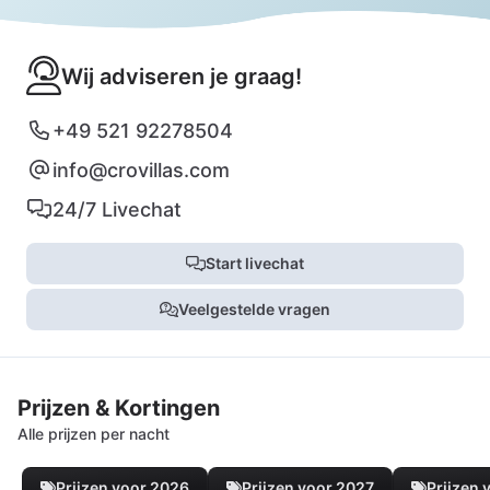
Wij adviseren je graag!
+49 521 92278504
info@crovillas.com
24/7 Livechat
Start livechat
Veelgestelde vragen
Prijzen & Kortingen
Alle prijzen per nacht
Prijzen voor 2026
Prijzen voor 2027
Prijzen 