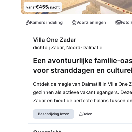
€455
vanaf
/ nacht
Kamers indeling
Voorzieningen
Foto'
Villa One Zadar
dichtbij Zadar, Noord-Dalmatië
Een avontuurlijke familie-oase
voor stranddagen en culturel
Ontdek de magie van Dalmatië in Villa One Z
gezinnen als actieve vakantiegangers. Deze st
Zadar en biedt de perfecte balans tussen o
op het nabijgelegen strand Children's Parad
Beschrijving lezen
Delen
Met sportmogelijkheden voor de deur is er v
wachten op je in het restaurant Stari Most, t