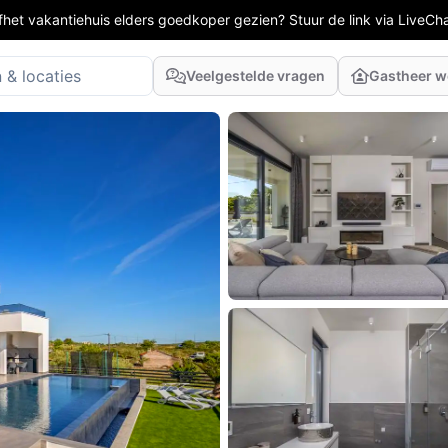
fhet vakantiehuis elders goedkoper gezien? Stuur de link via LiveCh
Veelgestelde vragen
Gastheer 