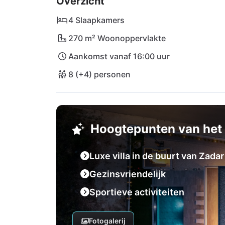
Overzicht
kunt bereiken - of het nu gaat om een super
historische schatten zoals Šibenik of duik i
4 Slaapkamers
Villa One Zadar is jouw sleutel tot een onver
270 m² Woonoppervlakte
Aankomst vanaf 16:00 uur
8 (+4) personen
Hoogtepunten van het 
Luxe villa in de buurt van Zadar
Gezinsvriendelijk
Sportieve activiteiten
Fotogalerij