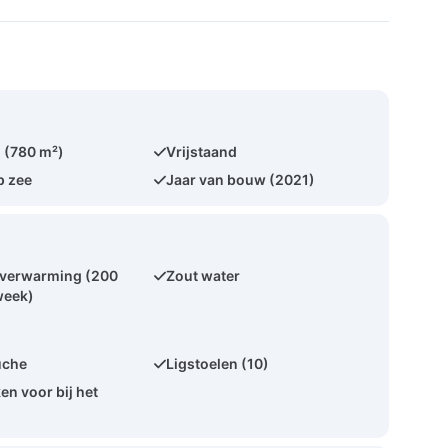
 (780 m²)
Vrijstaand
p zee
Jaar van bouw (2021)
erwarming (200
Zout water
week)
uche
Ligstoelen (10)
n voor bij het