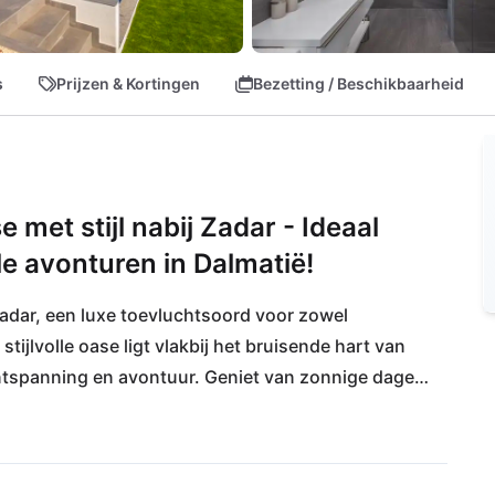
s
Prijzen & Kortingen
Bezetting / Beschikbaarheid
 met stijl nabij Zadar - Ideaal
e avonturen in Dalmatië!
adar, een luxe toevluchtsoord voor zowel 
ijlvolle oase ligt vlakbij het bruisende hart van 
ntspanning en avontuur. Geniet van zonnige dagen 
ise of verken de charmante kustplaats Sukošan. 
oor ieder wat wils. Culinaire hoogtepunten 
erwijl je alle benodigde voorzieningen gemakkelijk 