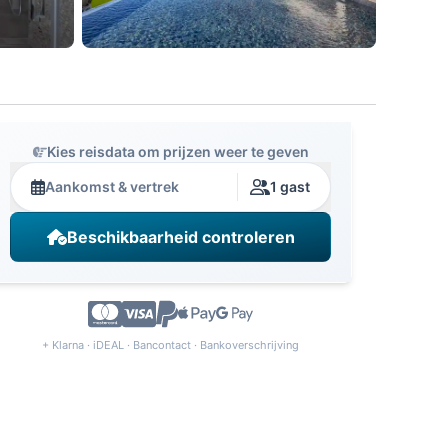
Kies reisdata om prijzen weer te geven
Aankomst & vertrek
1 gast
Beschikbaarheid controleren
+ Klarna · iDEAL · Bancontact · Bankoverschrijving