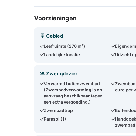
Voorzieningen
Gebied
Leefruimte (270 m²)
Eigendom
Landelijke locatie
Uitzicht o
Zwemplezier
Verwarmd buitenzwembad
Zwembadv
(Zwembadverwarming is op
euro per 
aanvraag beschikbaar tegen
een extra vergoeding.)
Zwembadtrap
Buitendo
Parasol (1)
Handdoeke
zwembad