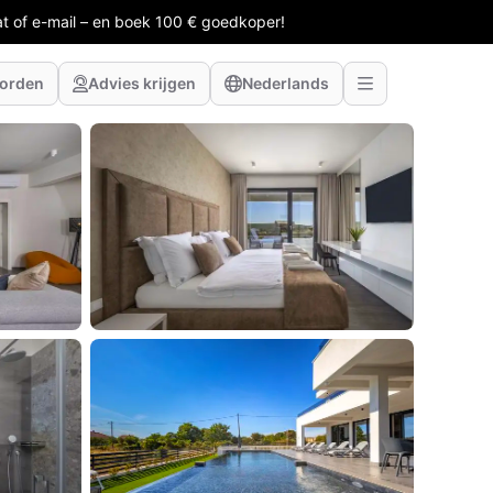
at of e-mail – en boek 100 € goedkoper!
worden
Advies krijgen
Nederlands