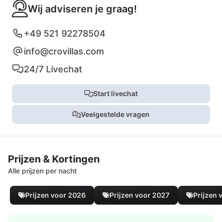
Wij adviseren je graag!
+49 521 92278504
info@crovillas.com
24/7 Livechat
Start livechat
Veelgestelde vragen
Prijzen & Kortingen
Alle prijzen per nacht
Prijzen voor 2026
Prijzen voor 2027
Prijzen 