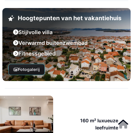
Hoogtepunten van het vakantiehuis
Stijlvolle villa
Verwarmd buitenzwembad
Fitnessgebied
Fotogalerij
160 m² luxueuze
leefruimte