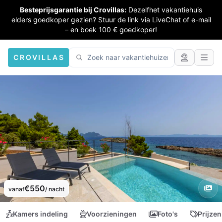
Besteprijsgarantie bij Crovillas:
Dezelfhet vakantiehuis
elders goedkoper gezien? Stuur de link via LiveChat of e-mail
– en boek 100 € goedkoper!
CROVILLAS
€550
vanaf
/ nacht
Kamers indeling
Voorzieningen
Foto's
Prijzen