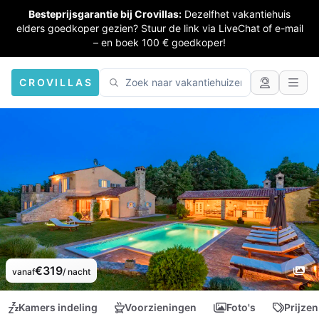
Besteprijsgarantie bij Crovillas:
Dezelfhet vakantiehuis
elders goedkoper gezien? Stuur de link via LiveChat of e-mail
– en boek 100 € goedkoper!
CROVILLAS
€319
vanaf
/ nacht
Kamers indeling
Voorzieningen
Foto's
Prijzen