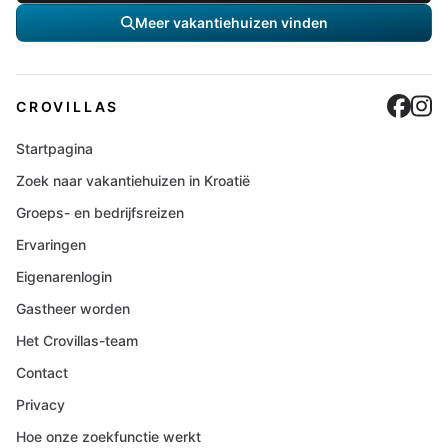
Meer vakantiehuizen vinden
Cro
C
CROVILLAS
Startpagina
Zoek naar vakantiehuizen in Kroatië
Groeps- en bedrijfsreizen
Ervaringen
Eigenarenlogin
Gastheer worden
Het Crovillas-team
Contact
Privacy
Hoe onze zoekfunctie werkt