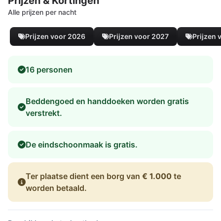
Prijzen & Kortingen
Alle prijzen per nacht
Prijzen voor 2026
Prijzen voor 2027
Prijzen 
16 personen
Beddengoed en handdoeken worden gratis
verstrekt.
De eindschoonmaak is gratis.
Ter plaatse dient een borg van
€ 1.000
te
worden betaald.