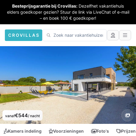
Besteprijsgarantie bij Crovillas:
Dezelfhet vakantiehuis
elders goedkoper gezien? Stuur de link via LiveChat of e-mail
– en boek 100 € goedkoper!
CROVILLAS
€544
vanaf
/ nacht
Kamers indeling
Voorzieningen
Foto's
Prijzen