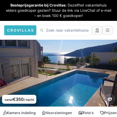
Besteprijsgarantie bij Crovillas:
Dezelfhet vakantiehuis
elders goedkoper gezien? Stuur de link via LiveChat of e-mail
– en boek 100 € goedkoper!
CROVILLAS
€350
vanaf
/ nacht
Kamers indeling
Voorzieningen
Foto's
Prijzen