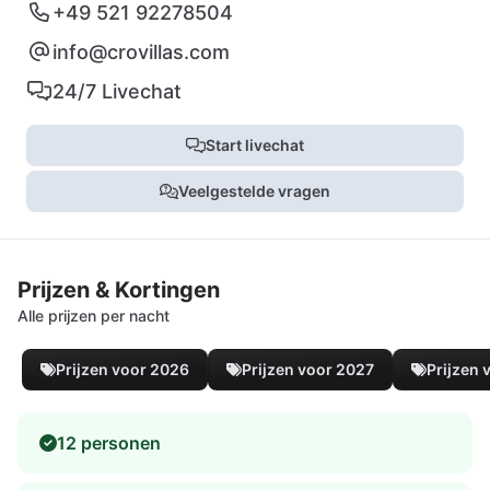
+49 521 92278504
info@crovillas.com
24/7 Livechat
Start livechat
Veelgestelde vragen
Prijzen & Kortingen
Alle prijzen per nacht
Prijzen voor 2026
Prijzen voor 2027
Prijzen 
12 personen