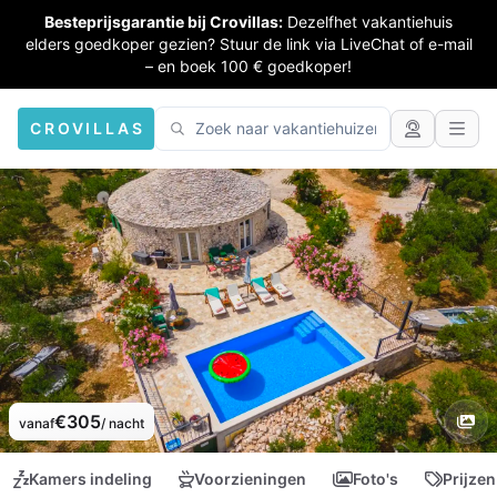
Besteprijsgarantie bij Crovillas:
Dezelfhet vakantiehuis
elders goedkoper gezien? Stuur de link via LiveChat of e-mail
– en boek 100 € goedkoper!
CROVILLAS
€305
vanaf
/ nacht
Kamers indeling
Voorzieningen
Foto's
Prijzen