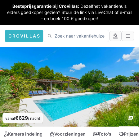
Besteprijsgarantie bij Crovillas:
Dezelfhet vakantiehuis
elders goedkoper gezien? Stuur de link via LiveChat of e-mail
– en boek 100 € goedkoper!
CROVILLAS
€629
vanaf
/ nacht
Kamers indeling
Voorzieningen
Foto's
Prijzen