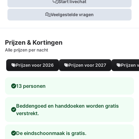
Start livechat
Veelgestelde vragen
Prijzen & Kortingen
Alle prijzen per nacht
Prijzen voor 2026
Prijzen voor 2027
Prijzen 
13 personen
Beddengoed en handdoeken worden gratis
verstrekt.
De eindschoonmaak is gratis.