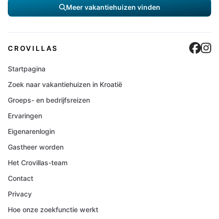
Meer vakantiehuizen vinden
Cro
C
CROVILLAS
Startpagina
Zoek naar vakantiehuizen in Kroatië
Groeps- en bedrijfsreizen
Ervaringen
Eigenarenlogin
Gastheer worden
Het Crovillas-team
Contact
Privacy
Hoe onze zoekfunctie werkt