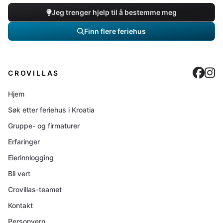
Jeg trenger hjelp til å bestemme meg
Finn flere feriehus
Cro
C
CROVILLAS
Hjem
Søk etter feriehus i Kroatia
Gruppe- og firmaturer
Erfaringer
Eierinnlogging
Bli vert
Crovillas-teamet
Kontakt
Personvern