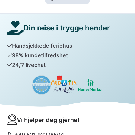
Din reise i trygge hender
Håndsjekkede feriehus
98% kundetilfredshet
24/7 livechat
Vi hjelper deg gjerne!
+49 521 92278504