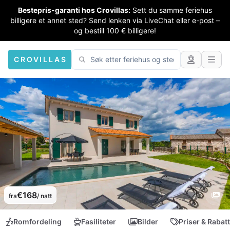
Bestepris-garanti hos Crovillas:
Sett du samme feriehus
billigere et annet sted? Send lenken via LiveChat eller e-post –
og bestill 100 € billigere!
CROVILLAS
€168
fra
/ natt
Romfordeling
Fasiliteter
Bilder
Priser & Rabat