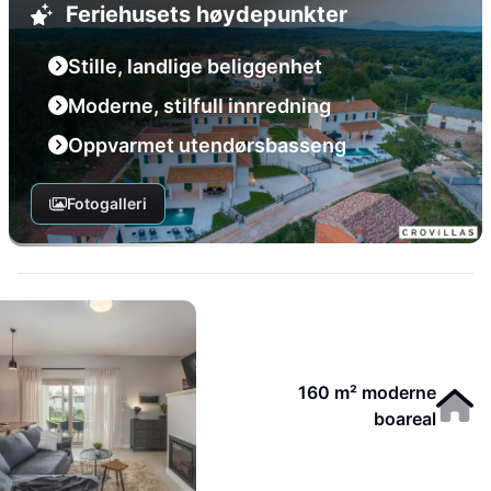
Feriehusets høydepunkter
Stille, landlige beliggenhet
Moderne, stilfull innredning
Oppvarmet utendørsbasseng
Fotogalleri
160 m² moderne
boareal