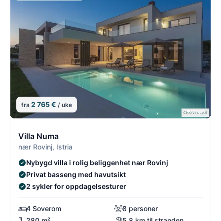
2 765 €
fra
/ uke
13/54
1
Villa Numa
nær Rovinj, Istria
Nybygd villa i rolig beliggenhet nær Rovinj
Privat basseng med havutsikt
2 sykler for oppdagelsesturer
4 Soverom
8 personer
280 m²
5.8 km til stranden