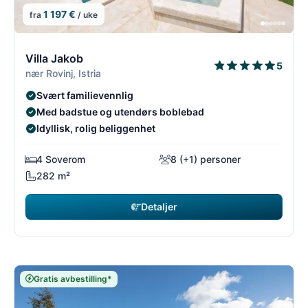
1 197 €
fra
/ uke
6/54
6
Villa Jakob
5
nær Rovinj, Istria
Svært familievennlig
Med badstue og utendørs boblebad
Idyllisk, rolig beliggenhet
4 Soverom
8 (+1) personer
282 m²
Detaljer
Gratis avbestilling*