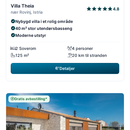
3/54
3
Villa Theia
4.8
nær Rovinj, Istria
Nybygd villa i et rolig område
40 m² stor utendørsbasseng
Moderne utstyr
2 Soverom
4 personer
125 m²
20 km til stranden
Detaljer
Gratis avbestilling*