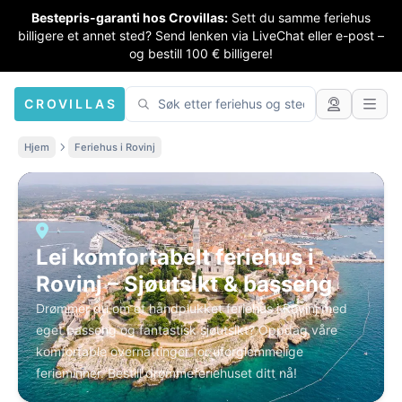
Bestepris-garanti hos Crovillas:
Sett du samme feriehus
billigere et annet sted? Send lenken via LiveChat eller e-post –
og bestill 100 € billigere!
CROVILLAS
Hjem
Feriehus i Rovinj
Lei komfortabelt feriehus i
Rovinj – Sjøutsikt & basseng
Drømmer du om et håndplukket feriehus i Rovinj med
eget basseng og fantastisk sjøutsikt? Oppdag våre
komfortable overnattinger for uforglemmelige
ferieminner. Bestill drømmeferiehuset ditt nå!