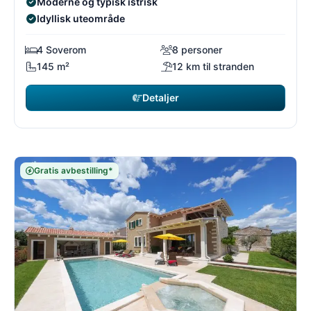
Moderne og typisk istrisk
Idyllisk uteområde
4 Soverom
8 personer
145 m²
12 km til stranden
Detaljer
Gratis avbestilling*