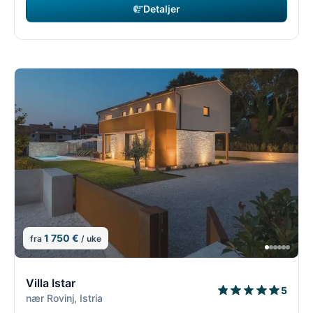
Detaljer
1 750 €
fra
/ uke
11/54
1
Villa Istar
5
nær Rovinj, Istria