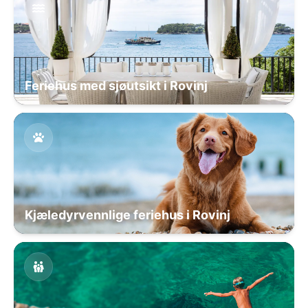
Feriehus med sjøutsikt i Rovinj
Kjæledyrvennlige feriehus i Rovinj