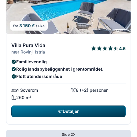
3 150 €
fra
/ uke
15/54
1
Villa Pura Vida
4.5
nær Rovinj, Istria
Familievennlig
Rolig landsbybeliggenhet i grøntområdet.
Flott utendørsområde
4 Soverom
8 (+2) personer
260 m²
Detaljer
Side 2