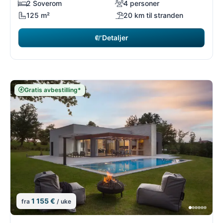
2 Soverom
4 personer
125 m²
20 km til stranden
Detaljer
Gratis avbestilling*
1 155 €
fra
/ uke