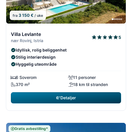
3 150 €
fra
/ uke
12/54
1
Villa Levlante
5
nær Rovinj, Istria
Idyllisk, rolig beliggenhet
Stilig interiørdesign
Hyggelig uteområde
6 Soverom
11 personer
370 m²
18 km til stranden
Detaljer
Gratis avbestilling*