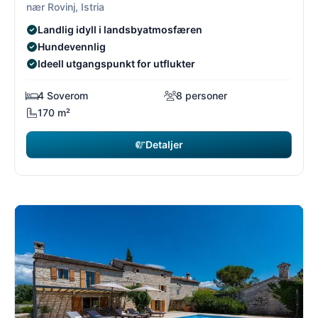
nær Rovinj, Istria
Landlig idyll i landsbyatmosfæren
Hundevennlig
Ideell utgangspunkt for utflukter
4 Soverom
8 personer
170 m²
Detaljer