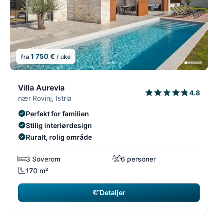
1 750 €
fra
/ uke
4/54
4
Villa Aurevia
4.8
nær Rovinj, Istria
Perfekt for familien
Stilig interiørdesign
Ruralt, rolig område
3 Soverom
6 personer
170 m²
Detaljer