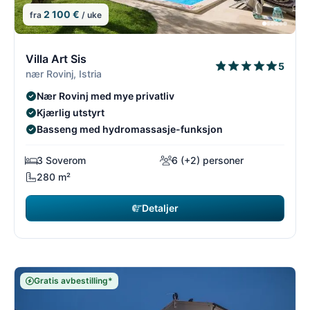
2 100 €
fra
/ uke
9/54
9
Villa Art Sis
5
nær Rovinj, Istria
Nær Rovinj med mye privatliv
Kjærlig utstyrt
Basseng med hydromassasje-funksjon
3 Soverom
6 (+2) personer
280 m²
Detaljer
Gratis avbestilling*