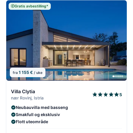
Gratis avbestilling*
1 155 €
fra
/ uke
2/54
2
Villa Clytia
5
nær Rovinj, Istria
Neubauvilla med basseng
Smakfull og eksklusiv
Flott uteområde