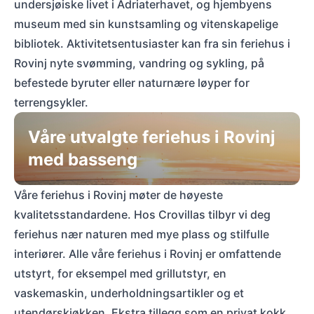
undersjøiske livet i Adriaterhavet, og hjembyens
museum med sin kunstsamling og vitenskapelige
bibliotek. Aktivitetsentusiaster kan fra sin feriehus i
Rovinj nyte svømming, vandring og sykling, på
befestede byruter eller naturnære løyper for
terrengsykler.
Våre utvalgte feriehus i Rovinj
med basseng
Våre feriehus i Rovinj møter de høyeste
kvalitetsstandardene. Hos Crovillas tilbyr vi deg
feriehus nær naturen med mye plass og stilfulle
interiører. Alle våre feriehus i Rovinj er omfattende
utstyrt, for eksempel med grillutstyr, en
vaskemaskin, underholdningsartikler og et
utendørskjøkken. Ekstra tillegg som en privat kokk