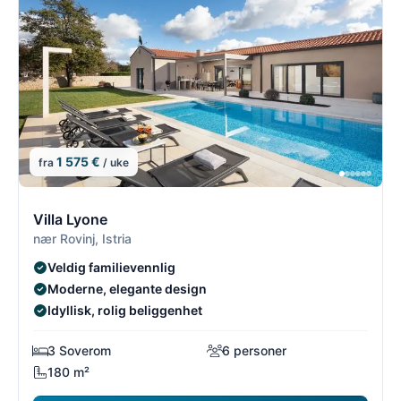
1 575 €
fra
/ uke
7/54
7
Villa Lyone
nær Rovinj, Istria
Veldig familievennlig
Moderne, elegante design
Idyllisk, rolig beliggenhet
3 Soverom
6 personer
180 m²