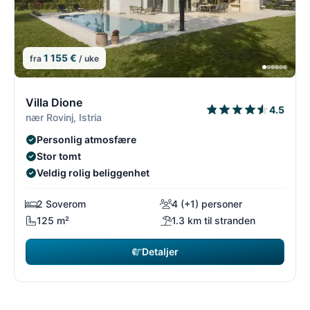
1 155 €
fra
/ uke
1/54
1
Villa Dione
4.5
nær Rovinj, Istria
Personlig atmosfære
Stor tomt
Veldig rolig beliggenhet
2 Soverom
4 (+1) personer
125 m²
1.3 km til stranden
Detaljer