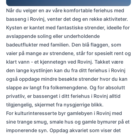
Når du velger en av våre komfortable feriehus med
basseng i Rovinj, venter det deg en rekke aktiviteter.
Kysten er kantet med fantastiske strender, ideelle for
avslappende soling eller underholdende
badeutflukter med familien. Den blå flaggen, som
vaier på mange av strendene, står for spesielt rent og
klart vann - et kjennetegn ved Rovinj. Takket være
den lange kystlinjen kan du fra ditt feriehus i Rovinj
også oppdage mindre besøkte strender hvor du kan
slappe av langt fra folkemengdene. Og for absolutt
privatliv, er bassenget i ditt feriehus i Rovinj alltid
tilgjengelig, skjermet fra nysgjerrige blikk.
For kulturinteresserte byr gamlebyen i Rovinj med
sine trange smug, smale hus og gamle bymurer på et
imponerende syn. Oppdag akvariet som viser det