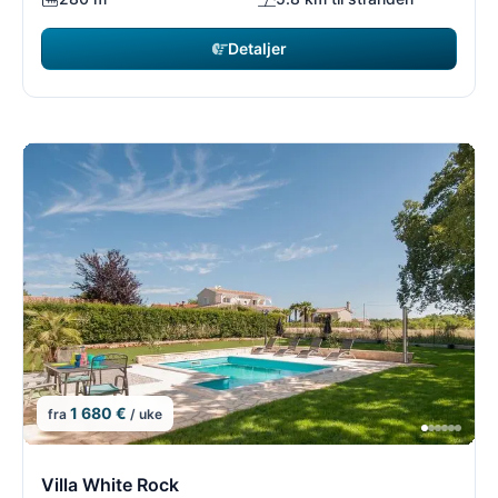
Detaljer
1 680 €
fra
/ uke
14/54
1
Villa White Rock