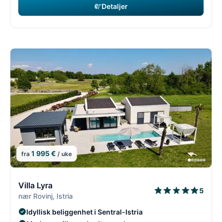
Detaljer
1 995 €
fra
/ uke
8/54
8
Villa Lyra
5
nær Rovinj, Istria
Idyllisk beliggenhet i Sentral-Istria