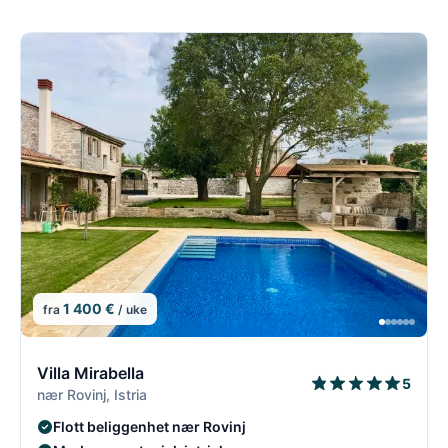
1 400 €
fra
/ uke
5/54
5
Villa Mirabella
5
nær Rovinj, Istria
Flott beliggenhet nær Rovinj