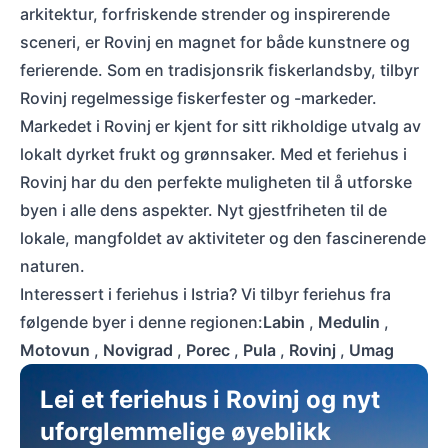
arkitektur, forfriskende strender og inspirerende
sceneri, er Rovinj en magnet for både kunstnere og
ferierende. Som en tradisjonsrik fiskerlandsby, tilbyr
Rovinj regelmessige fiskerfester og -markeder.
Markedet i Rovinj er kjent for sitt rikholdige utvalg av
lokalt dyrket frukt og grønnsaker. Med et feriehus i
Rovinj har du den perfekte muligheten til å utforske
byen i alle dens aspekter. Nyt gjestfriheten til de
lokale, mangfoldet av aktiviteter og den fascinerende
naturen.
Interessert i feriehus i Istria? Vi tilbyr feriehus fra
følgende byer i denne regionen:
Labin
,
Medulin
,
Motovun
,
Novigrad
,
Porec
,
Pula
,
Rovinj
,
Umag
Lei et feriehus i Rovinj og nyt
uforglemmelige øyeblikk