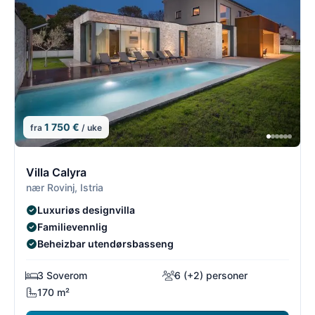
1 750 €
fra
/ uke
10/54
1
Villa Calyra
nær Rovinj, Istria
Luxuriøs designvilla
Familievennlig
Beheizbar utendørsbasseng
3 Soverom
6 (+2) personer
170 m²