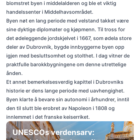
blomstret byen i middelalderen og ble et viktig
handelssenter i Middelhavsområdet.
Byen nøt en lang periode med velstand takket være
sine dyktige diplomater og kjøpmenn. Til tross for
det ødeleggende jordskjelvet i 1667, som ødela store
deler av Dubrovnik, bygde innbyggerne byen opp
igjen med besluttsomhet og stolthet. I dag vitner de
praktfulle barokkbygningene om denne utrettelige
ånden.
Et annet bemerkelsesverdig kapittel i Dubrovniks
historie er dens lange periode med uavhengighet.
Byen klarte å bevare sin autonomi i århundrer, inntil
den til slutt ble erobret av Napoleon i 1808 og
innlemmet i det franske keiserriket.
UNESCOs verdensarv: