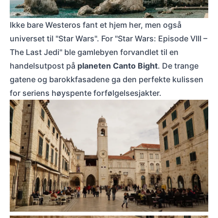
Historiske dører med buer i gamlebyen i Dubrovnik, kjent som kulisse for 
Ikke bare Westeros fant et hjem her, men også
universet til "Star Wars". For "Star Wars: Episode VIII –
The Last Jedi" ble gamlebyen forvandlet til en
handelsutpost på
planeten Canto Bight
. De trange
gatene og barokkfasadene ga den perfekte kulissen
for seriens høyspente forfølgelsesjakter.
Plass foran klokketårnet og Sponza-palasset i Dubrovnik, med mennesker 