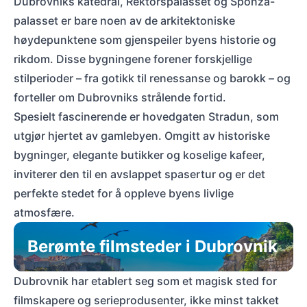
Dubrovniks katedral, Rektorspalasset og Sponza-
palasset er bare noen av de arkitektoniske
høydepunktene som gjenspeiler byens historie og
rikdom. Disse bygningene forener forskjellige
stilperioder – fra gotikk til renessanse og barokk – og
forteller om Dubrovniks strålende fortid.
Spesielt fascinerende er hovedgaten Stradun, som
utgjør hjertet av gamlebyen. Omgitt av historiske
bygninger, elegante butikker og koselige kafeer,
inviterer den til en avslappet spasertur og er det
perfekte stedet for å oppleve byens livlige
atmosfære.
Berømte filmsteder i Dubrovnik
Dubrovnik har etablert seg som et magisk sted for
filmskapere og serieprodusenter, ikke minst takket