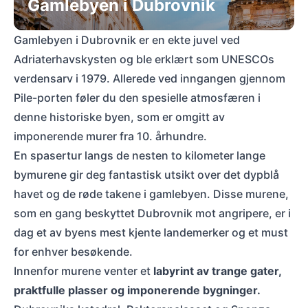
Gamlebyen i Dubrovnik
Gamlebyen i Dubrovnik er en ekte juvel ved
Adriaterhavskysten og ble erklært som UNESCOs
verdensarv i 1979. Allerede ved inngangen gjennom
Pile-porten føler du den spesielle atmosfæren i
denne historiske byen, som er omgitt av
imponerende murer fra 10. århundre.
En spasertur langs de nesten to kilometer lange
bymurene gir deg fantastisk utsikt over det dypblå
havet og de røde takene i gamlebyen. Disse murene,
som en gang beskyttet Dubrovnik mot angripere, er i
dag et av byens mest kjente landemerker og et must
for enhver besøkende.
Innenfor murene venter et
labyrint av trange gater,
praktfulle plasser og imponerende bygninger.