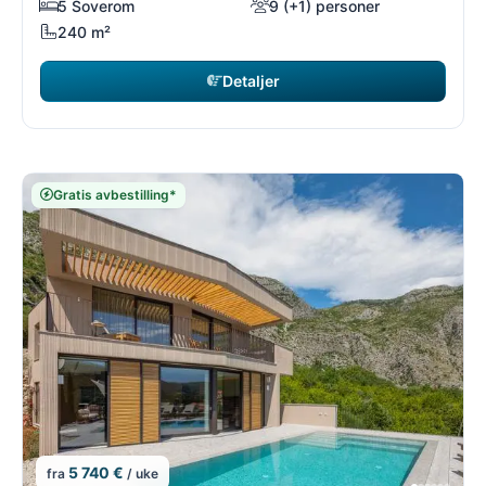
5 Soverom
9 (+1) personer
240 m²
Detaljer
Gratis avbestilling*
5 740 €
fra
/ uke