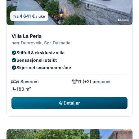
4 641 €
fra
/ uke
1/8
1
Villa La Perla
nær Dubrovnik, Sør-Dalmatia
Stilfull & eksklusiv villa
Sensasjonell utsikt
Skjermet svømmeområde
5 Soverom
11 (+2) personer
180 m²
Detaljer