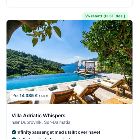
5% rabatt (til 31. des.)
14 385 €
fra
/ uke
8/8
8
Villa Adriatic Whispers
nær Dubrovnik, Sør-Dalmatia
Infinitybassenget med utsikt over havet