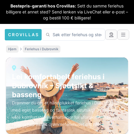
Bestepris-garanti hos Crovillas:
Sett du samme feriehus
billigere et annet sted? Send lenken via LiveChat eller e-post –
og bestill 100 € billigere!
CROVILLAS
Hjem
Feriehus i Dubrovnik
Lei komfortabelt feriehus i
Dubrovnik – Sjøutsikt &
basseng
Drømmer du om et håndplukket feriehus i Dubrovnik
med eget basseng og fantastisk sjøutsikt? Oppdag
våre komfortable overnattinger for uforglemmelige
ferieminner. Bestill drømmeferiehuset ditt nå!