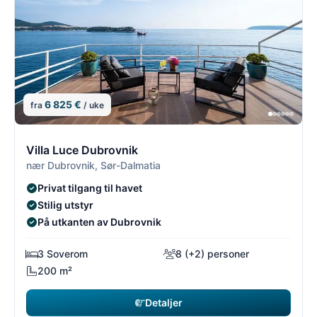
6 825 €
fra
/ uke
7/8
7
Villa Luce Dubrovnik
nær Dubrovnik, Sør-Dalmatia
Privat tilgang til havet
Stilig utstyr
På utkanten av Dubrovnik
3 Soverom
8 (+2) personer
200 m²
Detaljer