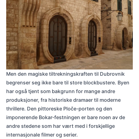
Historiske dører med buer i gamlebyen i Dubrovnik, kjent som kulisse for Ca
Men den magiske tiltrekningskraften til Dubrovnik
begrenser seg ikke bare til store blockbustere. Byen
har også tjent som bakgrunn for mange andre
produksjoner, fra historiske dramaer til moderne
thrillere. Den pittoreske Ploče-porten og den
imponerende Bokar-festningen er bare noen av de
andre stedene som har vært med i forskjellige
internasjonale filmer og serier.