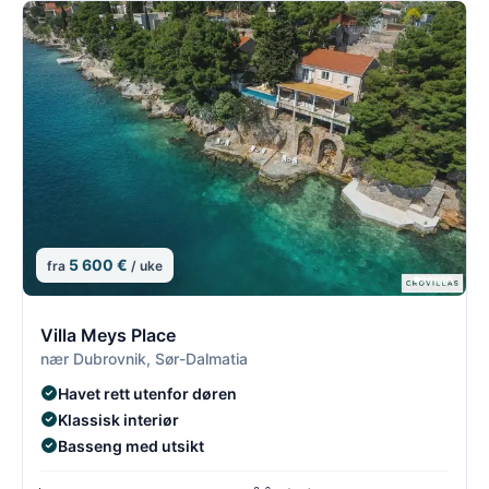
5 600 €
fra
/ uke
5/8
5
Villa Meys Place
nær Dubrovnik, Sør-Dalmatia
Havet rett utenfor døren
Klassisk interiør
Basseng med utsikt