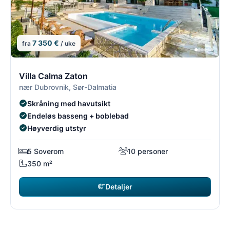
7 350 €
fra
/ uke
4/8
4
Villa Calma Zaton
nær Dubrovnik, Sør-Dalmatia
Skråning med havutsikt
Endeløs basseng + boblebad
Høyverdig utstyr
5 Soverom
10 personer
350 m²
Detaljer