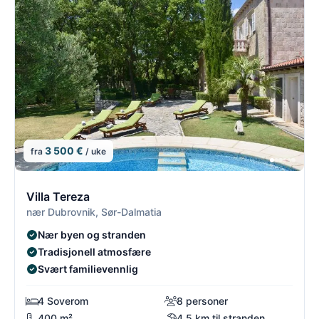
3 500 €
fra
/ uke
2/8
2
Villa Tereza
nær Dubrovnik, Sør-Dalmatia
Nær byen og stranden
Tradisjonell atmosfære
Svært familievennlig
4 Soverom
8 personer
400 m²
4.5 km til stranden