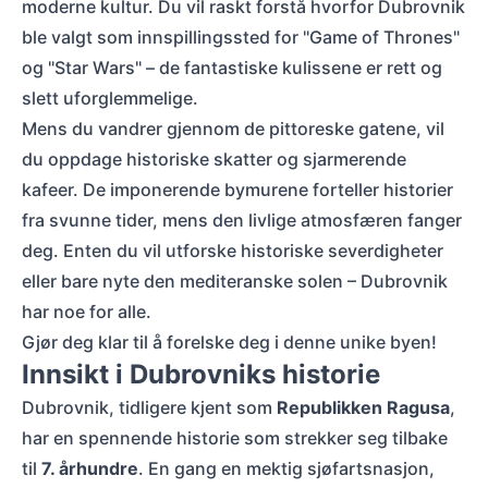
moderne kultur. Du vil raskt forstå hvorfor Dubrovnik
ble valgt som innspillingssted for "Game of Thrones"
og "Star Wars" – de fantastiske kulissene er rett og
slett uforglemmelige.
Mens du vandrer gjennom de pittoreske gatene, vil
du oppdage historiske skatter og sjarmerende
kafeer. De imponerende bymurene forteller historier
fra svunne tider, mens den livlige atmosfæren fanger
deg. Enten du vil utforske historiske severdigheter
eller bare nyte den mediteranske solen – Dubrovnik
har noe for alle.
Gjør deg klar til å forelske deg i denne unike byen!
Innsikt i Dubrovniks historie
Dubrovnik, tidligere kjent som
Republikken Ragusa
,
har en spennende historie som strekker seg tilbake
til
7. århundre
. En gang en mektig sjøfartsnasjon,