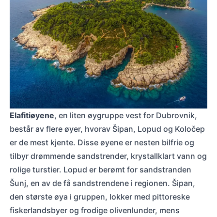
Luftfoto av øya Lokrum foran Dubrovnik, omgitt av klart, blått vann
Elafitiøyene
, en liten øygruppe vest for Dubrovnik,
består av flere øyer, hvorav Šipan, Lopud og Koločep
er de mest kjente. Disse øyene er nesten bilfrie og
tilbyr drømmende sandstrender, krystallklart vann og
rolige turstier. Lopud er berømt for sandstranden
Šunj, en av de få sandstrendene i regionen. Šipan,
den største øya i gruppen, lokker med pittoreske
fiskerlandsbyer og frodige olivenlunder, mens