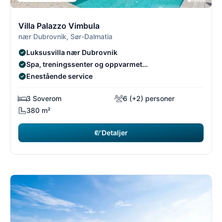
6/8
6
Villa Palazzo Vimbula
nær Dubrovnik, Sør-Dalmatia
Luksusvilla nær Dubrovnik
Spa, treningssenter og oppvarmet
utendørsbasseng
Enestående service
3 Soverom
6 (+2) personer
380 m²
Detaljer