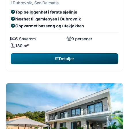
i Dubrovnik, Sør-Dalmatia
Top beliggenhet i første sjølinje
Nærhet til gamlebyen i Dubrovnik
Oppvarmet basseng og utekjøkken
5 Soverom
9 personer
180 m²
Detaljer