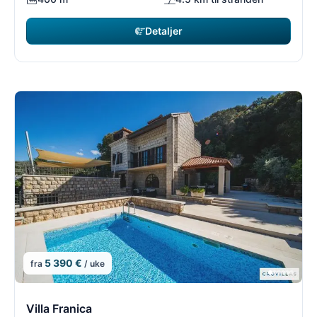
Detaljer
5 390 €
fra
/ uke
3/8
3
Villa Franica