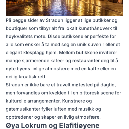
Stradun om natten i Dubrovnik, Kroatia, kjent som bakgrunn for Canto Bight 
På begge sider av Stradun ligger stilige butikker og
boutiquer som tilbyr alt fra lokalt kunsthåndverk til
høykvalitets mote. Disse butikkene er perfekte for
alle som ønsker å ta med seg en unik suvenir eller et
elegant klesplagg hjem. Mellom butikkene inviterer
mange sjarmerende kafeer og
restauranter
deg til å
nyte byens livlige atmosfære med en kaffe eller en
deilig kroatisk rett.
Stradun er ikke bare et travelt møtested på dagtid,
men forvandles om kvelden til en pittoresk scene for
kulturelle arrangementer. Kunstnere og
gatemusikanter fyller luften med musikk og
opptredener og skaper en livlig atmosfære.
Øya Lokrum og Elafitiøyene