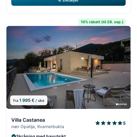
10% rabatt (til 28. sep.)
1 995 €
fra
/ uke
14/26
1
Villa Castanea
5
nær Opatija, Kvarnerbukta
Skråning med havutsikt