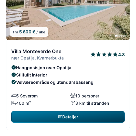
5 600 €
fra
/ uke
7/26
7
Villa Monteverde One
4.8
nær Opatija, Kvarnerbukta
Hangposisjon over Opatija
Stilfullt interiør
Velværeområde og utendørsbasseng
5 Soverom
10 personer
400 m²
3 km til stranden
Detaljer