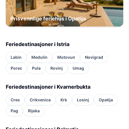
Prisvennlige feriehus i Opatija
Feriedestinasjoner i Istria
Labin
Medulin
Motovun
Novigrad
Porec
Pula
Rovinj
Umag
Feriedestinasjoner i Kvarnerbukta
Cres
Crikvenica
Krk
Losinj
Opatija
Pag
Rijeka