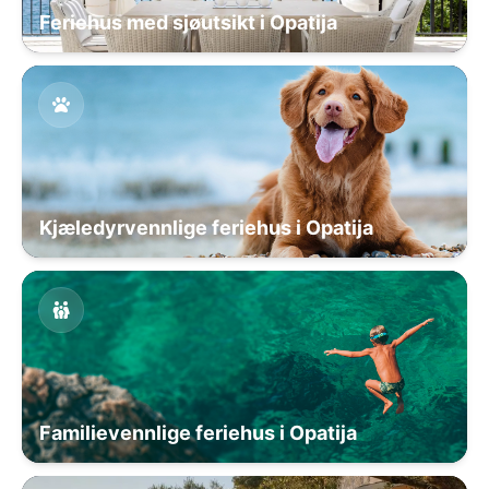
Feriehus med sjøutsikt i Opatija
Kjæledyrvennlige feriehus i Opatija
Familievennlige feriehus i Opatija