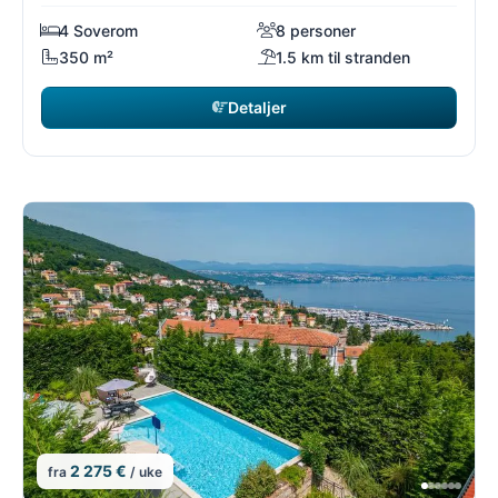
4 Soverom
8 personer
350 m²
1.5 km til stranden
Detaljer
2 275 €
fra
/ uke