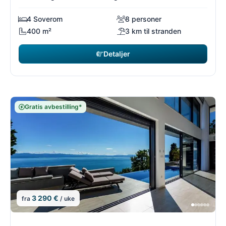
4 Soverom
8 personer
400 m²
3 km til stranden
Detaljer
Gratis avbestilling*
3 290 €
fra
/ uke
6/26
6