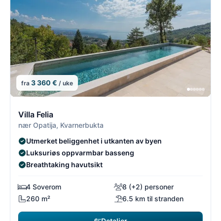
3 360 €
fra
/ uke
13/26
1
Villa Felia
nær Opatija, Kvarnerbukta
Utmerket beliggenhet i utkanten av byen
Luksuriøs oppvarmbar basseng
Breathtaking havutsikt
4 Soverom
8 (+2) personer
260 m²
6.5 km til stranden
Detaljer