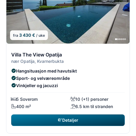
3 430 €
fra
/ uke
4/26
4
Villa The View Opatija
nær Opatija, Kvarnerbukta
Hangsituasjon med havutsikt
Sport- og velværeområde
Vinkjeller og jacuzzi
5 Soverom
10 (+1) personer
400 m²
6.5 km til stranden
Detaljer