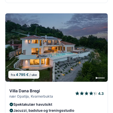
4 795 €
fra
/ uke
11/26
1
Villa Dana Bregi
4.3
nær Opatija, Kvarnerbukta
Spektakulær havutsikt
Jacuzzi, badstue og treningsstudio