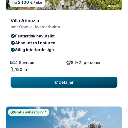
2 100 €
fra
/ uke
12/26
1
Villa Abbazia
nær Opatija, Kvarnerbukta
Fantastisk havutsikt
Absolutt ro i naturen
Stilig interiørdesign
4 Soverom
8 (+2) personer
180 m²
Detaljer
Gratis avbestilling*