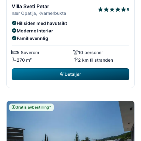
3/26
3
Villa Sveti Petar
5
nær Opatija, Kvarnerbukta
Hillsiden med havutsikt
Moderne interiør
Familievennlig
5 Soverom
10 personer
270 m²
2 km til stranden
Detaljer
Gratis avbestilling*