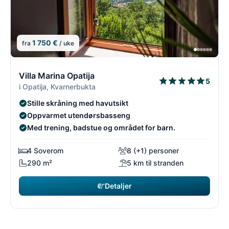
1 750 €
fra
/ uke
1/26
1
Villa Marina Opatija
5
i Opatija, Kvarnerbukta
Stille skråning med havutsikt
Oppvarmet utendørsbasseng
Med trening, badstue og området for barn.
4 Soverom
8 (+1) personer
290 m²
5 km til stranden
Detaljer