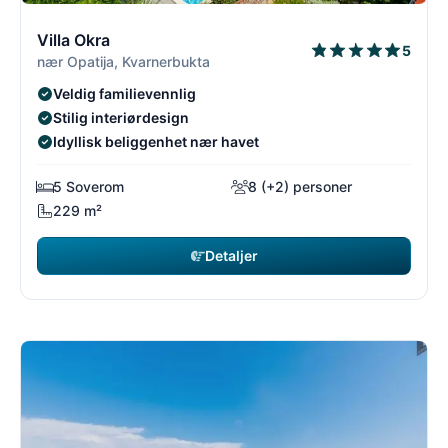
9/26
9
Villa Okra
5
nær Opatija, Kvarnerbukta
Veldig familievennlig
Stilig interiørdesign
Idyllisk beliggenhet nær havet
5 Soverom
8 (+2) personer
229 m²
Detaljer