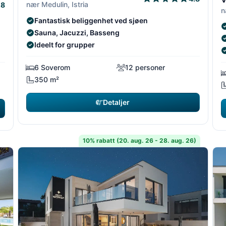
nær Medulin, Istria
.8
n
Fantastisk beliggenhet ved sjøen
Sauna, Jacuzzi, Basseng
Ideelt for grupper
6 Soverom
12 personer
350 m²
Detaljer
10% rabatt (20. aug. 26 - 28. aug. 26)