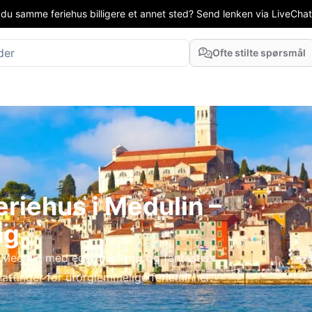
 du samme feriehus billigere et annet sted? Send lenken via LiveChat el
Ofte stilte spørsmål
eriehus i Medulin –
ng
 Medulin med eget basseng og fantastisk
attinger for uforglemmelige ferieminner.