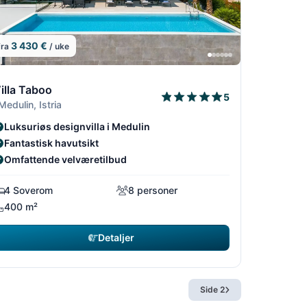
3 430 €
fra
/ uke
8
18
5/18
13/18
14/18
15/18
illa Taboo
5
 Medulin, Istria
Luksuriøs designvilla i Medulin
Fantastisk havutsikt
Omfattende velværetilbud
4 Soverom
8 personer
400 m²
Detaljer
Side 2