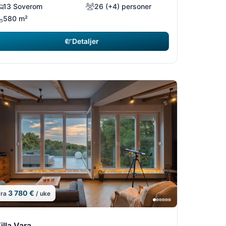
13 Soverom
26 (+4) personer
580 m²
Detaljer
3 780 €
fra
/ uke
18
11/18
8
2/18
10/18
12/18
illa Vara