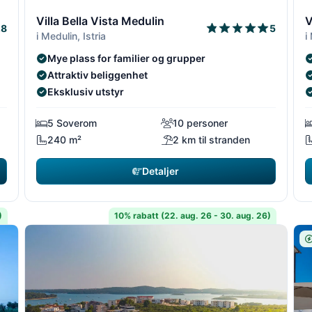
1/18
2/18
1/18
2/1
3
Villa Bella Vista Medulin
V
.8
5
i Medulin, Istria
i
Mye plass for familier og grupper
Attraktiv beliggenhet
Eksklusiv utstyr
5 Soverom
10 personer
240 m²
2 km til stranden
Detaljer
)
10% rabatt (22. aug. 26 - 30. aug. 26)