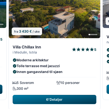
3 430 €
fra
/ uke
4/18
4/18
6
V
5
n
5/18
5/1
Villa Chillax Inn
5
i Medulin, Istria
Moderne arkitektur
Tolle terrasse med jacuzzi
Innen gangavstand til sjøen
5 Soverom
10 personer
300 m²
Detaljer