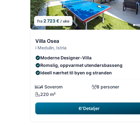
2 723 €
fra
/ uke
13/18
Villa Osea
i Medulin, Istria
Moderne Designer-Villa
Romslig, oppvarmet utendørsbasseng
Ideell nærhet til byen og stranden
4 Soverom
8 personer
220 m²
Detaljer