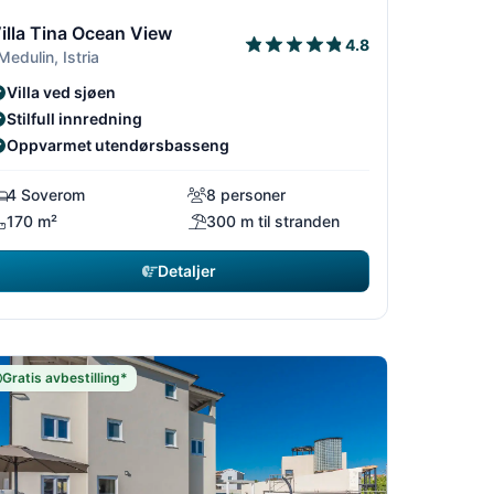
8
/18
1/18
2/18
3/18
illa Tina Ocean View
4.8
 Medulin, Istria
Villa ved sjøen
Stilfull innredning
Oppvarmet utendørsbasseng
4 Soverom
8 personer
170 m²
300 m til stranden
Detaljer
Gratis avbestilling*