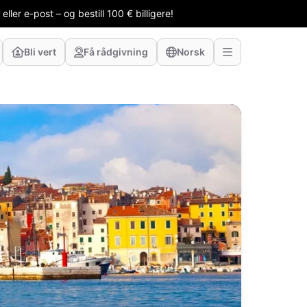
ler e-post – og bestill 100 € billigere!
Bli vert
Få rådgivning
Norsk