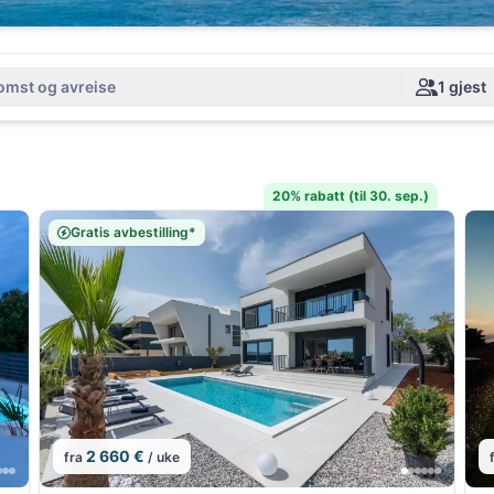
mst og avreise
1 gjest
20% rabatt (til 30. sep.)
Gratis avbestilling*
2 660 €
fra
/ uke