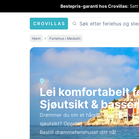
Bestepris-garanti hos Crovillas:
Sett
CROVILLAS
Hjem
Feriehus i Medulin
Lei komfortabelt f
Sjøutsikt & basse
Drømmer du om et håndplukket feriehus i
sjøutsikt? Oppdag våre komfortable overn
Bestill drømmeferiehuset ditt nå!