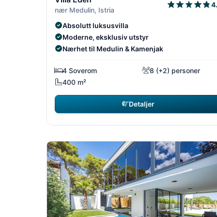
4
nær Medulin, Istria
Absolutt luksusvilla
Moderne, eksklusiv utstyr
Nærhet til Medulin & Kamenjak
4 Soverom
8 (+2) personer
400 m²
Detaljer