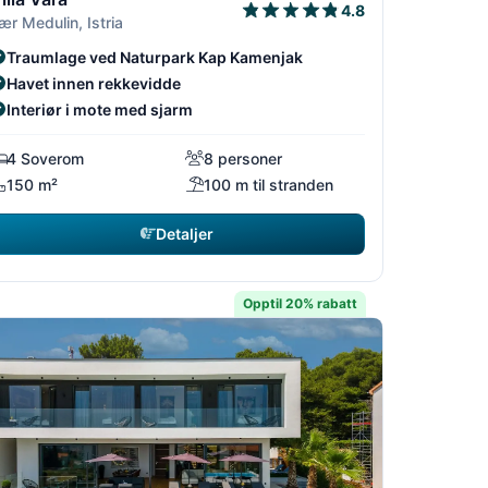
4.8
ær Medulin, Istria
Traumlage ved Naturpark Kap Kamenjak
Havet innen rekkevidde
Interiør i mote med sjarm
4 Soverom
8 personer
150 m²
100 m til stranden
Detaljer
Opptil 20% rabatt