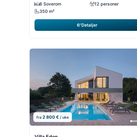
6 Soverom
12 personer
350 m²
Detaljer
2 800 €
fra
/ uke
10/18
Villa Eden