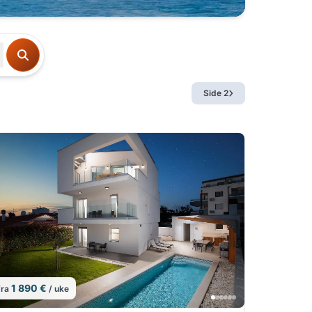
Side 2
1 890 €
fra
/ uke