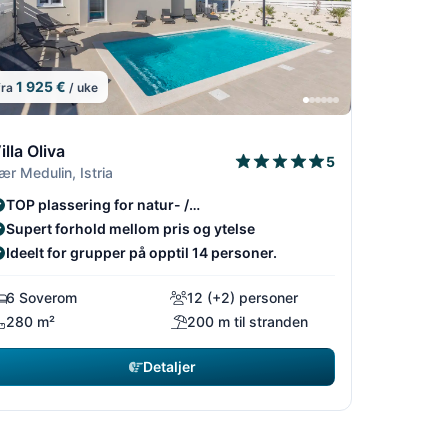
1 925 €
fra
/ uke
/18
4/18
6/18
illa Oliva
5
ær Medulin, Istria
8
5/18
TOP plassering for natur- /
opplevelsesreisende
Supert forhold mellom pris og ytelse
Ideelt for grupper på opptil 14 personer.
6 Soverom
12 (+2) personer
280 m²
200 m til stranden
Detaljer