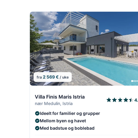
2 569 €
fra
/ uke
7/18
Villa Finis Maris Istria
4
nær Medulin, Istria
Ideelt for familier og grupper
Mellom byen og havet
Med badstue og boblebad