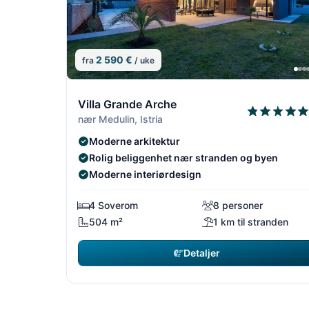
2 590 €
fra
/ uke
4/18
Villa Grande Arche
nær Medulin, Istria
Moderne arkitektur
Rolig beliggenhet nær stranden og byen
Moderne interiørdesign
4 Soverom
8 personer
504 m²
1 km til stranden
Detaljer