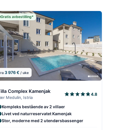
Gratis avbestilling*
3 976 €
fra
/ uke
8
/18
7/18
8/18
9/18
illa Complex Kamenjak
4.8
ær Medulin, Istria
Kompleks bestående av 2 villaer
Livet ved naturreservatet Kamenjak
Stor, moderne med 2 utendørsbassenger