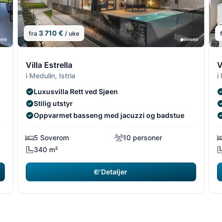
3 710 €
fra
/ uke
13/18
14/18
13/1
14/
1
Villa Estrella
V
i Medulin, Istria
i
Luxusvilla Rett ved Sjøen
Stilig utstyr
Oppvarmet basseng med jacuzzi og badstue
5 Soverom
10 personer
340 m²
Detaljer