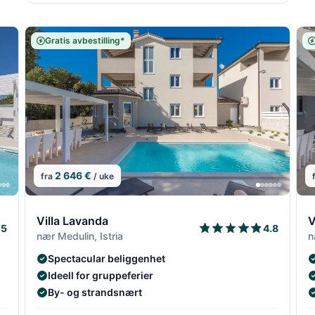
Gratis avbestilling*
2 646 €
fra
/ uke
7/18
8/18
7/18
8/1
9
Villa Lavanda
V
.5
4.8
nær Medulin, Istria
n
Spectacular beliggenhet
Ideell for gruppeferier
By- og strandsnært