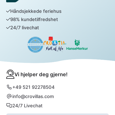
Håndsjekkede feriehus
98% kundetilfredshet
24/7 livechat
Vi hjelper deg gjerne!
+49 521 92278504
info@crovillas.com
24/7 Livechat