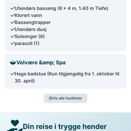
Utendørs basseng (8 x 4 m, 1.40 m Tiefe)
Klorert vann
Bassengtrapper
Utendørs dusj
Solsenger (6)
parasoll (1)
Velvære &amp; Spa
Hage badstue (Kun tilgjengelig fra 1. oktober til
30. april)
Vis alle fasiliteter
Din reise i trygge hender