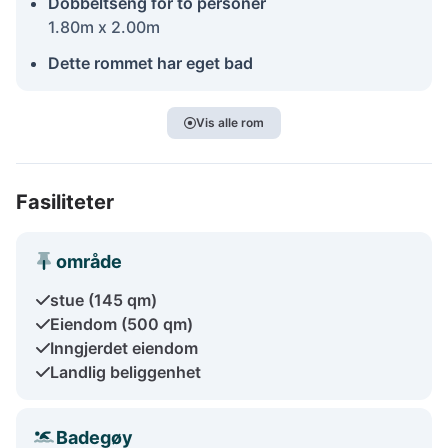
Dobbeltseng for to personer
1.80m x 2.00m
Dette rommet har eget bad
Vis alle rom
Fasiliteter
område
stue (145 qm)
Eiendom (500 qm)
Inngjerdet eiendom
Landlig beliggenhet
Badegøy