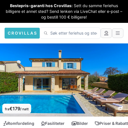
Bestepris-garanti hos Crovillas:
Sett du samme feriehus
billigere et annet sted? Send lenken via LiveChat eller e-post –
og bestill 100 € billigere!
CROVILLAS
€179
fra
/ natt
Romfordeling
Fasiliteter
Bilder
Priser & Rabat