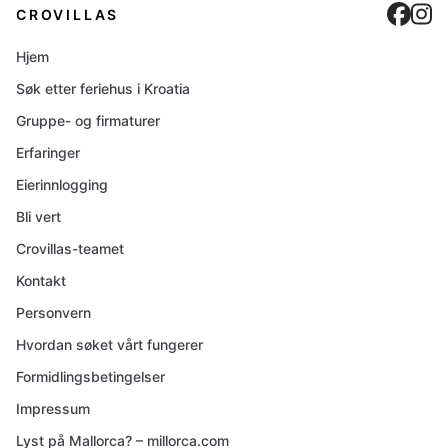
Cro
C
CROVILLAS
Hjem
Søk etter feriehus i Kroatia
Gruppe- og firmaturer
Erfaringer
Eierinnlogging
Bli vert
Crovillas-teamet
Kontakt
Personvern
Hvordan søket vårt fungerer
Formidlingsbetingelser
Impressum
Lyst på Mallorca? – millorca.com