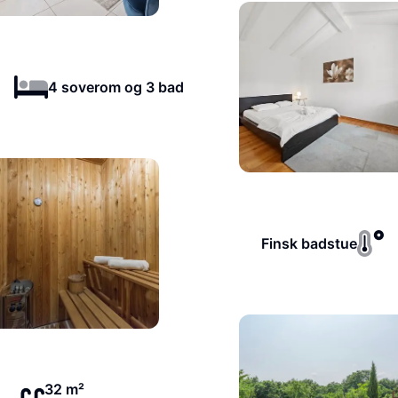
4 soverom og 3 bad
Finsk badstue
32 m²