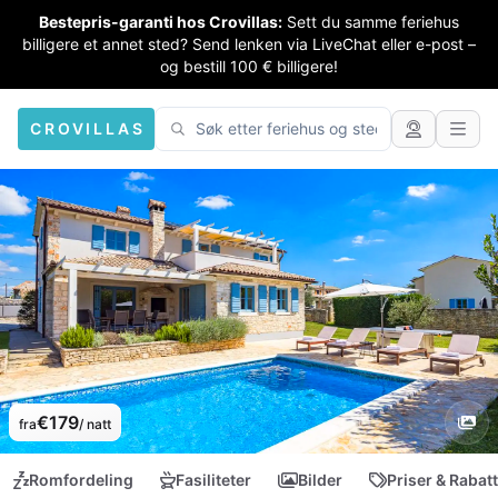
Bestepris-garanti hos Crovillas:
Sett du samme feriehus
billigere et annet sted? Send lenken via LiveChat eller e-post –
og bestill 100 € billigere!
CROVILLAS
€179
fra
/ natt
Romfordeling
Fasiliteter
Bilder
Priser & Rabat