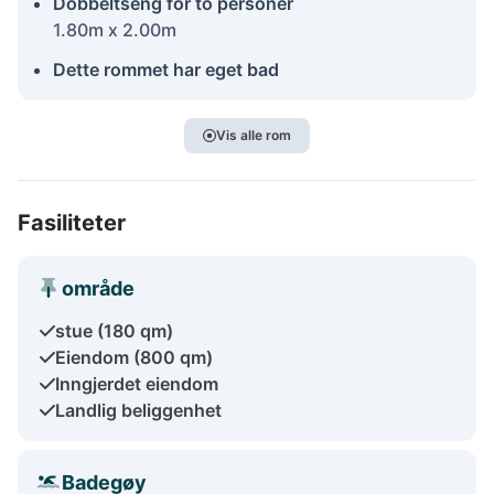
Dobbeltseng for to personer
1.80m x 2.00m
Dette rommet har eget bad
Vis alle rom
Fasiliteter
område
stue (180 qm)
Eiendom (800 qm)
Inngjerdet eiendom
Landlig beliggenhet
Badegøy