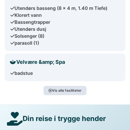
Utendørs basseng (8 x 4 m, 1.40 m Tiefe)
Klorert vann
Bassengtrapper
Utendørs dusj
Solsenger (8)
parasoll (1)
Velvære &amp; Spa
badstue
Vis alle fasiliteter
Din reise i trygge hender