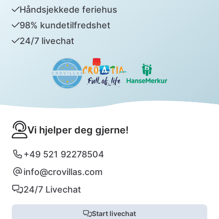
Håndsjekkede feriehus
98% kundetilfredshet
24/7 livechat
Vi hjelper deg gjerne!
+49 521 92278504
info@crovillas.com
24/7 Livechat
Start livechat