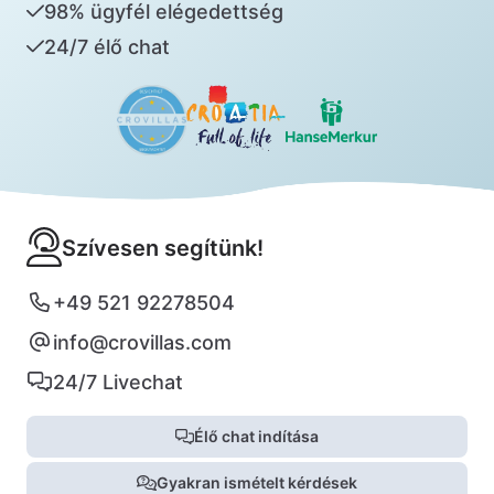
98% ügyfél elégedettség
24/7 élő chat
Szívesen segítünk!
+49 521 92278504
info@crovillas.com
24/7 Livechat
Élő chat indítása
Gyakran ismételt kérdések