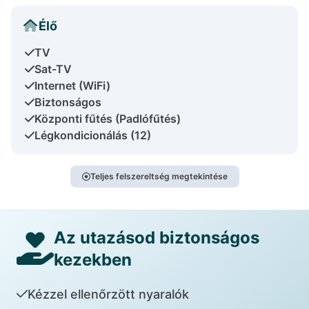
Élő
TV
Sat-TV
Internet (WiFi)
Biztonságos
Központi fűtés (Padlófűtés)
Légkondicionálás (12)
Teljes felszereltség megtekintése
Az utazásod biztonságos
kezekben
Kézzel ellenőrzött nyaralók