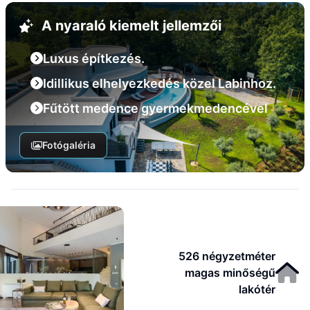
A nyaraló kiemelt jellemzői
Luxus építkezés.
Idillikus elhelyezkedés közel Labinhoz.
Fűtött medence gyermekmedencével
Fotógaléria
526 négyzetméter
magas minőségű
lakótér