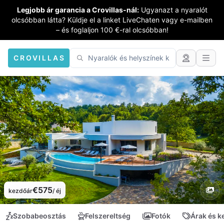
Legjobb ár garancia a Crovillas-nál:
Ugyanazt a nyaralót
olcsóbban látta? Küldje el a linket LiveChaten vagy e-mailben
– és foglaljon 100 €-ral olcsóbban!
CROVILLAS
€575
kezdőár
/ éj
Szobabeosztás
Felszereltség
Fotók
Árak és 