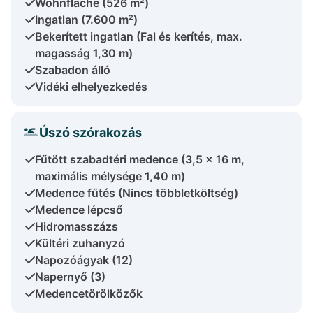
Wohnfläche (526 m²)
Ingatlan (7.600 m²)
Bekerített ingatlan (Fal és kerítés, max.
magasság 1,30 m)
Szabadon álló
Vidéki elhelyezkedés
Úszó szórakozás
Fűtött szabadtéri medence (3,5 x 16 m,
maximális mélysége 1,40 m)
Medence fűtés (Nincs többletköltség)
Medence lépcső
Hidromasszázs
Kültéri zuhanyzó
Napozóágyak (12)
Napernyő (3)
Medencetörölközők