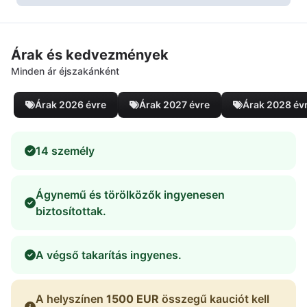
Árak és kedvezmények
Minden ár éjszakánként
Árak 2026 évre
Árak 2027 évre
Árak 2028 év
14 személy
Ágynemű és törölközők ingyenesen
biztosítottak.
A végső takarítás ingyenes.
A helyszínen
1500 EUR
összegű kauciót kell