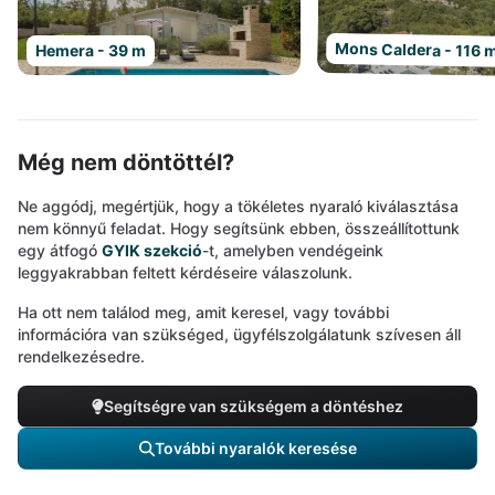
Mons Caldera - 116 
Hemera - 39 m
Még nem döntöttél?
Ne aggódj, megértjük, hogy a tökéletes nyaraló kiválasztása
nem könnyű feladat. Hogy segítsünk ebben, összeállítottunk
egy átfogó
GYIK szekció
-t, amelyben vendégeink
leggyakrabban feltett kérdéseire válaszolunk.
Ha ott nem találod meg, amit keresel, vagy további
információra van szükséged, ügyfélszolgálatunk szívesen áll
rendelkezésedre.
Segítségre van szükségem a döntéshez
További nyaralók keresése