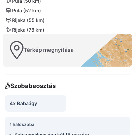
Pula (50 km)
Pula (52 km)
Rijeka (55 km)
Rijeka (78 km)
Térkép megnyitása
Szobabeosztás
4x Babaágy
1 hálószoba
Kétszemélyes ágy két fő részére