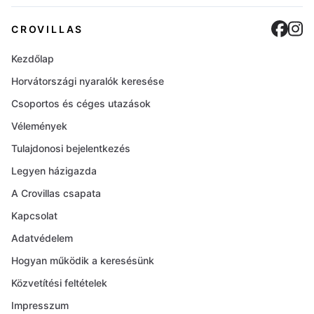
Cro
C
CROVILLAS
Kezdőlap
Horvátországi nyaralók keresése
Csoportos és céges utazások
Vélemények
Tulajdonosi bejelentkezés
Legyen házigazda
A Crovillas csapata
Kapcsolat
Adatvédelem
Hogyan működik a keresésünk
Közvetítési feltételek
Impresszum