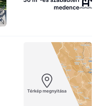
medence
Térkép megnyitása