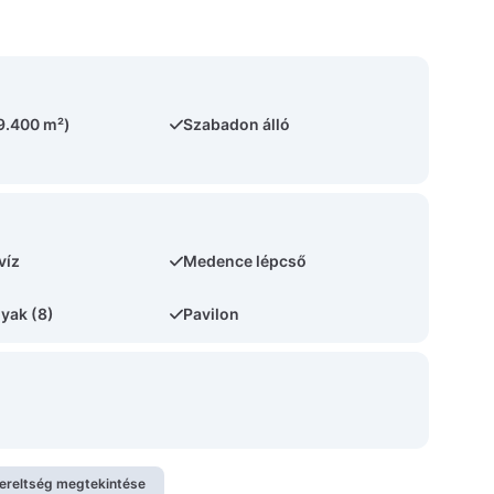
(9.400 m²)
Szabadon álló
víz
Medence lépcső
yak (8)
Pavilon
zereltség megtekintése