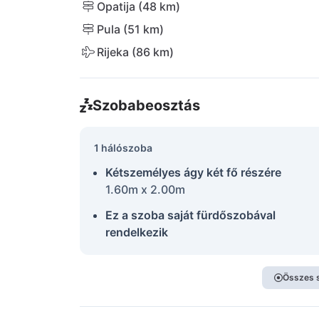
Opatija (48 km)
Pula (51 km)
Rijeka (86 km)
Szobabeosztás
1 hálószoba
Kétszemélyes ágy két fő részére
1.60m x 2.00m
Ez a szoba saját fürdőszobával
rendelkezik
Összes 