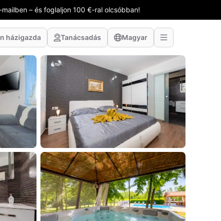
-mailben – és foglaljon 100 €-ral olcsóbban!
n házigazda
Tanácsadás
Magyar