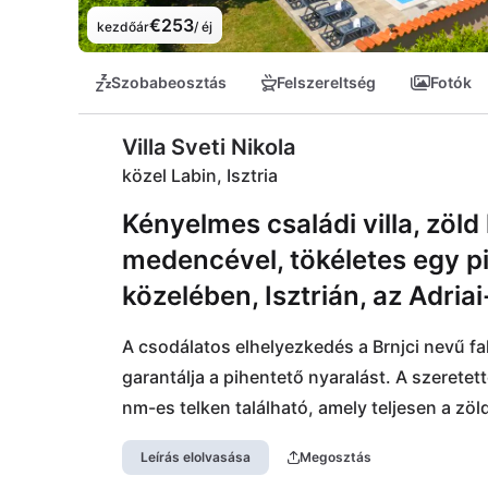
€253
kezdőár
/ éj
Szobabeosztás
Felszereltség
Fotók
Villa Sveti Nikola
közel Labin, Isztria
Kényelmes családi villa, zöld
medencével, tökéletes egy p
közelében, Isztrián, az Adriai
A csodálatos elhelyezkedés a Brnjci nevű f
garantálja a pihentető nyaralást. A szeretett
nm-es telken található, amely teljesen a zöld
helyük. A csendes környezet ellenére közel t
Leírás elolvasása
Megosztás
gyönyörű óvárosi Labin városában, amelyet 