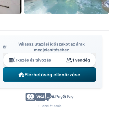
Válassz utazási időszakot az árak
megjelenítéséhez
Érkezés és távozás
1 vendég
Elérhetőség ellenőrzése
+ Banki átutalás