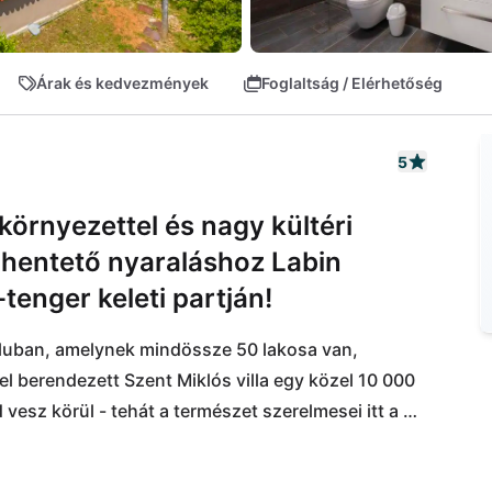
Árak és kedvezmények
Foglaltság / Elérhetőség
5
 környezettel és nagy kültéri
ihentető nyaraláshoz Labin
-tenger keleti partján!
aluban, amelynek mindössze 50 lakosa van, 
el berendezett Szent Miklós villa egy közel 10 000 
 vesz körül - tehát a természet szerelmesei itt a 
alálhatók az élelmiszerboltok és a tengerpart. A 
mindössze 10 perc autóúttal érhetnek el, 