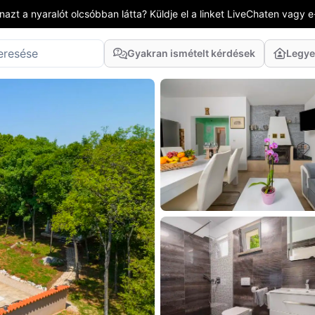
azt a nyaralót olcsóbban látta? Küldje el a linket LiveChaten vagy e
Gyakran ismételt kérdések
Legye