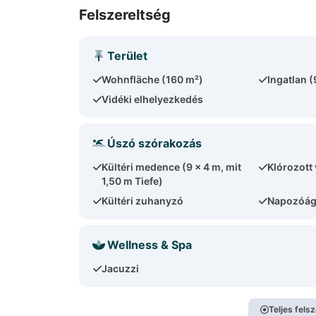
Felszereltség
Terület
Wohnfläche (160 m²)
Ingatlan 
Vidéki elhelyezkedés
Úszó szórakozás
Kültéri medence (9 x 4 m, mit
Klórozott 
1,50 m Tiefe)
Kültéri zuhanyzó
Napozóág
Wellness & Spa
Jacuzzi
Teljes fels