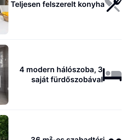
Teljesen felszerelt konyha
4 modern hálószoba, 3
saját fürdőszobával
36 m²-es szabadtéri