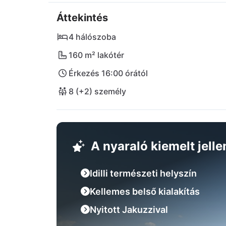
végigsétálhatnak a kis utcákon és megkóstol
Áttekintés
szupermarket is a villa ellátásához. Labin mög
Rabac nevű kis tengerparti üdülőhely, amel
4 hálószoba
családok körében népszerű. A legközelebbi n
160 m² lakótér
km-re található.
Érkezés 16:00 órától
8 (+2) személy
A nyaraló kiemelt jell
Idilli természeti helyszín
Kellemes belső kialakítás
Nyitott Jakuzzival