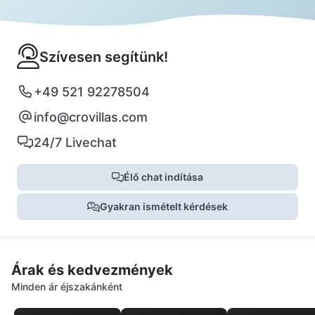
Szívesen segítünk!
+49 521 92278504
info@crovillas.com
24/7 Livechat
Élő chat indítása
Gyakran ismételt kérdések
Árak és kedvezmények
Minden ár éjszakánként