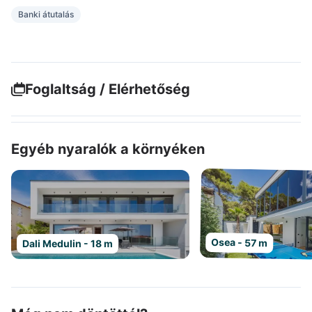
Banki átutalás
Foglaltság / Elérhetőség
Egyéb nyaralók a környéken
Osea - 57 m
Dali Medulin - 18 m