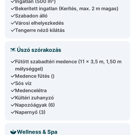
Ingatlan (500 m²)
Bekerített ingatlan (Kerítés, max. 2 m magas)
Szabadon álló
Városi elhelyezkedés
Tengerre néző kilátás
Úszó szórakozás
Fűtött szabadtéri medence (11 x 3,5 m, 1,50 m
mélységgel)
Medence fűtés ()
Sós víz
Medencelétra
Kültéri zuhanyzó
Napozóágyak (6)
Napernyő (3)
Wellness & Spa