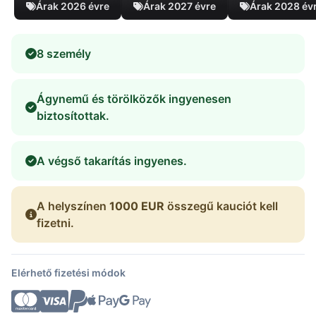
Árak 2026 évre
Árak 2027 évre
Árak 2028 év
8 személy
Ágynemű és törölközők ingyenesen
biztosítottak.
A végső takarítás ingyenes.
A helyszínen
1000 EUR
összegű kauciót kell
fizetni.
Elérhető fizetési módok