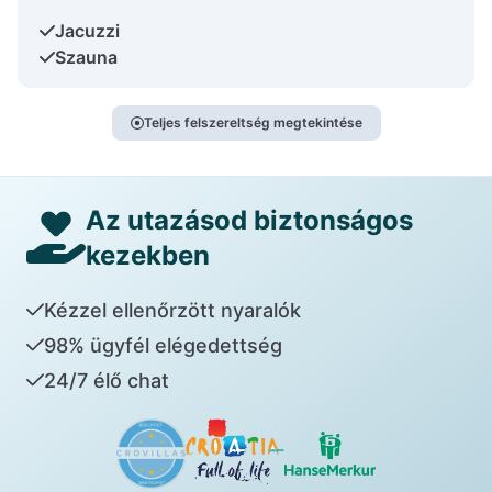
Jacuzzi
Szauna
Teljes felszereltség megtekintése
Az utazásod biztonságos
kezekben
Kézzel ellenőrzött nyaralók
98% ügyfél elégedettség
24/7 élő chat