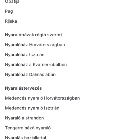
Opatija
Pag
Rijeka
Nyaralóházak régió szerint
Nyaralóház Horvátországban
Nyaralóház Isztrián
Nyaralóház a Kvarner-öbölben
Nyaralóház Dalmáciában
Nyaralástervezés
Medencés nyaraló Horvátországban
Medencés nyaraló Isztrián
Nyaraló a strandon
Tengerre néző nyaraló
Nyaralás háziállattal