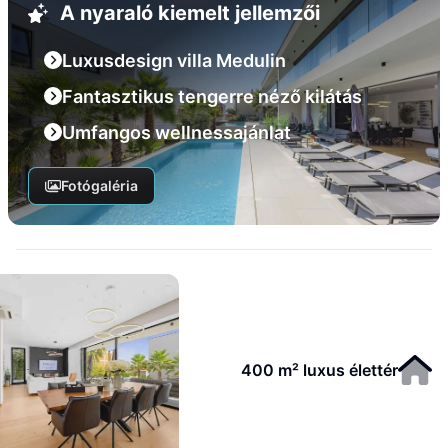
A nyaraló kiemelt jellemzői
Luxusdesign villa Medulin
Fantasztikus tengerre néző kilátás
Umfangos wellnessajánlat
Fotógaléria
400 m² luxus élettér