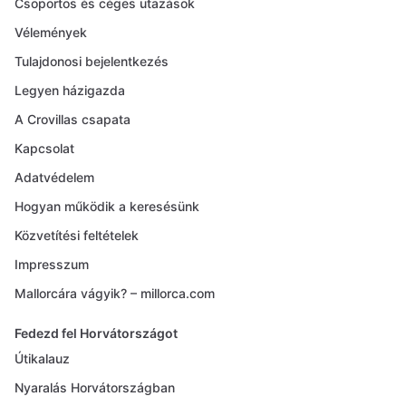
Csoportos és céges utazások
Vélemények
Tulajdonosi bejelentkezés
Legyen házigazda
A Crovillas csapata
Kapcsolat
Adatvédelem
Hogyan működik a keresésünk
Közvetítési feltételek
Impresszum
Mallorcára vágyik? – millorca.com
Fedezd fel Horvátországot
Útikalauz
Nyaralás Horvátországban