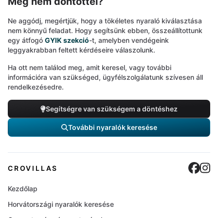
Még nem döntöttél?
Ne aggódj, megértjük, hogy a tökéletes nyaraló kiválasztása
nem könnyű feladat. Hogy segítsünk ebben, összeállítottunk
egy átfogó
GYIK szekció
-t, amelyben vendégeink
leggyakrabban feltett kérdéseire válaszolunk.
Ha ott nem találod meg, amit keresel, vagy további
információra van szükséged, ügyfélszolgálatunk szívesen áll
rendelkezésedre.
Segítségre van szükségem a döntéshez
További nyaralók keresése
Cro
C
CROVILLAS
Kezdőlap
Horvátországi nyaralók keresése