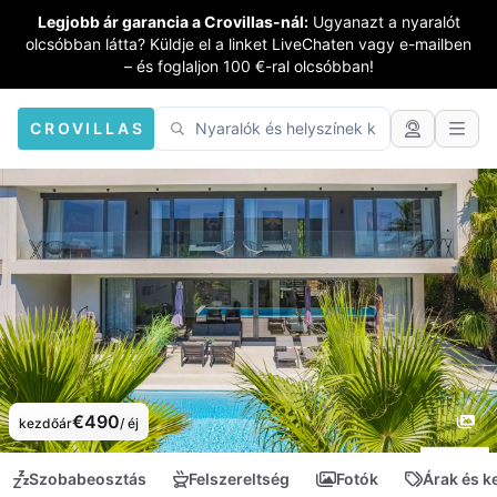
Legjobb ár garancia a Crovillas-nál:
Ugyanazt a nyaralót
olcsóbban látta? Küldje el a linket LiveChaten vagy e-mailben
– és foglaljon 100 €-ral olcsóbban!
CROVILLAS
€490
kezdőár
/ éj
Szobabeosztás
Felszereltség
Fotók
Árak és 