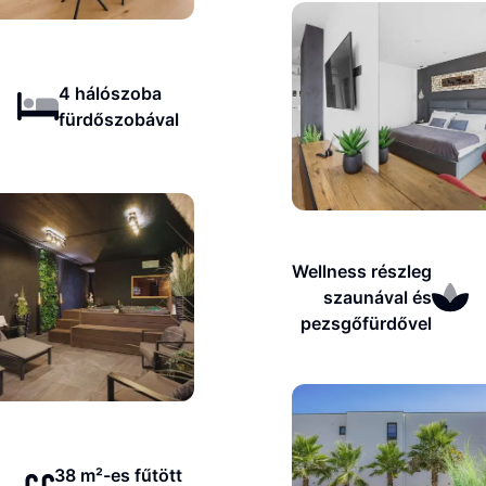
4 hálószoba
fürdőszobával
Wellness részleg
szaunával és
pezsgőfürdővel
38 m²-es fűtött