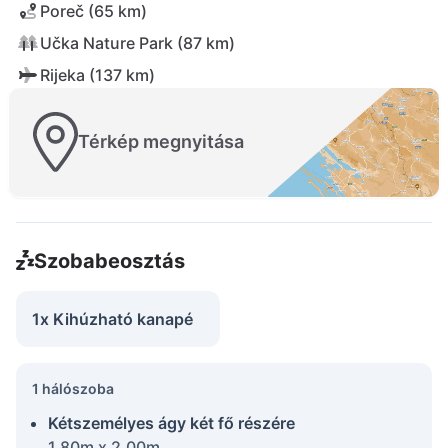
Poreč (65 km)
Učka Nature Park (87 km)
Rijeka (137 km)
Térkép megnyitása
Szobabeosztás
1x Kihúzható kanapé
1 hálószoba
Kétszemélyes ágy két fő részére
1.80m x 2.00m