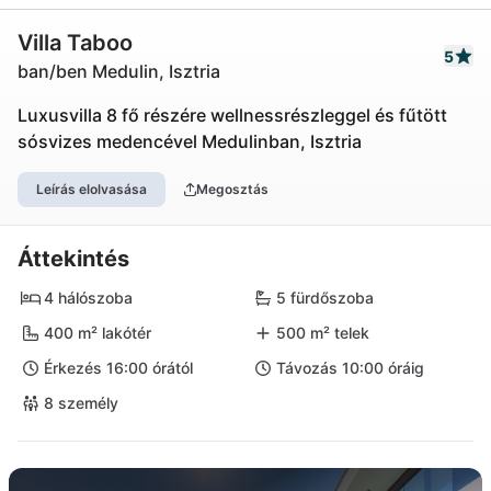
Villa Taboo
5
ban/ben Medulin, Isztria
Luxusvilla 8 fő részére wellnessrészleggel és fűtött
sósvizes medencével Medulinban, Isztria
Leírás elolvasása
Megosztás
Áttekintés
4 hálószoba
5 fürdőszoba
400 m² lakótér
500 m² telek
Érkezés 16:00 órától
Távozás 10:00 óráig
8 személy