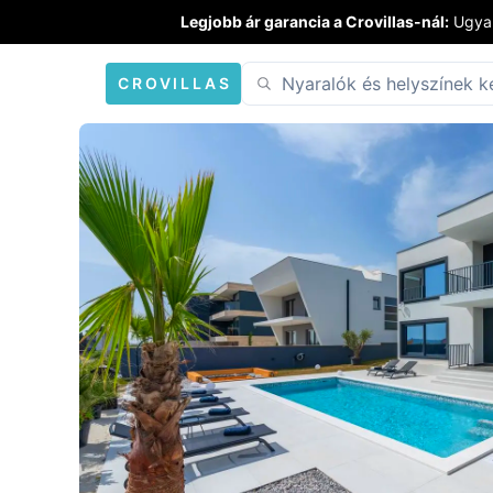
Legjobb ár garancia a Crovillas-nál:
Ugyan
CROVILLAS