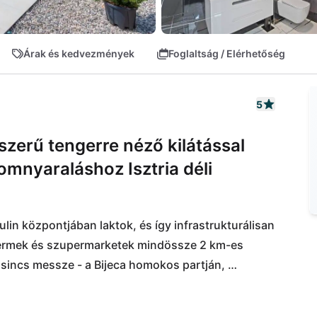
Árak és kedvezmények
Foglaltság / Elérhetőség
5
eszerű tengerre néző kilátással
omnyaraláshoz Isztria déli
lin központjában laktok, és így infrastrukturálisan 
ermek és szupermarketek mindössze 2 km-es 
 sincs messze - a Bijeca homokos partján, 
ttek a tengernél. Gyalog sétálhattok a nyüzsgő 
lehetőségeket találtok. A part mentén további 