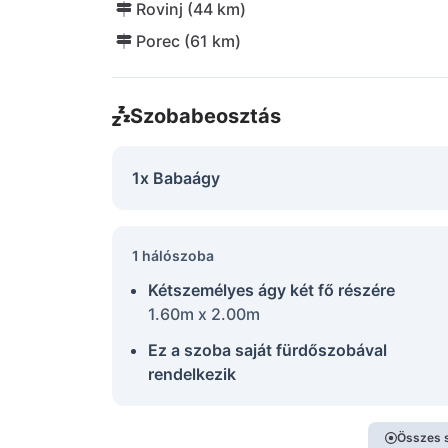
Rovinj (44 km)
Porec (61 km)
Szobabeosztás
1x Babaágy
1 hálószoba
Kétszemélyes ágy két fő részére
1.60m x 2.00m
Ez a szoba saját fürdőszobával
rendelkezik
Összes 