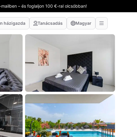
-mailben – és foglaljon 100 €-ral olcsóbban!
n házigazda
Tanácsadás
Magyar