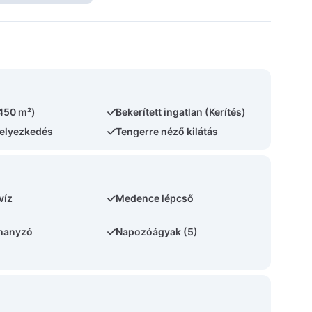
(450 m²)
Bekerített ingatlan (Kerítés)
helyezkedés
Tengerre néző kilátás
víz
Medence lépcső
uhanyzó
Napozóágyak (5)