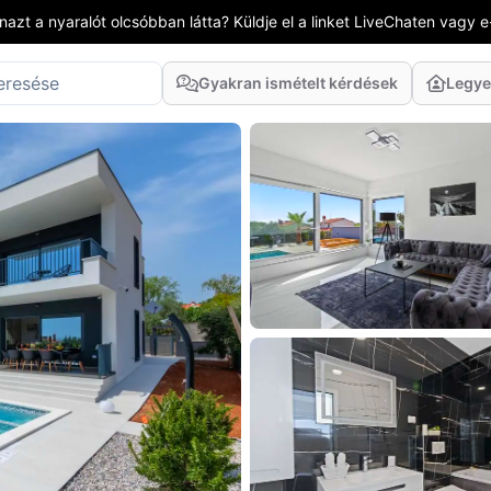
azt a nyaralót olcsóbban látta? Küldje el a linket LiveChaten vagy e
Gyakran ismételt kérdések
Legye