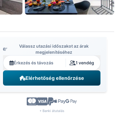
Válassz utazási időszakot az árak
megjelenítéséhez
Érkezés és távozás
1 vendég
Elérhetőség ellenőrzése
+ Banki átutalás