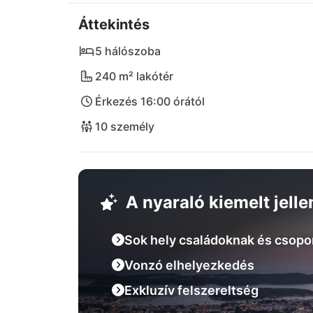
fürdők, valamint vízi sportokat kínáló szo
Áttekintés
kirándulási lehetőségeket is kínál a villa: fed
lakatlan szigetével. Egyeseken nem csak sz
5 hálószoba
kis városi életre vágytok? Akkor üljetek be 
240 m² lakótér
egy negyed óra alatt ott vagytok.
Érkezés 16:00 órától
10 személy
A nyaraló kiemelt jell
Sok hely családoknak és csopo
Vonzó elhelyezkedés
Exkluzív felszereltség