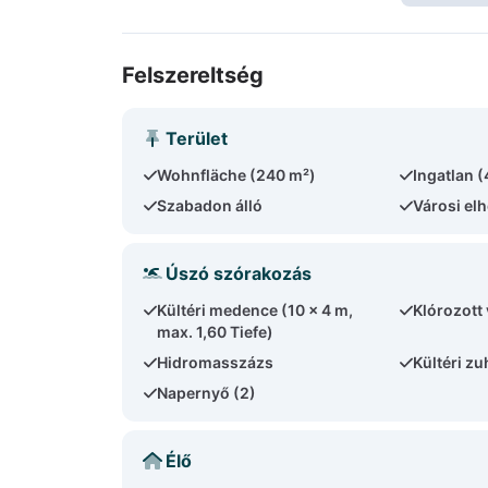
Felszereltség
Terület
Wohnfläche (240 m²)
Ingatlan 
Szabadon álló
Városi el
Úszó szórakozás
Kültéri medence (10 x 4 m,
Klórozott 
max. 1,60 Tiefe)
Hidromasszázs
Kültéri z
Napernyő (2)
Élő