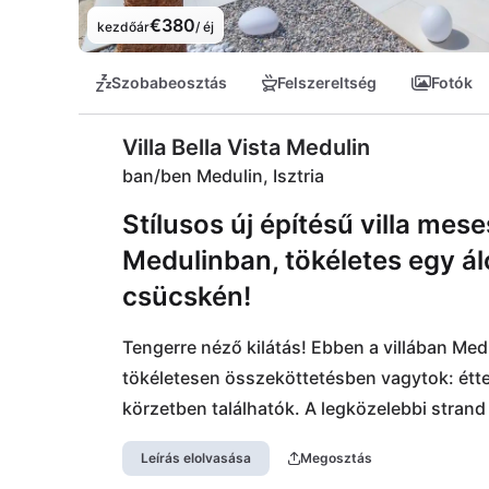
€380
kezdőár
/ éj
Szobabeosztás
Felszereltség
Fotók
Villa Bella Vista Medulin
ban/ben Medulin, Isztria
Stílusos új építésű villa mes
Medulinban, tökéletes egy ál
csücskén!
Tengerre néző kilátás! Ebben a villában Medu
tökéletesen összeköttetésben vagytok: étt
körzetben találhatók. A legközelebbi strand
körülbelül 2,5 km-re, hosszú napokat tölthe
Leírás elolvasása
Megosztás
tengerparti sétányhoz, ahol remek pihenési 