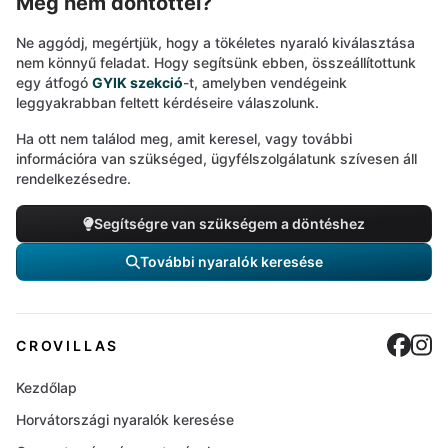
Még nem döntöttél?
Ne aggódj, megértjük, hogy a tökéletes nyaraló kiválasztása
nem könnyű feladat. Hogy segítsünk ebben, összeállítottunk
egy átfogó
GYIK szekció
-t, amelyben vendégeink
leggyakrabban feltett kérdéseire válaszolunk.
Ha ott nem találod meg, amit keresel, vagy további
információra van szükséged, ügyfélszolgálatunk szívesen áll
rendelkezésedre.
Segítségre van szükségem a döntéshez
További nyaralók keresése
Cro
C
CROVILLAS
Kezdőlap
Horvátországi nyaralók keresése