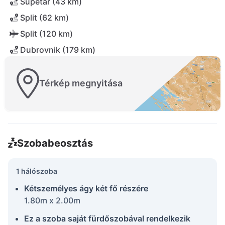
Supetar (43 km)
Split (62 km)
Split (120 km)
Dubrovnik (179 km)
Térkép megnyitása
Szobabeosztás
1 hálószoba
Kétszemélyes ágy két fő részére
1.80m x 2.00m
Ez a szoba saját fürdőszobával rendelkezik