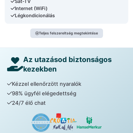
Sat-TV
Internet (WiFi)
Légkondicionálás
Teljes felszereltség megtekintése
Az utazásod biztonságos
kezekben
Kézzel ellenőrzött nyaralók
98% ügyfél elégedettség
24/7 élő chat