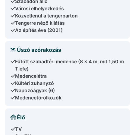
Szabadon álló
Városi elhelyezkedés
Közvetlenül a tengerparton
Tengerre néző kilátás
Az építés éve (2021)
Úszó szórakozás
Fűtött szabadtéri medence (8 x 4 m, mit 1,50 m
Tiefe)
Medencelétra
Kültéri zuhanyzó
Napozóágyak (6)
Medencetörölközők
Élő
TV