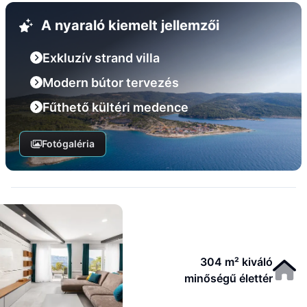
A nyaraló kiemelt jellemzői
Exkluzív strand villa
Modern bútor tervezés
Fűthető kültéri medence
Fotógaléria
304 m² kiváló
minőségű élettér