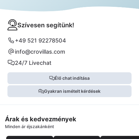
Szívesen segítünk!
+49 521 92278504
info@crovillas.com
24/7 Livechat
Élő chat indítása
Gyakran ismételt kérdések
Árak és kedvezmények
Minden ár éjszakánként