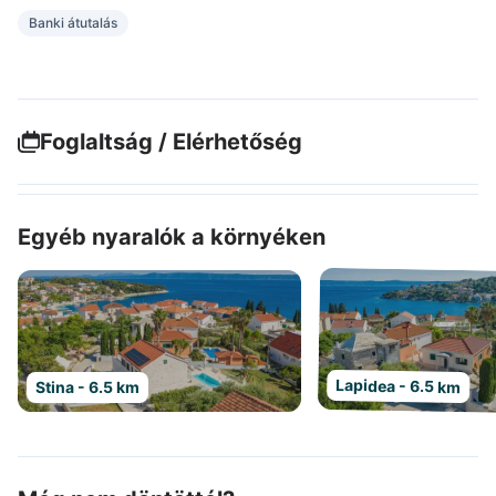
Banki átutalás
Foglaltság / Elérhetőség
Egyéb nyaralók a környéken
Lapidea - 6.5 km
Stina - 6.5 km