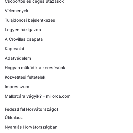
Csoportos és céges utazások
Vélemények
Tulajdonosi bejelentkezés
Legyen házigazda
A Crovillas csapata
Kapcsolat
Adatvédelem
Hogyan működik a keresésünk
Közvetítési feltételek
Impresszum
Mallorcára vágyik? – millorca.com
Fedezd fel Horvátországot
Útikalauz
Nyaralás Horvátországban