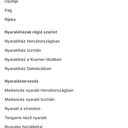
Opatija
Pag
Rijeka
Nyaralóházak régió szerint
Nyaralóház Horvátországban
Nyaralóház Isztrián
Nyaralóház a Kvarner-öbölben
Nyaralóház Dalmáciában
Nyaralástervezés
Medencés nyaraló Horvátországban
Medencés nyaraló Isztrián
Nyaraló a strandon
Tengerre néző nyaraló
Nyaralás háziállattal