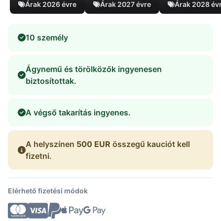
Árak 2026 évre
Árak 2027 évre
Árak 2028 év
10 személy
Ágynemű és törölközők ingyenesen
biztosítottak.
A végső takarítás ingyenes.
A helyszínen
500 EUR
összegű kauciót kell
fizetni.
Elérhető fizetési módok