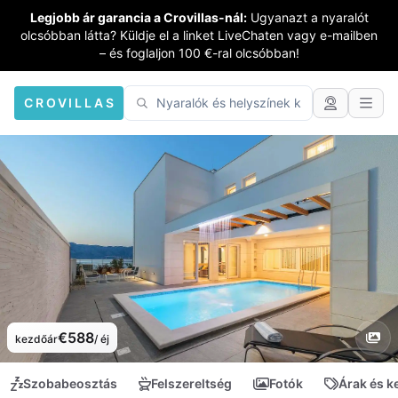
Legjobb ár garancia a Crovillas-nál:
Ugyanazt a nyaralót
olcsóbban látta? Küldje el a linket LiveChaten vagy e-mailben
– és foglaljon 100 €-ral olcsóbban!
CROVILLAS
€588
kezdőár
/ éj
Szobabeosztás
Felszereltség
Fotók
Árak és 