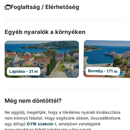
Foglaltság / Elérhetőség
Egyéb nyaralók a környéken
Bonella - 171 m
Lapidea - 31 m
Még nem döntöttél?
Ne aggódj, megértjük, hogy a tökéletes nyaraló kiválasztása
nem könnyű feladat. Hogy segítsünk ebben, összeállítottunk
egy átfogó
GYIK szekció
-t, amelyben vendégeink
leggyakrabban feltett kérdéseire válaszolunk.