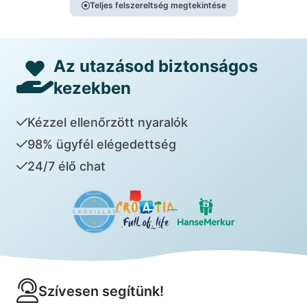
Teljes felszereltség megtekintése
Az utazásod biztonságos
kezekben
Kézzel ellenőrzött nyaralók
98% ügyfél elégedettség
24/7 élő chat
Szívesen segítünk!