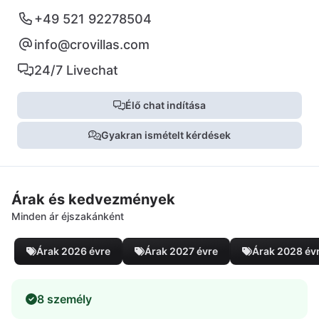
+49 521 92278504
info@crovillas.com
24/7 Livechat
Élő chat indítása
Gyakran ismételt kérdések
Árak és kedvezmények
Minden ár éjszakánként
Árak 2026 évre
Árak 2027 évre
Árak 2028 év
8 személy