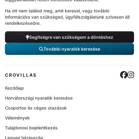
Ha ott nem találod meg, amit keresel, vagy további
információra van szükséged, ügyfélszolgálatunk szívesen áll
rendelkezésedre.
Segítségre van szükségem a döntéshez
További nyaralók keresése
Cro
C
CROVILLAS
Kezdőlap
Horvátországi nyaralók keresése
Csoportos és céges utazások
Vélemények
Tulajdonosi bejelentkezés
Legyen házigazda