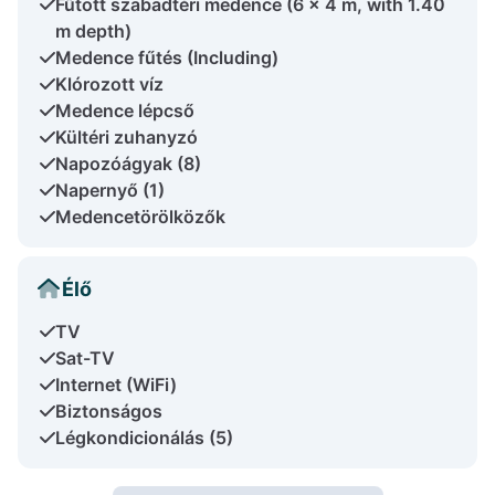
Fűtött szabadtéri medence (6 x 4 m, with 1.40
m depth)
Medence fűtés (Including)
Klórozott víz
Medence lépcső
Kültéri zuhanyzó
Napozóágyak (8)
Napernyő (1)
Medencetörölközők
Élő
TV
Sat-TV
Internet (WiFi)
Biztonságos
Légkondicionálás (5)