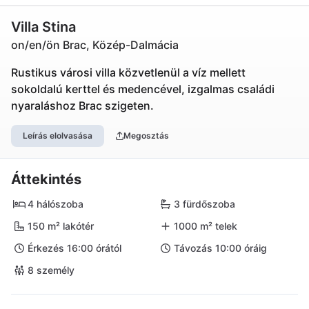
Villa Stina
on/en/ön Brac, Közép-Dalmácia
Rustikus városi villa közvetlenül a víz mellett
sokoldalú kerttel és medencével, izgalmas családi
nyaraláshoz Brac szigeten.
Leírás elolvasása
Megosztás
Áttekintés
4 hálószoba
3 fürdőszoba
150 m² lakótér
1000 m² telek
Érkezés 16:00 órától
Távozás 10:00 óráig
8 személy