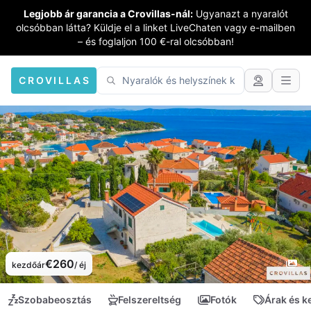
Legjobb ár garancia a Crovillas-nál:
Ugyanazt a nyaralót
olcsóbban látta? Küldje el a linket LiveChaten vagy e-mailben
– és foglaljon 100 €-ral olcsóbban!
CROVILLAS
€260
kezdőár
/ éj
Szobabeosztás
Felszereltség
Fotók
Árak és 