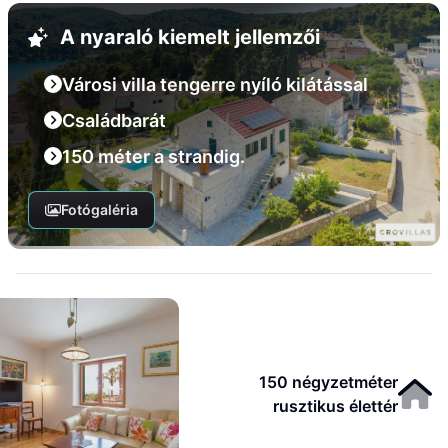
A nyaraló kiemelt jellemzői
Városi villa tengerre nyíló kilátással
Családbarát
150 méter a strandig.
Fotógaléria
150 négyzetméter
rusztikus élettér