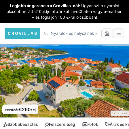
Legjobb ár garancia a Crovillas-nál:
Ugyanazt a nyaralót
olcsóbban látta? Küldje el a linket LiveChaten vagy e-mailben
– és foglaljon 100 €-ral olcsóbban!
CROVILLAS
€260
kezdőár
/ éj
Szobabeosztás
Felszereltség
Fotók
Árak és 