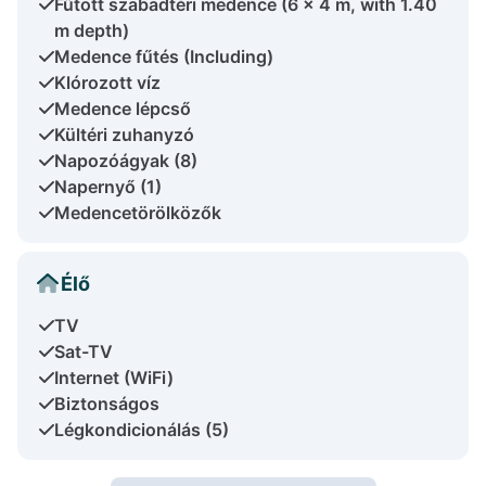
Fűtött szabadtéri medence (6 x 4 m, with 1.40
m depth)
Medence fűtés (Including)
Klórozott víz
Medence lépcső
Kültéri zuhanyzó
Napozóágyak (8)
Napernyő (1)
Medencetörölközők
Élő
TV
Sat-TV
Internet (WiFi)
Biztonságos
Légkondicionálás (5)