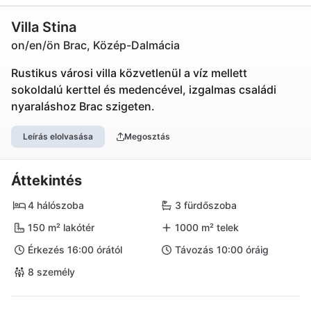
Villa Stina
on/en/ön Brac, Közép-Dalmácia
Rustikus városi villa közvetlenül a víz mellett
sokoldalú kerttel és medencével, izgalmas családi
nyaraláshoz Brac szigeten.
Leírás elolvasása
Megosztás
Áttekintés
4 hálószoba
3 fürdőszoba
150 m² lakótér
1000 m² telek
Érkezés 16:00 órától
Távozás 10:00 óráig
8 személy