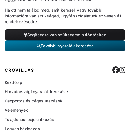
Ha ott nem találod meg, amit keresel, vagy további
információra van szükséged, ügyfélszolgálatunk szívesen áll
rendelkezésedre.
Segítségre van szükségem a döntéshez
További nyaralók keresése
Cro
C
CROVILLAS
Kezdőlap
Horvátországi nyaralók keresése
Csoportos és céges utazások
Vélemények
Tulajdonosi bejelentkezés
Legyen házigazda