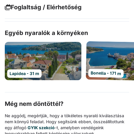
Foglaltság / Elérhetőség
Egyéb nyaralók a környéken
Bonella - 171 m
Lapidea - 31 m
Még nem döntöttél?
Ne aggódj, megértjük, hogy a tökéletes nyaraló kiválasztása
nem könnyű feladat. Hogy segítsünk ebben, összeállítottunk
egy átfogó
GYIK szekció
-t, amelyben vendégeink
leggyakrabban feltett kérdéseire válaszolunk.