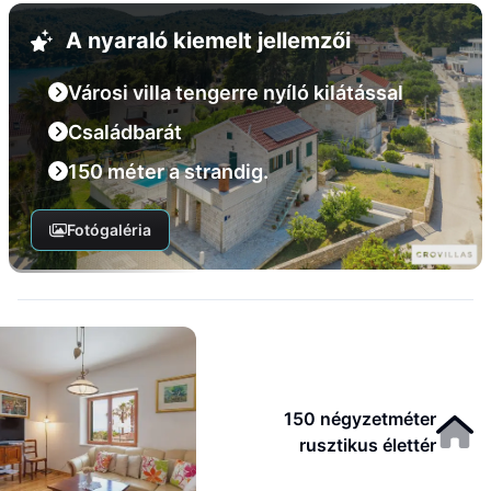
A nyaraló kiemelt jellemzői
Városi villa tengerre nyíló kilátással
Családbarát
150 méter a strandig.
Fotógaléria
150 négyzetméter
rusztikus élettér