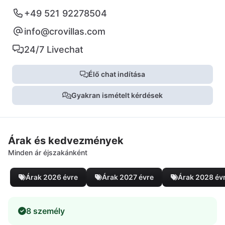
+49 521 92278504
info@crovillas.com
24/7 Livechat
Élő chat indítása
Gyakran ismételt kérdések
Árak és kedvezmények
Minden ár éjszakánként
Árak 2026 évre
Árak 2027 évre
Árak 2028 év
8 személy