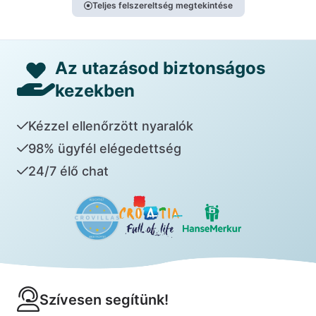
Teljes felszereltség megtekintése
Az utazásod biztonságos
kezekben
Kézzel ellenőrzött nyaralók
98% ügyfél elégedettség
24/7 élő chat
Szívesen segítünk!