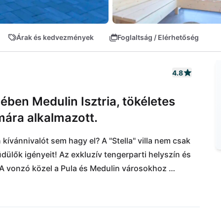
Árak és kedvezmények
Foglaltság / Elérhetőség
4.8
ében Medulin Isztria, tökéletes
ára alkalmazott.
kívánnivalót sem hagy el? A "Stella" villa nem csak 
üdülők igényeit! Az exkluzív tengerparti helyszín és 
. A vonzó közel a Pula és Medulin városokhoz 
ktor igényeit, az akció- és kalandkedvelők pedig 
 "Kap Kamenjak" izgalmas természeti parkhoz 
ságon belül található. A következő repülőtér Pula-