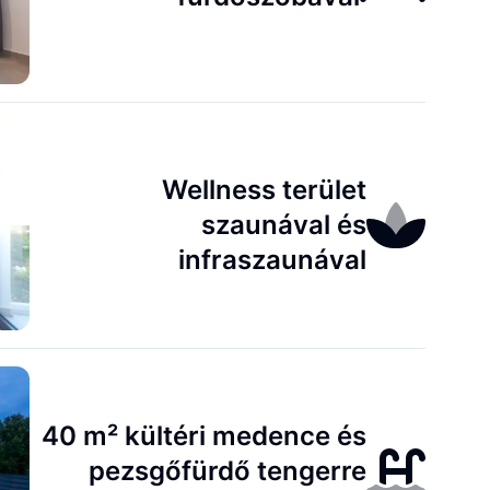
Wellness terület
szaunával és
infraszaunával
40 m² kültéri medence és
pezsgőfürdő tengerre