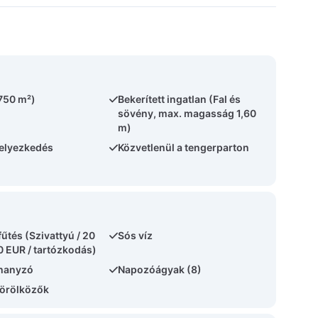
(750 m²)
Bekerített ingatlan (Fal és
sövény, max. magasság 1,60
m)
helyezkedés
Közvetlenül a tengerparton
űtés (Szivattyú / 20
Sós víz
0 EUR / tartózkodás)
uhanyzó
Napozóágyak (8)
örölközők