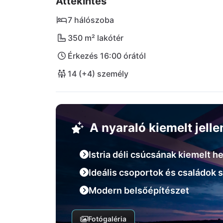
Áttekintés
ban is nagyon kedvező elhelyezkedésű és mi
7 hálószoba
350 m² lakótér
Érkezés 16:00 órától
14 (+4) személy
A nyaraló kiemelt jell
Istria déli csúcsának kiemelt he
Ideális csoportok és családok 
Modern belsőépítészet
Fotógaléria