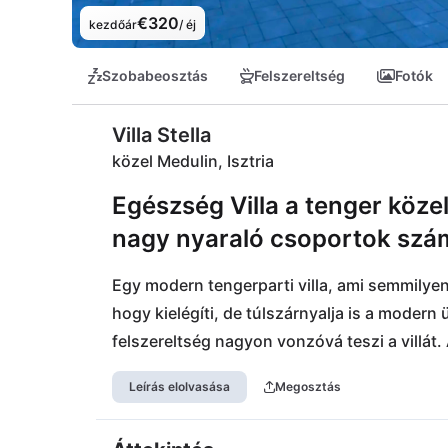
€320
kezdőár
/ éj
Szobabeosztás
Felszereltség
Fotók
Villa Stella
közel Medulin, Isztria
Egészség Villa a tenger közel
nagy nyaraló csoportok szám
Egy modern tengerparti villa, ami semmilyen 
hogy kielégíti, de túlszárnyalja is a modern 
felszereltség nagyon vonzóvá teszi a villát
kiszolgálja a kulturális és szórakoztató sze
Leírás elolvasása
Megosztás
nagyon élvezni fogják a közeli távolságot a
Premanturában. Minden 15 kilométeres távol