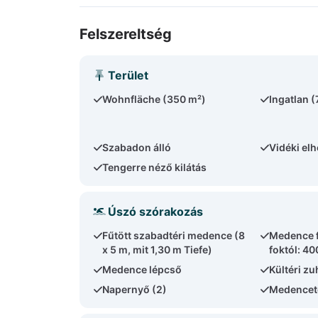
Felszereltség
Terület
Wohnfläche (350 m²)
Ingatlan 
Szabadon álló
Vidéki el
Tengerre néző kilátás
Úszó szórakozás
Fűtött szabadtéri medence (8
Medence f
x 5 m, mit 1,30 m Tiefe)
foktól: 40
Medence lépcső
Kültéri z
Napernyő (2)
Medencet