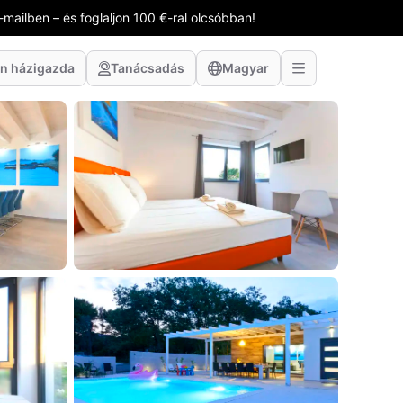
-mailben – és foglaljon 100 €-ral olcsóbban!
n házigazda
Tanácsadás
Magyar