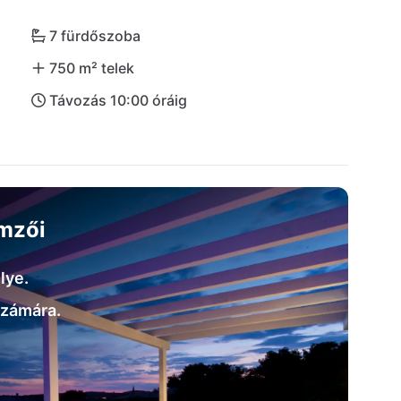
ndössze 20 perc alatt elérhető autóval!
7 fürdőszoba
750 m² telek
Távozás 10:00 óráig
emzői
lye.
számára.