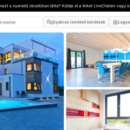
azt a nyaralót olcsóbban látta? Küldje el a linket LiveChaten vagy e
Gyakran ismételt kérdések
Legye