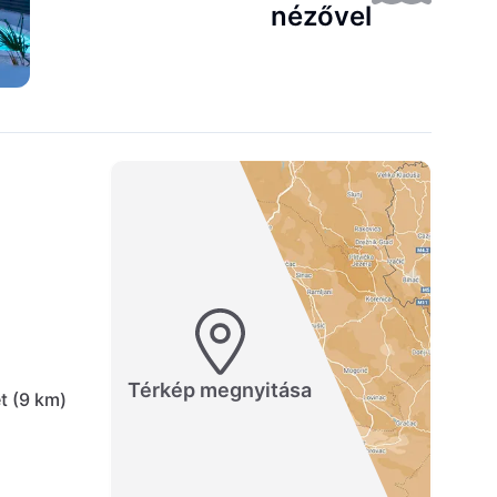
nézővel
Térkép megnyitása
t (9 km)