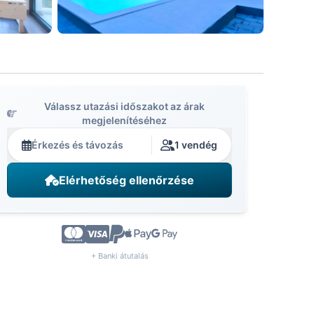
Válassz utazási időszakot az árak
megjelenítéséhez
Érkezés és távozás
1 vendég
Elérhetőség ellenőrzése
+ Banki átutalás