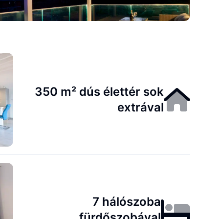
350 m² dús élettér sok
extrával
7 hálószoba
fürdőszobával