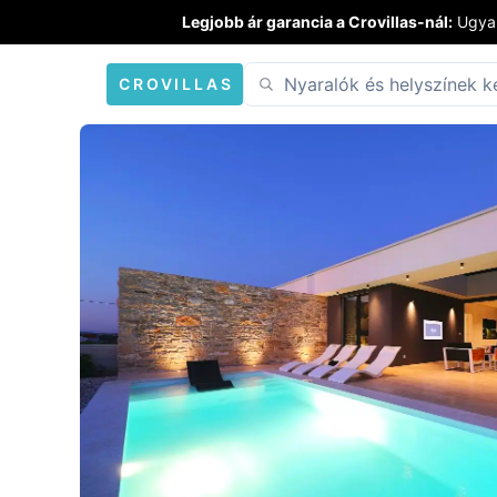
Legjobb ár garancia a Crovillas-nál:
Ugyan
CROVILLAS