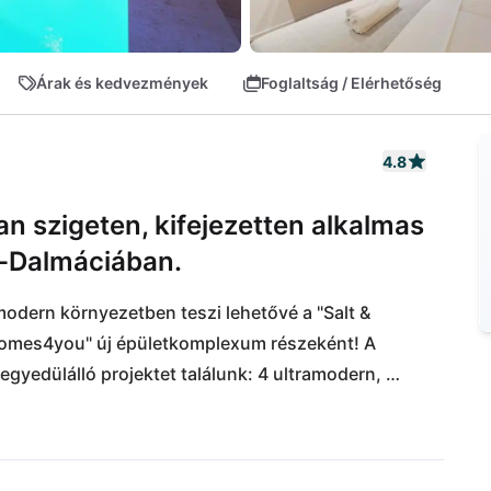
Árak és kedvezmények
Foglaltság / Elérhetőség
4.8
an szigeten, kifejezetten alkalmas
k-Dalmáciában.
modern környezetben teszi lehetővé a "Salt & 
"Homes4you" új épületkomplexum részeként! A 
yedülálló projektet találunk: 4 ultramodern, 
y luxusos pihenést nyújtson. Itt minden lassítva 
ző révvel juthat el. A zágrábi nemzetközi 
sze fél órára van innen!