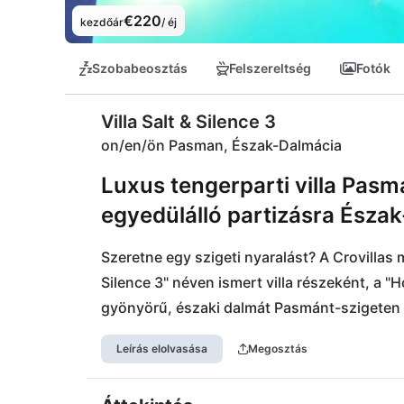
€220
kezdőár
/ éj
Szobabeosztás
Felszereltség
Fotók
Villa Salt & Silence 3
on/en/ön Pasman, Észak-Dalmácia
Luxus tengerparti villa Pasm
egyedülálló partizásra Észa
Szeretne egy szigeti nyaralást? A Crovillas 
Silence 3" néven ismert villa részeként, a 
gyönyörű, északi dalmát Pasmánt-szigeten eg
egyszintes tengerparti villa, készen áll, hog
Leírás elolvasása
Megosztás
van. A szigetre a Zadar vagy Biograd követke
repülőtér (ZAD) is könnyen elérhető, mindös