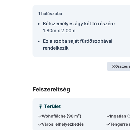
1 hálószoba
Kétszemélyes ágy két fő részére
1.80m x 2.00m
Ez a szoba saját fürdőszobával
rendelkezik
Összes 
Felszereltség
Terület
Wohnfläche (90 m²)
Ingatlan 
Városi elhelyezkedés
Tengerre 