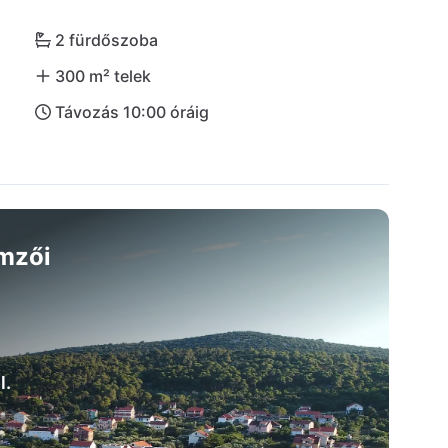
2 fürdőszoba
300 m² telek
Távozás 10:00 óráig
emzői
l.