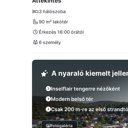
Áttekintés
3 hálószoba
90 m² lakótér
Érkezés 16:00 órától
6 személy
A nyaraló kiemelt jell
Inselflair tengerre nézőként
Modern belső tér
Csak 200 m-re az első strandtó
Fotógaléria