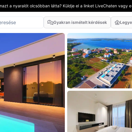
azt a nyaralót olcsóbban látta? Küldje el a linket LiveChaten vagy e
Gyakran ismételt kérdések
Legye