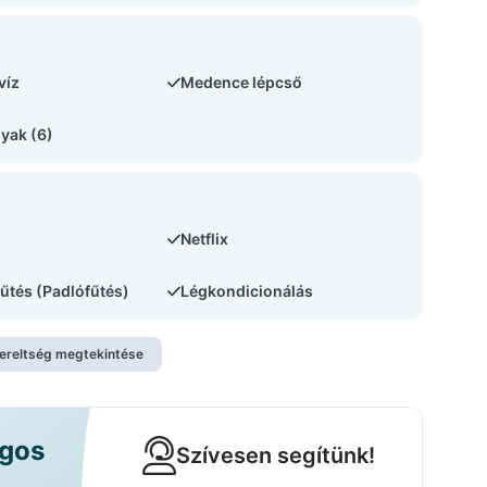
víz
Medence lépcső
yak (6)
Netflix
fűtés (Padlófűtés)
Légkondicionálás
zereltség megtekintése
ágos
Szívesen segítünk!