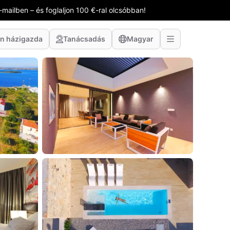
-mailben – és foglaljon 100 €-ral olcsóbban!
n házigazda
Tanácsadás
Magyar