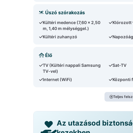
Úszó szórakozás
Kültéri medence (7,60 x 2,50
Klórozott 
m, 1,40 m mélységgel.)
Kültéri zuhanyzó
Napozóág
Élő
TV (Kültéri nappali Samsung
Sat-TV
TV-vel)
Internet (WiFi)
Központi 
Teljes fels
Az utazásod biztons
kezekben