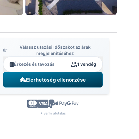
Válassz utazási időszakot az árak
megjelenítéséhez
Érkezés és távozás
1 vendég
Elérhetőség ellenőrzése
+ Banki átutalás