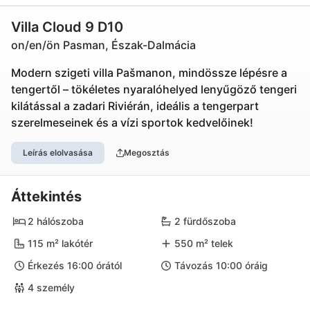
Villa Cloud 9 D10
on/en/ön Pasman, Észak-Dalmácia
Modern szigeti villa Pašmanon, mindössze lépésre a
tengertől – tökéletes nyaralóhelyed lenyűgöző tengeri
kilátással a zadari Riviérán, ideális a tengerpart
szerelmeseinek és a vízi sportok kedvelőinek!
Leírás elolvasása
Megosztás
Áttekintés
2 hálószoba
2 fürdőszoba
115 m² lakótér
550 m² telek
Érkezés 16:00 órától
Távozás 10:00 óráig
4 személy