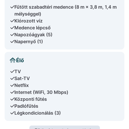
Fűtött szabadtéri medence (8 m × 3,8 m, 1,4 m
mélységgel)
Klórozott víz
Medence lépcső
Napozóágyak (5)
Napernyő (1)
Élő
TV
Sat-TV
Netflix
Internet (WiFi, 30 Mbps)
Központi fűtés
Padlófűtés
Légkondicionálás (3)