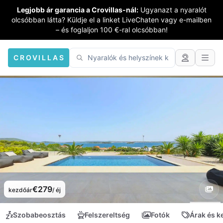
Legjobb ár garancia a Crovillas-nál:
Ugyanazt a nyaralót
olcsóbban látta? Küldje el a linket LiveChaten vagy e-mailben
– és foglaljon 100 €-ral olcsóbban!
CROVILLAS
€279
kezdőár
/ éj
Szobabeosztás
Felszereltség
Fotók
Árak és 