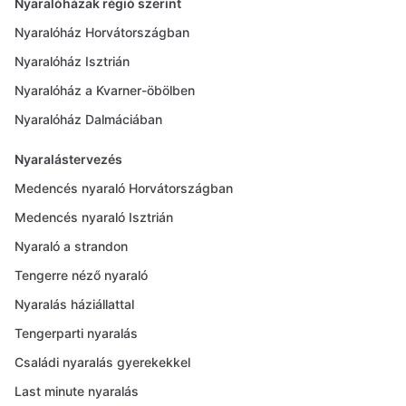
Nyaralóházak régió szerint
Nyaralóház Horvátországban
Nyaralóház Isztrián
Nyaralóház a Kvarner-öbölben
Nyaralóház Dalmáciában
Nyaralástervezés
Medencés nyaraló Horvátországban
Medencés nyaraló Isztrián
Nyaraló a strandon
Tengerre néző nyaraló
Nyaralás háziállattal
Tengerparti nyaralás
Családi nyaralás gyerekekkel
Last minute nyaralás