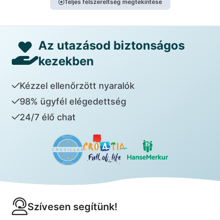
Teljes felszereltség megtekintése
Az utazásod biztonságos
kezekben
Kézzel ellenőrzött nyaralók
98% ügyfél elégedettség
24/7 élő chat
Szívesen segítünk!