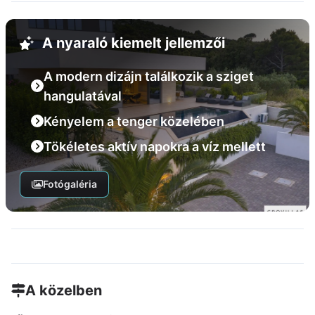
A nyaraló kiemelt jellemzői
A modern dizájn találkozik a sziget
hangulatával
Kényelem a tenger közelében
Tökéletes aktív napokra a víz mellett
Fotógaléria
A közelben