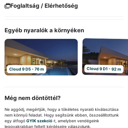
Foglaltság / Elérhetőség
Egyéb nyaralók a környéken
Cloud 9 D1 - 92 m
Cloud 9 D5 - 76 m
Még nem döntöttél?
Ne aggódj, megértjük, hogy a tökéletes nyaraló kiválasztása
nem könnyű feladat. Hogy segítsünk ebben, összeállítottunk
egy átfogó
GYIK szekció
-t, amelyben vendégeink
leggyakrabban feltett kérdéseire válaszolunk.