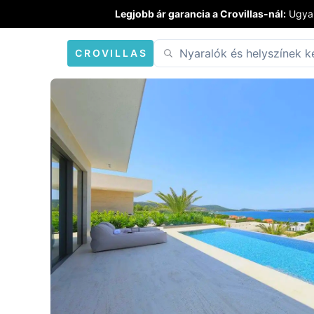
Legjobb ár garancia a Crovillas-nál:
Ugyan
CROVILLAS