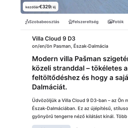
€329
kezdőár
/ éj
Szobabeosztás
Felszereltség
Fotók
Villa Cloud 9 D3
on/en/ön Pasman, Észak-Dalmácia
Modern villa Pašman szigetén
közeli stranddal – tökéletes
feltöltődéshez és hogy a sa
Dalmáciát.
Üdvözöljük a Villa Cloud 9 D3-ban – az Ön m
Észak-Dalmáciában. Ez az újépítésű, stíluso
gyönyörű tengerre néző kilátást kínál. Több 
tökéletes úszáshoz, napozáshoz vagy búvár