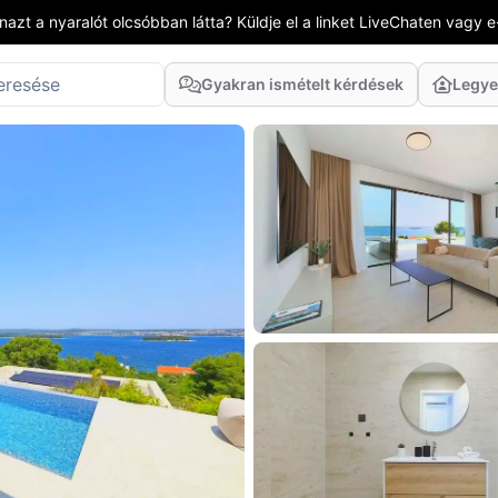
azt a nyaralót olcsóbban látta? Küldje el a linket LiveChaten vagy e
Gyakran ismételt kérdések
Legye