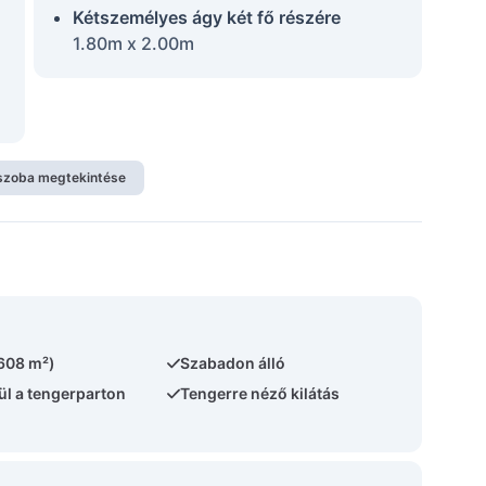
Kétszemélyes ágy két fő részére
1.80m x 2.00m
szoba megtekintése
(608 m²)
Szabadon álló
ül a tengerparton
Tengerre néző kilátás