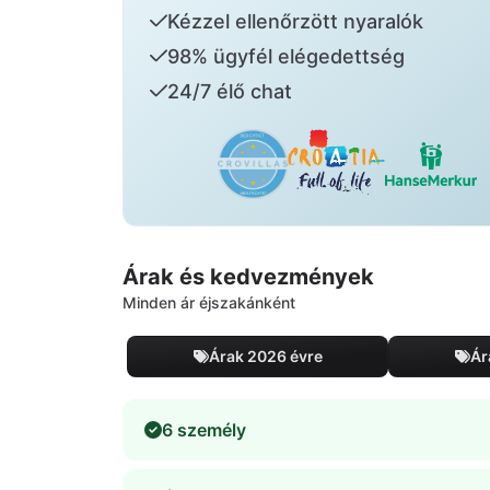
Kézzel ellenőrzött nyaralók
98% ügyfél elégedettség
24/7 élő chat
Árak és kedvezmények
Minden ár éjszakánként
Árak 2026 évre
Ár
6 személy