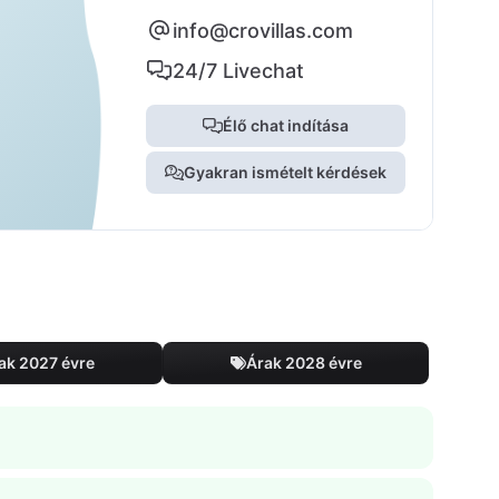
info@crovillas.com
24/7 Livechat
Élő chat indítása
Gyakran ismételt kérdések
ak 2027 évre
Árak 2028 évre