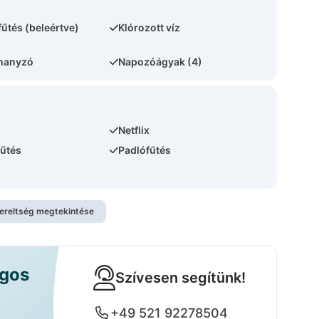
űtés (beleértve)
Klórozott víz
uhanyzó
Napozóágyak (4)
Netflix
fűtés
Padlófűtés
zereltség megtekintése
ágos
Szívesen segítünk!
+49 521 92278504