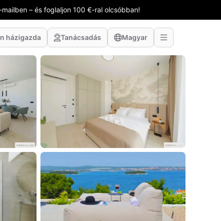
-mailben – és foglaljon 100 €-ral olcsóbban!
n házigazda
Tanácsadás
Magyar