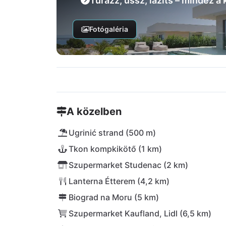
Túrázz, ússz, lazíts – mindez a
Fotógaléria
A közelben
Ugrinić strand (500 m)
Tkon kompkikötő (1 km)
Szupermarket Studenac (2 km)
Lanterna Étterem (4,2 km)
Biograd na Moru (5 km)
Szupermarket Kaufland, Lidl (6,5 km)