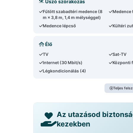
Úszó szórakozás
Fűtött szabadtéri medence (8
Medence f
m × 3,8 m, 1,4 m mélységgel)
Medence lépcső
Kültéri z
Élő
TV
Sat-TV
Internet (30 Mbit/s)
Központi 
Légkondicionálás (4)
Teljes fels
Az utazásod biztons
kezekben