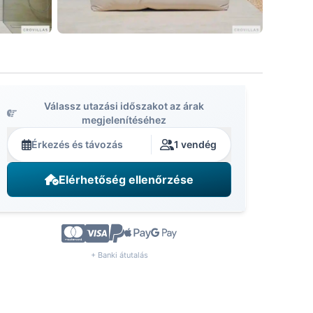
Válassz utazási időszakot az árak
megjelenítéséhez
Érkezés és távozás
1 vendég
Elérhetőség ellenőrzése
+ Banki átutalás