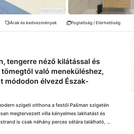
Árak és kedvezmények
Foglaltság / Elérhetőség
, tengerre néző kilátással és
 a tömegtől való meneküléshez,
ját módodon élvezd Észak-
odern szigeti otthona a festői Pašman szigetén 
san megtervezett villa kényelmes lakhatást és 
strand is csak néhány perces sétára található, 
kodáshoz. Pašman buja környezete ideális 