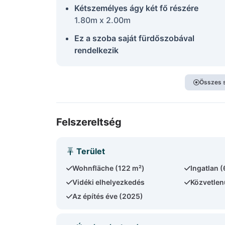
Kétszemélyes ágy két fő részére
1.80m x 2.00m
Ez a szoba saját fürdőszobával
rendelkezik
Összes 
Felszereltség
Terület
Wohnfläche (122 m²)
Ingatlan 
Vidéki elhelyezkedés
Közvetlen
Az építés éve (2025)