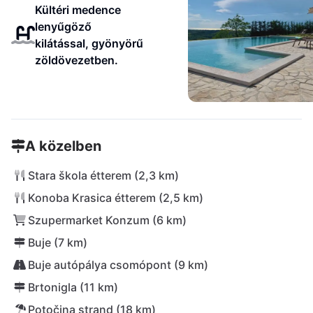
Kültéri medence
lenyűgöző
kilátással, gyönyörű
zöldövezetben.
A közelben
Stara škola étterem (2,3 km)
Konoba Krasica étterem (2,5 km)
Szupermarket Konzum (6 km)
Buje (7 km)
Buje autópálya csomópont (9 km)
Brtonigla (11 km)
Potočina strand (18 km)