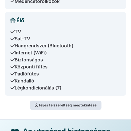
Medencetörölközők
Élő
TV
Sat-TV
Hangrendszer (Bluetooth)
Internet (WiFi)
Biztonságos
Központi fűtés
Padlófűtés
Kandalló
Légkondicionálás (7)
Teljes felszereltség megtekintése