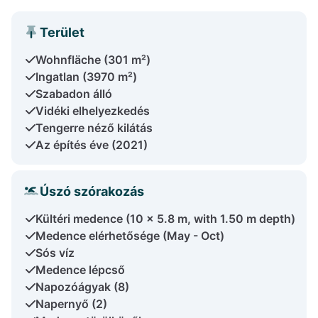
Terület
Wohnfläche (301 m²)
Ingatlan (3970 m²)
Szabadon álló
Vidéki elhelyezkedés
Tengerre néző kilátás
Az építés éve (2021)
Úszó szórakozás
Kültéri medence (10 x 5.8 m, with 1.50 m depth)
Medence elérhetősége (May - Oct)
Sós víz
Medence lépcső
Napozóágyak (8)
Napernyő (2)