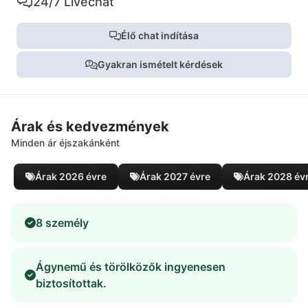
24/7 Livechat
Élő chat indítása
Gyakran ismételt kérdések
Árak és kedvezmények
Minden ár éjszakánként
Árak 2026 évre
Árak 2027 évre
Árak 2028 év
8 személy
Ágynemű és törölközők ingyenesen
biztosítottak.