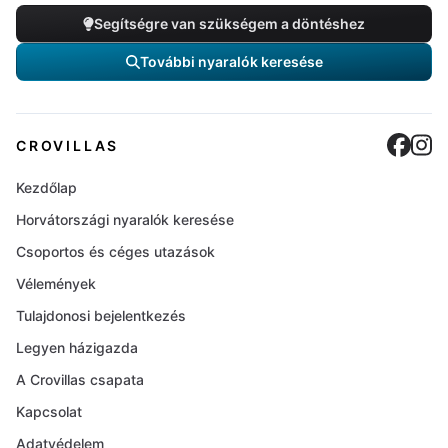
Segítségre van szükségem a döntéshez
További nyaralók keresése
Cro
C
CROVILLAS
Kezdőlap
Horvátországi nyaralók keresése
Csoportos és céges utazások
Vélemények
Tulajdonosi bejelentkezés
Legyen házigazda
A Crovillas csapata
Kapcsolat
Adatvédelem