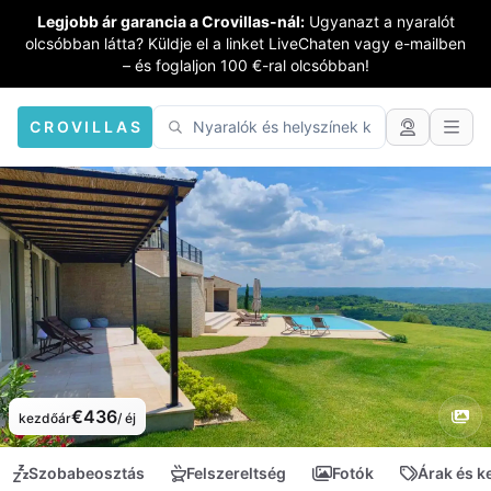
Legjobb ár garancia a Crovillas-nál:
Ugyanazt a nyaralót
olcsóbban látta? Küldje el a linket LiveChaten vagy e-mailben
– és foglaljon 100 €-ral olcsóbban!
CROVILLAS
€436
kezdőár
/ éj
Szobabeosztás
Felszereltség
Fotók
Árak és 