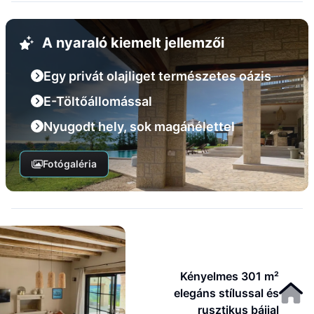
A nyaraló kiemelt jellemzői
Egy privát olajliget természetes oázis
E-Töltőállomással
Nyugodt hely, sok magánélettel
Fotógaléria
Kényelmes 301 m²
elegáns stílussal és
rusztikus bájjal