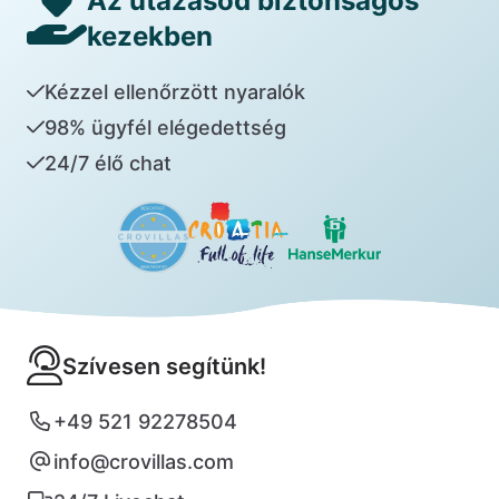
Az utazásod biztonságos
kezekben
Kézzel ellenőrzött nyaralók
98% ügyfél elégedettség
24/7 élő chat
Szívesen segítünk!
+49 521 92278504
info@crovillas.com