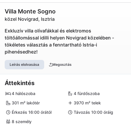
Villa Monte Sogno
közel Novigrad, Isztria
Exkluzív villa olívafákkal és elektromos
töltőállomással idilli helyen Novigrad közelében -
tökéletes választás a fenntartható Istria-i
pihenésedhez!
Leírás elolvasása
Megosztás
Áttekintés
4 hálószoba
4 fürdőszoba
301 m² lakótér
3970 m² telek
Érkezés 16:00 órától
Távozás 10:00 óráig
8 személy