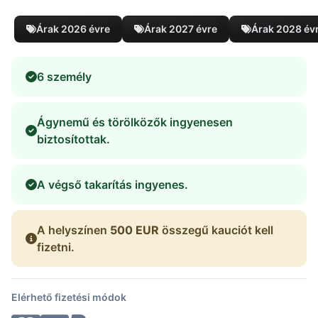
Árak 2026 évre
Árak 2027 évre
Árak 2028 év
6 személy
Ágynemű és törölközők ingyenesen
biztosítottak.
A végső takarítás ingyenes.
A helyszínen
500 EUR
összegű kauciót kell
fizetni.
Elérhető fizetési módok