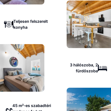
Teljesen felszerelt
konyha
3 hálószoba, 2
fürdőszoba
45 m²-es szabadtéri