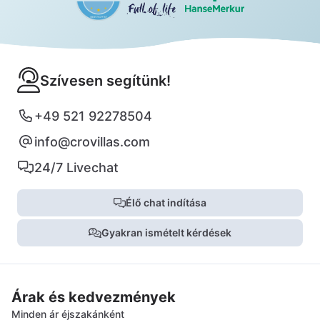
Szívesen segítünk!
+49 521 92278504
info@crovillas.com
24/7 Livechat
Élő chat indítása
Gyakran ismételt kérdések
Árak és kedvezmények
Minden ár éjszakánként