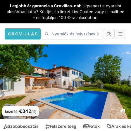
Legjobb ár garancia a Crovillas-nál:
Ugyanazt a nyaralót
olcsóbban látta? Küldje el a linket LiveChaten vagy e-mailben
– és foglaljon 100 €-ral olcsóbban!
CROVILLAS
€342
kezdőár
/ éj
Szobabeosztás
Felszereltség
Fotók
Árak és 