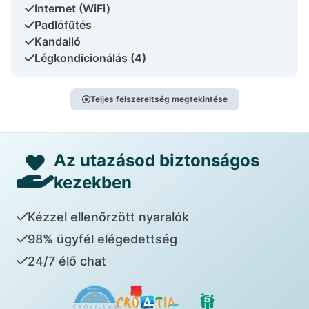
Internet (WiFi)
Padlófűtés
Kandalló
Légkondicionálás (4)
Teljes felszereltség megtekintése
Az utazásod biztonságos
kezekben
Kézzel ellenőrzött nyaralók
98% ügyfél elégedettség
24/7 élő chat