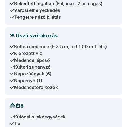
Bekerített ingatlan (Fal, max. 2 m magas)
Városi elhelyezkedés
Tengerre néző kilátás
Úszó szórakozás
Kültéri medence (9 x 5 m, mit 1,50 m Tiefe)
Klórozott víz
Medence lépcső
Kültéri zuhanyzó
Napozóágyak (6)
Napernyő (1)
Medencetörölközők
Élő
Különálló lakóegységek
TV