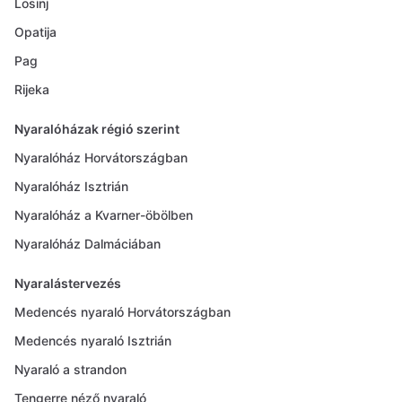
Losinj
Opatija
Pag
Rijeka
Nyaralóházak régió szerint
Nyaralóház Horvátországban
Nyaralóház Isztrián
Nyaralóház a Kvarner-öbölben
Nyaralóház Dalmáciában
Nyaralástervezés
Medencés nyaraló Horvátországban
Medencés nyaraló Isztrián
Nyaraló a strandon
Tengerre néző nyaraló