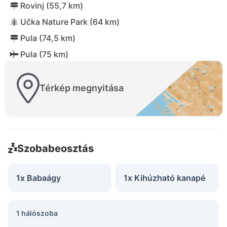
Rovinj (55,7 km)
Učka Nature Park (64 km)
Pula (74,5 km)
Pula (75 km)
Térkép megnyitása
Szobabeosztás
1x Babaágy
1x Kihúzható kanapé
1 hálószoba