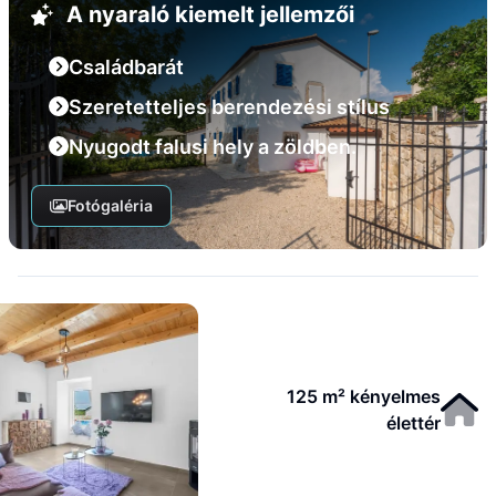
A nyaraló kiemelt jellemzői
Családbarát
Szeretetteljes berendezési stílus
Nyugodt falusi hely a zöldben.
Fotógaléria
125 m² kényelmes
élettér