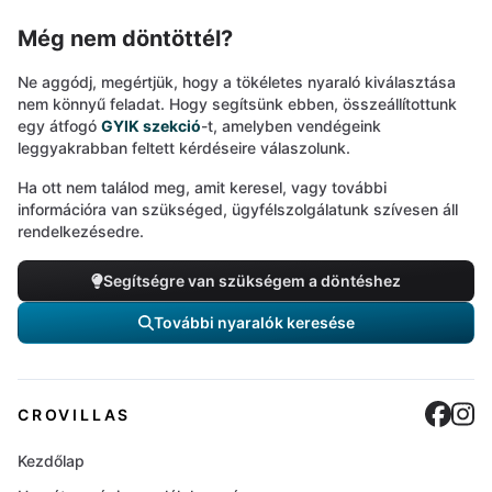
Még nem döntöttél?
Ne aggódj, megértjük, hogy a tökéletes nyaraló kiválasztása
nem könnyű feladat. Hogy segítsünk ebben, összeállítottunk
egy átfogó
GYIK szekció
-t, amelyben vendégeink
leggyakrabban feltett kérdéseire válaszolunk.
Ha ott nem találod meg, amit keresel, vagy további
információra van szükséged, ügyfélszolgálatunk szívesen áll
rendelkezésedre.
Segítségre van szükségem a döntéshez
További nyaralók keresése
Cro
C
CROVILLAS
Kezdőlap