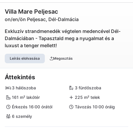
Villa Mare Peljesac
on/en/ön Peljesac, Dél-Dalmácia
Exkluzív strandmenedék végtelen medencével Dél-
Dalmáciában - Tapasztald meg a nyugalmat és a
luxust a tenger mellett!
Leírás elolvasása
Megosztás
Áttekintés
3 hálószoba
3 fürdőszoba
161 m² lakótér
225 m² telek
Érkezés 16:00 órától
Távozás 10:00 óráig
6 személy