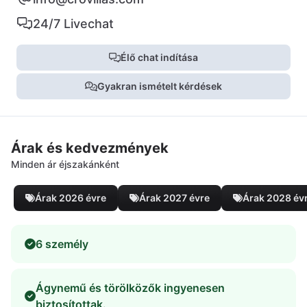
24/7 Livechat
Élő chat indítása
Gyakran ismételt kérdések
Árak és kedvezmények
Minden ár éjszakánként
Árak 2026 évre
Árak 2027 évre
Árak 2028 év
6 személy
Ágynemű és törölközők ingyenesen
biztosítottak.