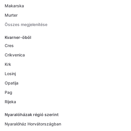
Makarska
Murter
Összes megjelenítése
Kvarner-öböl
Cres
Crikvenica
Krk
Losinj
Opatija
Pag
Rijeka
Nyaralóházak régió szerint
Nyaralóház Horvátországban