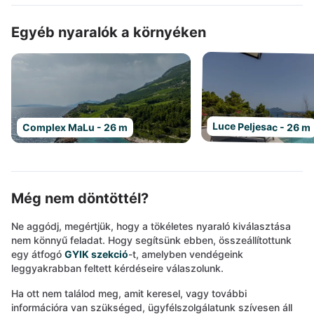
Egyéb nyaralók a környéken
Luce Peljesac - 26 m
Complex MaLu - 26 m
Még nem döntöttél?
Ne aggódj, megértjük, hogy a tökéletes nyaraló kiválasztása
nem könnyű feladat. Hogy segítsünk ebben, összeállítottunk
egy átfogó
GYIK szekció
-t, amelyben vendégeink
leggyakrabban feltett kérdéseire válaszolunk.
Ha ott nem találod meg, amit keresel, vagy további
információra van szükséged, ügyfélszolgálatunk szívesen áll