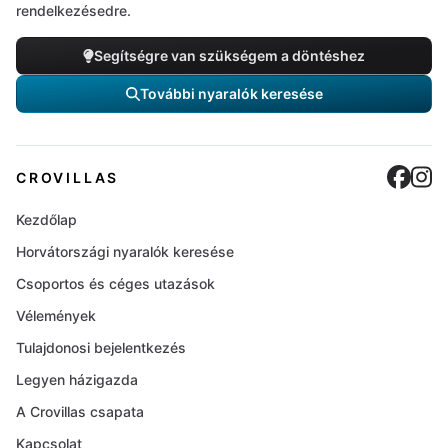
rendelkezésedre.
Segítségre van szükségem a döntéshez
További nyaralók keresése
Cro
C
CROVILLAS
Kezdőlap
Horvátországi nyaralók keresése
Csoportos és céges utazások
Vélemények
Tulajdonosi bejelentkezés
Legyen házigazda
A Crovillas csapata
Kapcsolat