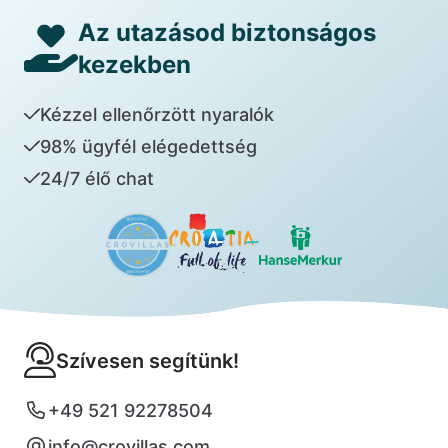
Az utazásod biztonságos
kezekben
Kézzel ellenőrzött nyaralók
98% ügyfél elégedettség
24/7 élő chat
Szívesen segítünk!
+49 521 92278504
info@crovillas.com