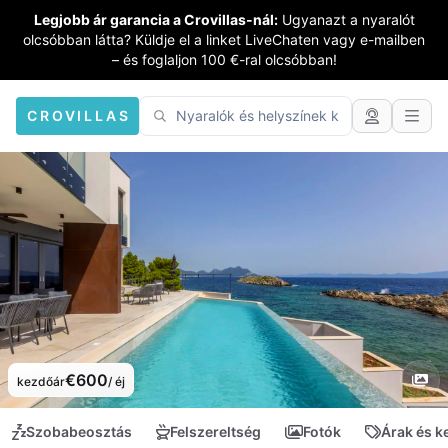
Legjobb ár garancia a Crovillas-nál:
Ugyanazt a nyaralót
olcsóbban látta? Küldje el a linket LiveChaten vagy e-mailben
– és foglaljon 100 €-ral olcsóbban!
CROVILLAS
€600
kezdőár
/ éj
Szobabeosztás
Felszereltség
Fotók
Árak és 