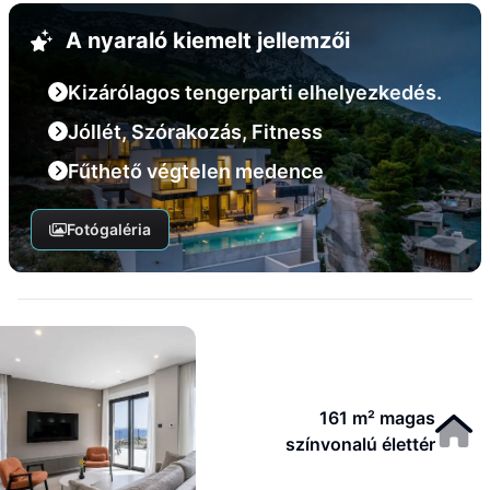
A nyaraló kiemelt jellemzői
Kizárólagos tengerparti elhelyezkedés.
Jóllét, Szórakozás, Fitness
Fűthető végtelen medence
Fotógaléria
161 m² magas
színvonalú élettér