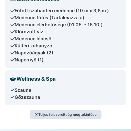
Fűtött szabadtéri medence (10 m x 3,6 m )
Medence fűtés (Tartalmazza a)
Medence elérhetősége (01.05. - 15.10.)
Klórozott víz
Medence lépcső
Kültéri zuhanyzó
Napozóágyak (2)
Napernyő (1)
Wellness & Spa
Szauna
Gőzszauna
Teljes felszereltség megtekintése