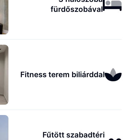
fürdőszobával
Fitness terem biliárddal
Fűtött szabadtéri