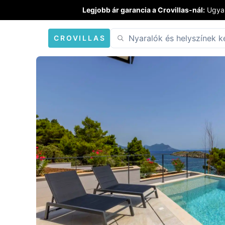
Legjobb ár garancia a Crovillas-nál:
Ugyan
CROVILLAS