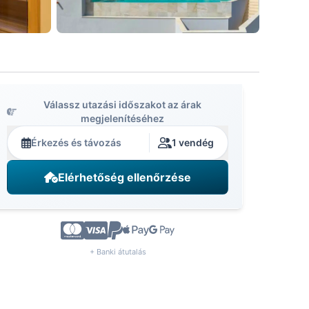
Válassz utazási időszakot az árak
megjelenítéséhez
Érkezés és távozás
1 vendég
Elérhetőség ellenőrzése
+ Banki átutalás