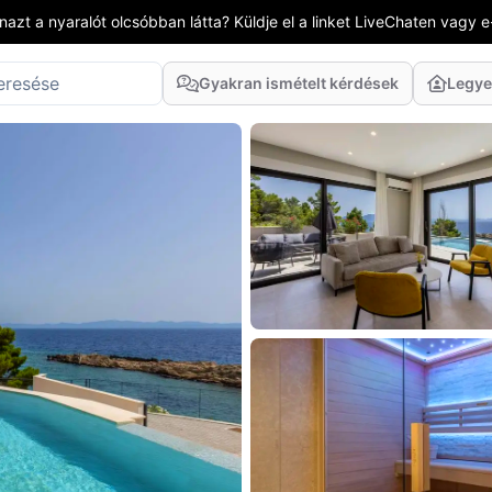
azt a nyaralót olcsóbban látta? Küldje el a linket LiveChaten vagy e
Gyakran ismételt kérdések
Legye