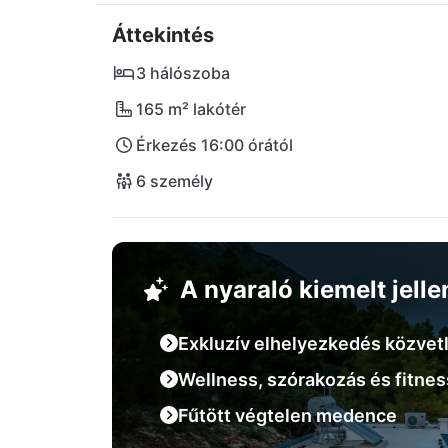
paradicsoma. A közeli Vitaceae étteremben v
Áttekintés
élmények, míg a festői Trpanj bájos utcái pi
a történelmi Ston és Korčula városok, valam
3 hálószoba
autóútra vannak. A Villa Luce Peljesacban 
165 m² lakótér
stílusos környezetben.
Érkezés 16:00 órától
6 személy
A nyaraló kiemelt jell
Exkluzív elhelyezkedés közvet
Wellness, szórakozás és fitnes
Fűtött végtelen medence