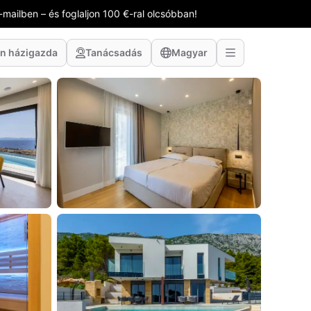
-mailben – és foglaljon 100 €-ral olcsóbban!
n házigazda
Tanácsadás
Magyar