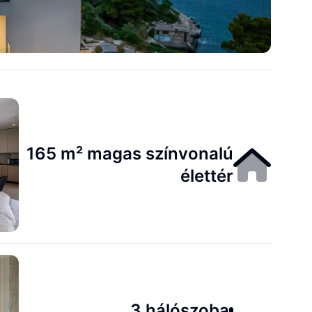
165 m² magas színvonalú
élettér
3 hálószoba