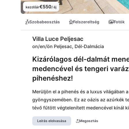
€550
kezdőár
/ éj
Szobabeosztás
Felszereltség
Fotók
Villa Luce Peljesac
on/en/ön Peljesac, Dél-Dalmácia
Kizárólagos dél-dalmát mene
medencével és tengeri varázsl
pihenéshez!
Merüljön el a pihenés és a luxus világában 
gyöngyszemében. Ez az oázis az azúrkék teng
tévő fűtött végtelenített medencével kínál k
léleknek pedig egy oázis fogad, ami wellness
Leírás elolvasása
Megosztás
szórakozást kínál. Csak néhány lépés válasz