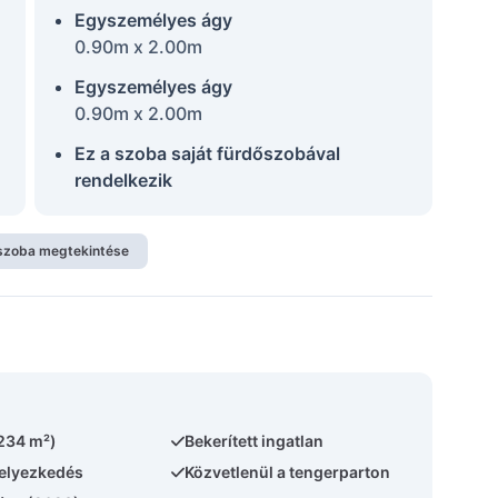
Egyszemélyes ágy
0.90m x 2.00m
Egyszemélyes ágy
0.90m x 2.00m
Ez a szoba saját fürdőszobával
rendelkezik
szoba megtekintése
(234 m²)
Bekerített ingatlan
helyezkedés
Közvetlenül a tengerparton