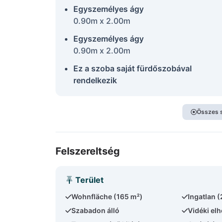
Egyszemélyes ágy
0.90m x 2.00m
Egyszemélyes ágy
0.90m x 2.00m
Ez a szoba saját fürdőszobával
rendelkezik
Összes 
Felszereltség
Terület
Wohnfläche (165 m²)
Ingatlan 
Szabadon álló
Vidéki el