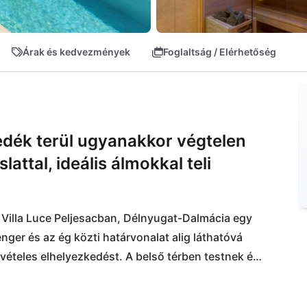
Árak és kedvezmények
Foglaltság / Elérhetőség
dék terül ugyanakkor végtelen
attal, ideális álmokkal teli
a Villa Luce Peljesacban, Délnyugat-Dalmácia egy 
er és az ég közti határvonalat alig láthatóvá 
ivételes elhelyezkedést. A belső térben testnek és 
 területekkel és fitnesz lehetőségekkel végtelen 
t el a strandtól - ez egy napimádók és vízmanók 