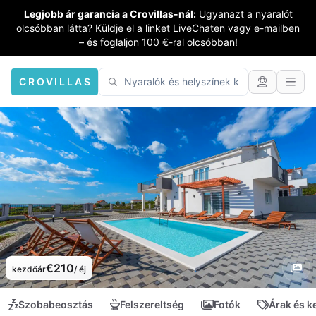
Legjobb ár garancia a Crovillas-nál:
Ugyanazt a nyaralót
olcsóbban látta? Küldje el a linket LiveChaten vagy e-mailben
– és foglaljon 100 €-ral olcsóbban!
CROVILLAS
€210
kezdőár
/ éj
Szobabeosztás
Felszereltség
Fotók
Árak és 