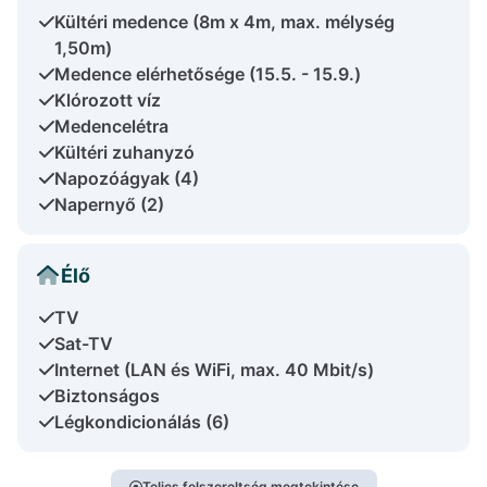
Kültéri medence (8m x 4m, max. mélység
1,50m)
Medence elérhetősége (15.5. - 15.9.)
Klórozott víz
Medencelétra
Kültéri zuhanyzó
Napozóágyak (4)
Napernyő (2)
Élő
TV
Sat-TV
Internet (LAN és WiFi, max. 40 Mbit/s)
Biztonságos
Légkondicionálás (6)
Teljes felszereltség megtekintése