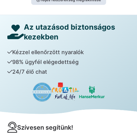
Az utazásod biztonságos
kezekben
Kézzel ellenőrzött nyaralók
98% ügyfél elégedettség
24/7 élő chat
Szívesen segítünk!