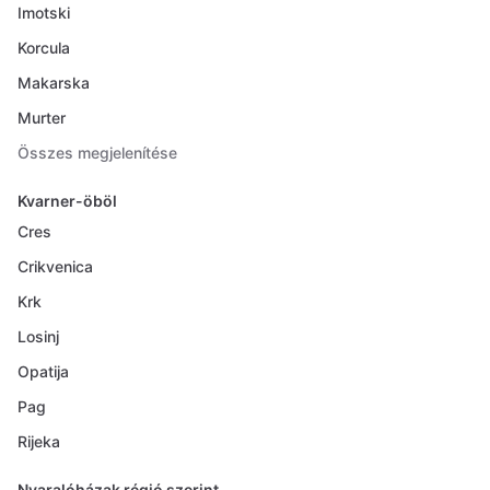
Imotski
Korcula
Makarska
Murter
Összes megjelenítése
Kvarner-öböl
Cres
Crikvenica
Krk
Losinj
Opatija
Pag
Rijeka
Nyaralóházak régió szerint