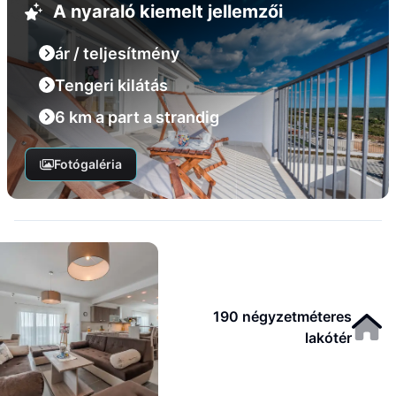
A nyaraló kiemelt jellemzői
ár / teljesítmény
Tengeri kilátás
6 km a part a strandig
Fotógaléria
190 négyzetméteres
lakótér