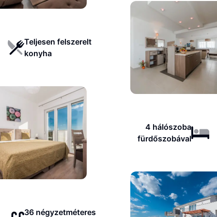
Teljesen felszerelt
konyha
4 hálószoba
fürdőszobával
36 négyzetméteres