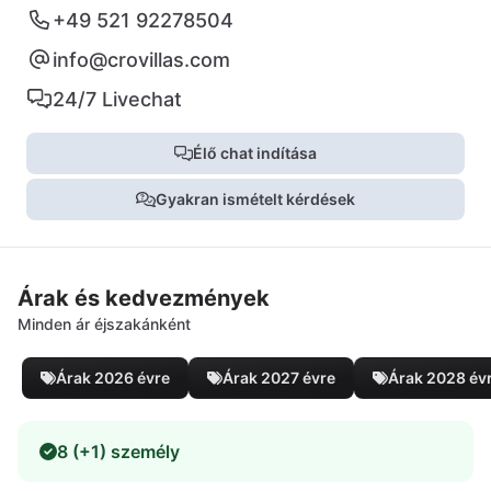
+49 521 92278504
info@crovillas.com
24/7 Livechat
Élő chat indítása
Gyakran ismételt kérdések
Árak és kedvezmények
Minden ár éjszakánként
Árak 2026 évre
Árak 2027 évre
Árak 2028 év
8 (+1) személy