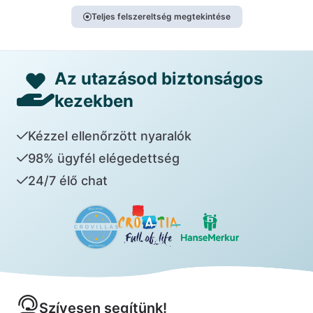
Teljes felszereltség megtekintése
Az utazásod biztonságos
kezekben
Kézzel ellenőrzött nyaralók
98% ügyfél elégedettség
24/7 élő chat
Szívesen segítünk!