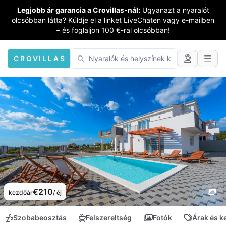
Legjobb ár garancia a Crovillas-nál:
Ugyanazt a nyaralót
olcsóbban látta? Küldje el a linket LiveChaten vagy e-mailben
– és foglaljon 100 €-ral olcsóbban!
CROVILLAS
€210
kezdőár
/ éj
Szobabeosztás
Felszereltség
Fotók
Árak és 