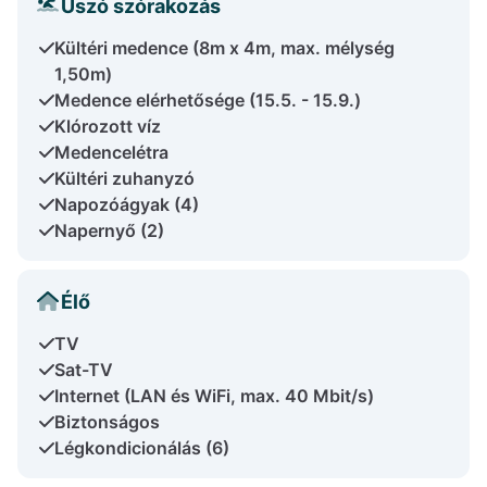
Úszó szórakozás
Kültéri medence (8m x 4m, max. mélység
1,50m)
Medence elérhetősége (15.5. - 15.9.)
Klórozott víz
Medencelétra
Kültéri zuhanyzó
Napozóágyak (4)
Napernyő (2)
Élő
TV
Sat-TV
Internet (LAN és WiFi, max. 40 Mbit/s)
Biztonságos
Légkondicionálás (6)