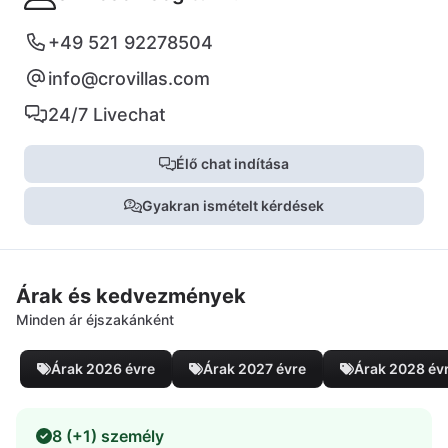
+49 521 92278504
info@crovillas.com
24/7 Livechat
Élő chat indítása
Gyakran ismételt kérdések
Árak és kedvezmények
Minden ár éjszakánként
Árak 2026 évre
Árak 2027 évre
Árak 2028 év
8 (+1) személy