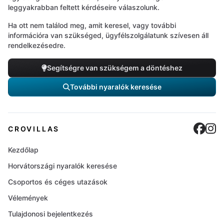
leggyakrabban feltett kérdéseire válaszolunk.
Ha ott nem találod meg, amit keresel, vagy további
információra van szükséged, ügyfélszolgálatunk szívesen áll
rendelkezésedre.
Segítségre van szükségem a döntéshez
További nyaralók keresése
Cro
C
CROVILLAS
Kezdőlap
Horvátországi nyaralók keresése
Csoportos és céges utazások
Vélemények
Tulajdonosi bejelentkezés