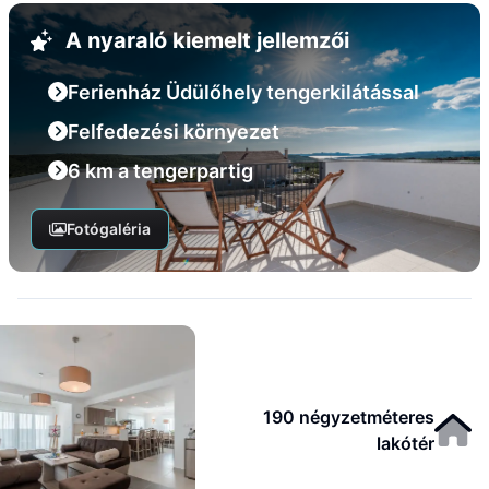
A nyaraló kiemelt jellemzői
Ferienház Üdülőhely tengerkilátással
Felfedezési környezet
6 km a tengerpartig
Fotógaléria
190 négyzetméteres
lakótér