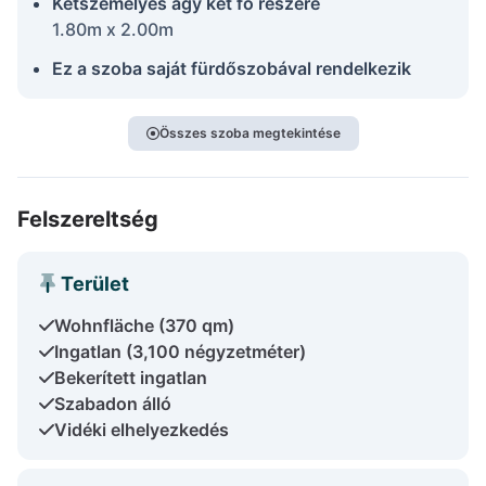
Kétszemélyes ágy két fő részére
1.80m x 2.00m
Ez a szoba saját fürdőszobával rendelkezik
Összes szoba megtekintése
Felszereltség
Terület
Wohnfläche (370 qm)
Ingatlan (3,100 négyzetméter)
Bekerített ingatlan
Szabadon álló
Vidéki elhelyezkedés