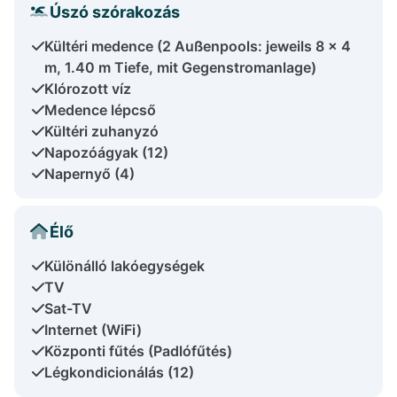
Úszó szórakozás
Kültéri medence (2 Außenpools: jeweils 8 x 4
m, 1.40 m Tiefe, mit Gegenstromanlage)
Klórozott víz
Medence lépcső
Kültéri zuhanyzó
Napozóágyak (12)
Napernyő (4)
Élő
Különálló lakóegységek
TV
Sat-TV
Internet (WiFi)
Központi fűtés (Padlófűtés)
Légkondicionálás (12)