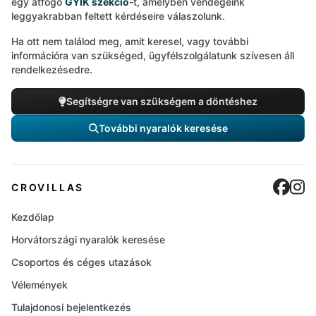
egy átfogó
GYIK szekció
-t, amelyben vendégeink
leggyakrabban feltett kérdéseire válaszolunk.
Ha ott nem találod meg, amit keresel, vagy további
információra van szükséged, ügyfélszolgálatunk szívesen áll
rendelkezésedre.
Segítségre van szükségem a döntéshez
További nyaralók keresése
Cro
C
CROVILLAS
Kezdőlap
Horvátországi nyaralók keresése
Csoportos és céges utazások
Vélemények
Tulajdonosi bejelentkezés