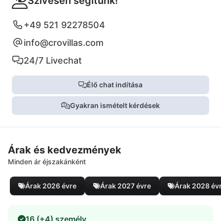
Szívesen segítünk!
+49 521 92278504
info@crovillas.com
24/7 Livechat
Élő chat indítása
Gyakran ismételt kérdések
Árak és kedvezmények
Minden ár éjszakánként
Árak 2026 évre
Árak 2027 évre
Árak 2028 év
16 (+4) személy