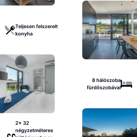
Teljesen felszerelt
konyha
8 hálószoba
fürdőszobával
2x 32
négyzetméteres