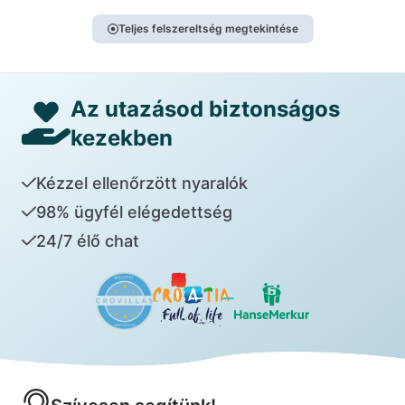
Teljes felszereltség megtekintése
Az utazásod biztonságos
kezekben
Kézzel ellenőrzött nyaralók
98% ügyfél elégedettség
24/7 élő chat