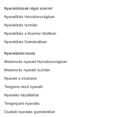
Nyaralóházak régió szerint
Nyaralóház Horvátországban
Nyaralóház Isztrián
Nyaralóház a Kvarner-öbölben
Nyaralóház Dalmáciában
Nyaralástervezés
Medencés nyaraló Horvátországban
Medencés nyaraló Isztrián
Nyaraló a strandon
Tengerre néző nyaraló
Nyaralás háziállattal
Tengerparti nyaralás
Családi nyaralás gyerekekkel