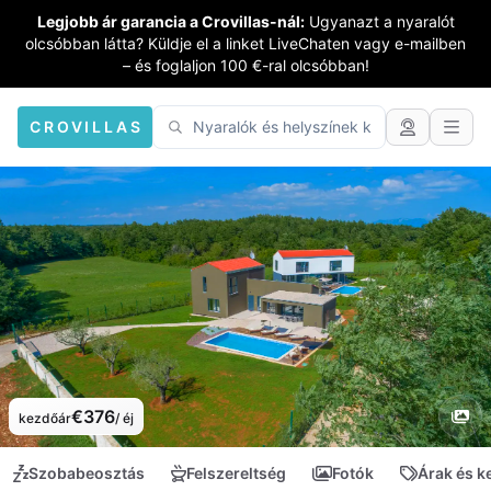
Legjobb ár garancia a Crovillas-nál:
Ugyanazt a nyaralót
olcsóbban látta? Küldje el a linket LiveChaten vagy e-mailben
– és foglaljon 100 €-ral olcsóbban!
CROVILLAS
€376
kezdőár
/ éj
Szobabeosztás
Felszereltség
Fotók
Árak és 