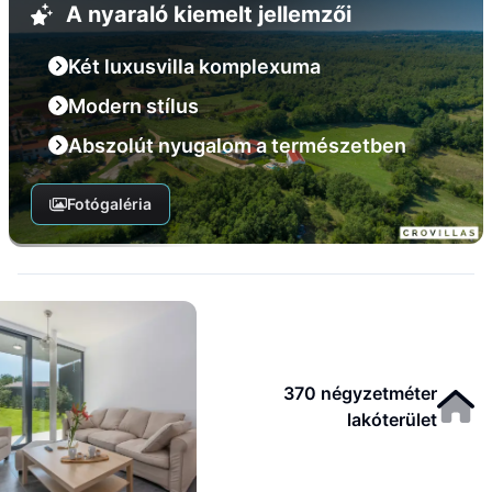
A nyaraló kiemelt jellemzői
Két luxusvilla komplexuma
Modern stílus
Abszolút nyugalom a természetben
Fotógaléria
370 négyzetméter
lakóterület