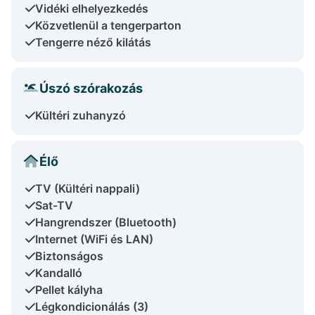
Vidéki elhelyezkedés
Közvetlenül a tengerparton
Tengerre néző kilátás
Úszó szórakozás
Kültéri zuhanyzó
Élő
TV (Kültéri nappali)
Sat-TV
Hangrendszer (Bluetooth)
Internet (WiFi és LAN)
Biztonságos
Kandalló
Pellet kályha
Légkondicionálás (3)