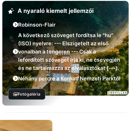
A nyaraló kiemelt jellemzői
Robinson-Flair
A következő szöveget fordítsa le "hu"
(ISO) nyelvre: --- Elszigetelt az első
vonalban a tengeren --- Csak a
lefordított szöveget írja ki, ne csevegjen
és ne tartalmazza az elválasztókat (---).
Néhány percre a Kornati Nemzeti Parktól
Fotógaléria