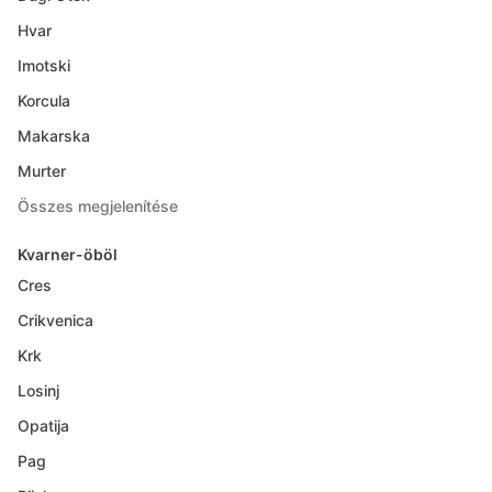
Hvar
Imotski
Korcula
Makarska
Murter
Összes megjelenítése
Kvarner-öböl
Cres
Crikvenica
Krk
Losinj
Opatija
Pag