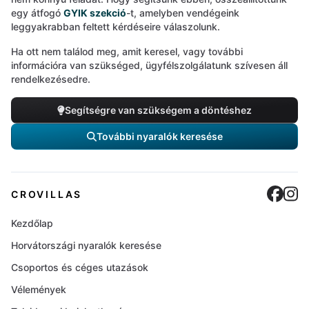
egy átfogó
GYIK szekció
-t, amelyben vendégeink
leggyakrabban feltett kérdéseire válaszolunk.
Ha ott nem találod meg, amit keresel, vagy további
információra van szükséged, ügyfélszolgálatunk szívesen áll
rendelkezésedre.
Segítségre van szükségem a döntéshez
További nyaralók keresése
Cro
C
CROVILLAS
Kezdőlap
Horvátországi nyaralók keresése
Csoportos és céges utazások
Vélemények