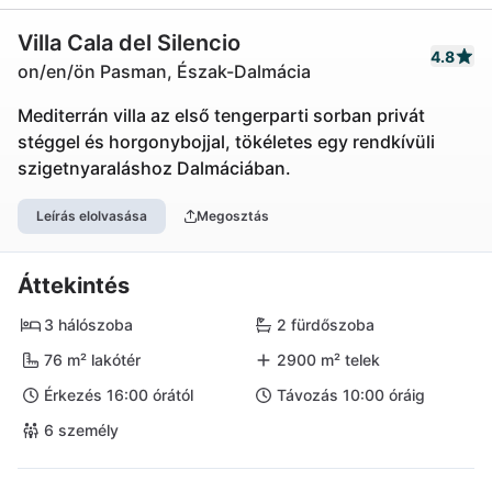
Villa Cala del Silencio
4.8
on/en/ön Pasman, Észak-Dalmácia
Mediterrán villa az első tengerparti sorban privát
stéggel és horgonybojjal, tökéletes egy rendkívüli
szigetnyaraláshoz Dalmáciában.
Leírás elolvasása
Megosztás
Áttekintés
3 hálószoba
2 fürdőszoba
76 m² lakótér
2900 m² telek
Érkezés 16:00 órától
Távozás 10:00 óráig
6 személy