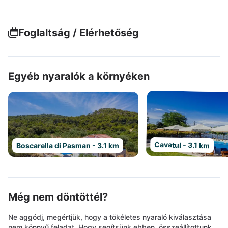
Foglaltság / Elérhetőség
Egyéb nyaralók a környéken
Cavatul - 3.1 km
Boscarella di Pasman - 3.1 km
Még nem döntöttél?
Ne aggódj, megértjük, hogy a tökéletes nyaraló kiválasztása
nem könnyű feladat. Hogy segítsünk ebben, összeállítottunk