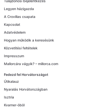
Tulajdonosi bejelentkezés
Legyen házigazda
A Crovillas csapata
Kapcsolat
Adatvédelem
Hogyan működik a keresésünk
Közvetítési feltételek
Impresszum
Mallorcára vágyik? – millorca.com
Fedezd fel Horvátországot
Útikalauz
Nyaralás Horvátországban
Isztria
Kvarner-öböl