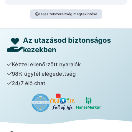
Teljes felszereltség megtekintése
Az utazásod biztonságos
kezekben
Kézzel ellenőrzött nyaralók
98% ügyfél elégedettség
24/7 élő chat