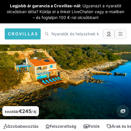
Legjobb ár garancia a Crovillas-nál:
Ugyanazt a nyaralót
olcsóbban látta? Küldje el a linket LiveChaten vagy e-mailben
– és foglaljon 100 €-ral olcsóbban!
CROVILLAS
€245
kezdőár
/ éj
Szobabeosztás
Felszereltség
Fotók
Árak és 