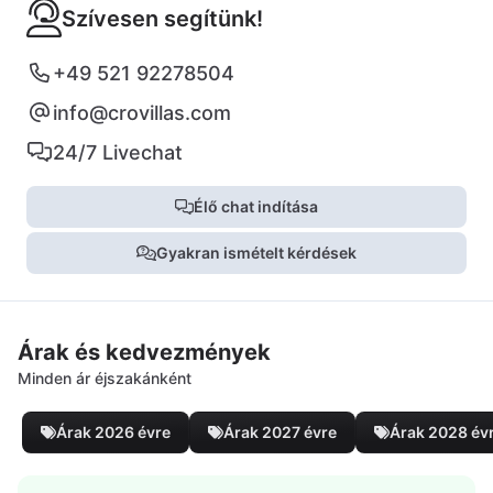
Szívesen segítünk!
+49 521 92278504
info@crovillas.com
24/7 Livechat
Élő chat indítása
Gyakran ismételt kérdések
Árak és kedvezmények
Minden ár éjszakánként
Árak 2026 évre
Árak 2027 évre
Árak 2028 év