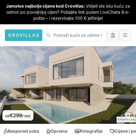
Jamstvo najbolje cijene kod Crovillas:
Vidjeli ste istu kuću za
odmor po povoljnijoj cijeni? Pošaljite link putem LiveChata ili e-
pošte – i rezervirajte 100 € jeftinije!
CROVILLAS
€299
od
/ noć
Raspored soba
Oprema
Fotografije
Cijene i p