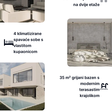
na dvije etaže
4 klimatizirane
spavaće sobe s
vlastitom
kupaonicom
35 m² grijani bazen s
modernim
terasastim
krajolikom