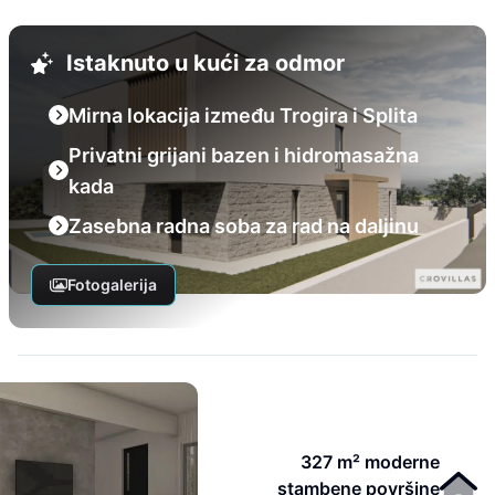
Istaknuto u kući za odmor
Mirna lokacija između Trogira i Splita
Privatni grijani bazen i hidromasažna
kada
Zasebna radna soba za rad na daljinu
Fotogalerija
327 m² moderne
stambene površine