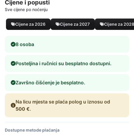
Cijene i popusti
Sve cijene po noćenju
Cijene za 2026
Cijene za 2027
Cijene za 202
8 osoba
Posteljina i ručnici su besplatno dostupni.
Završno čišćenje je besplatno.
Na licu mjesta se plaća polog u iznosu od
500 €
.
Dostupne metode plaćanja