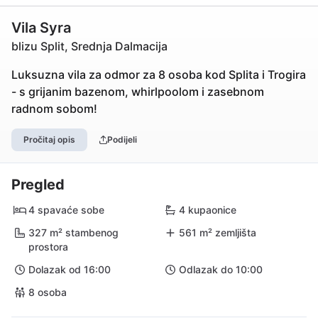
Vila Syra
blizu Split, Srednja Dalmacija
Luksuzna vila za odmor za 8 osoba kod Splita i Trogira
- s grijanim bazenom, whirlpoolom i zasebnom
radnom sobom!
Pročitaj opis
Podijeli
Pregled
4 spavaće sobe
4 kupaonice
327 m² stambenog
561 m² zemljišta
prostora
Dolazak od 16:00
Odlazak do 10:00
8 osoba