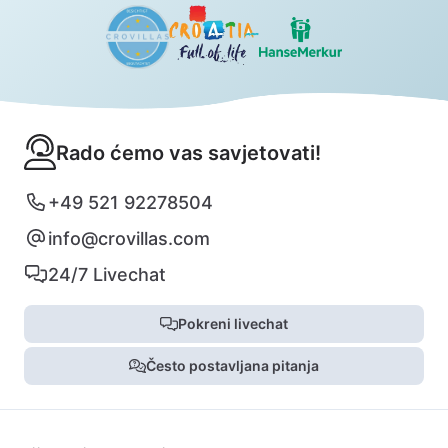
Rado ćemo vas savjetovati!
+49 521 92278504
info@crovillas.com
24/7 Livechat
Pokreni livechat
Često postavljana pitanja