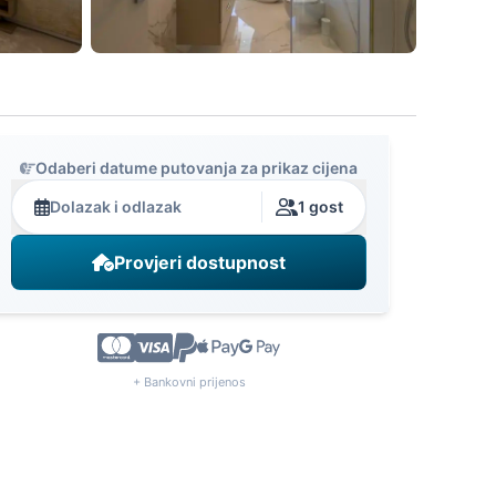
Odaberi datume putovanja za prikaz cijena
Dolazak i odlazak
1 gost
Provjeri dostupnost
+ Bankovni prijenos