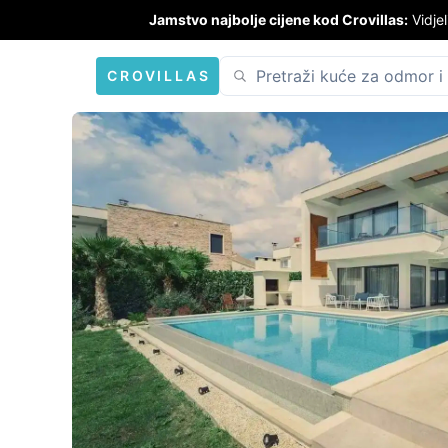
Jamstvo najbolje cijene kod Crovillas:
Vidjel
CROVILLAS