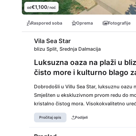
€1,100
od
/ noć
Raspored soba
Oprema
Fotografije
Vila Sea Star
blizu Split, Srednja Dalmacija
Luksuzna oaza na plaži u blizi
čisto more i kulturno blago
Dobrodošli u Villu Sea Star, luksuznu oazu na
Smješten u ekskluzivnom prvom redu do mora
kristalno čistog mora. Visokokvalitetno uređen
nezaboravno iskustvo odmora. Područje nudi
Pročitaj opis
Podijeli
delicijama u obližnjem restoranu ili istražite
impresivnim znamenitostima. Avanturisti se m