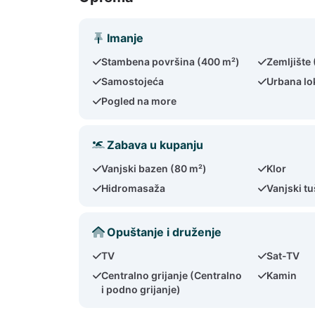
Imanje
Stambena površina (400 m²)
Zemljište 
Samostojeća
Urbana lo
Pogled na more
Zabava u kupanju
Vanjski bazen (80 m²)
Klor
Hidromasaža
Vanjski tu
Opuštanje i druženje
TV
Sat-TV
Centralno grijanje (Centralno
Kamin
i podno grijanje)