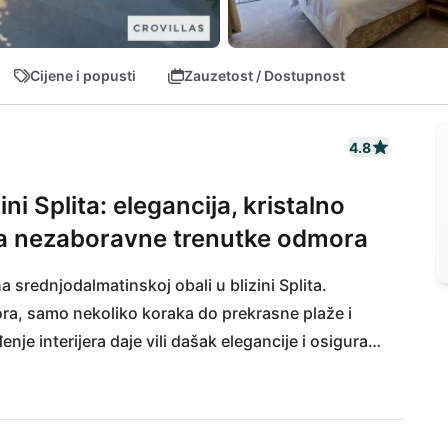
Cijene i popusti
Zauzetost / Dostupnost
4.8
ni Splita: elegancija, kristalno
 za nezaboravne trenutke odmora
 srednjodalmatinskoj obali u blizini Splita. 
, samo nekoliko koraka do prekrasne plaže i 
je interijera daje vili dašak elegancije i osigurava 
 brojne mogućnosti: uživajte u lokalnim 
 povijesne gradove Trogir, Split i Šibenik s njihovim 
ogu uputiti u šarmantni Omiš ili posjetiti 