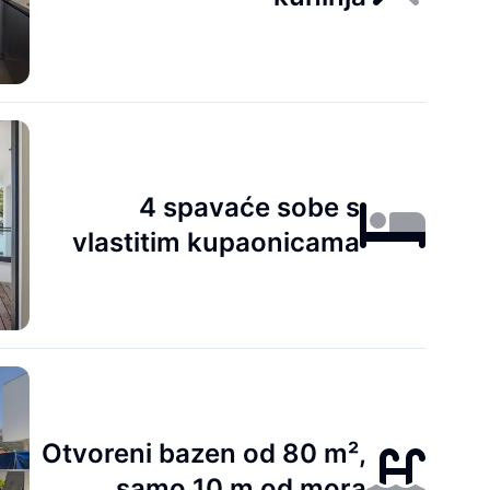
4 spavaće sobe s
vlastitim kupaonicama
Otvoreni bazen od 80 m²,
samo 10 m od mora