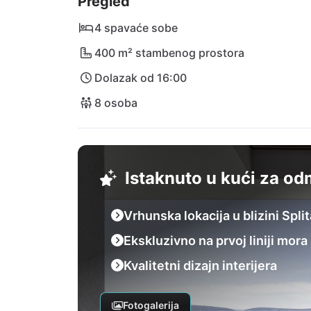
Pregled
zapanjujući Nacionalni park Krka. Sa splits
natrag je dječja igra - ništa ne stoji na put
4 spavaće sobe
400 m² stambenog prostora
Dolazak od 16:00
8 osoba
Istaknuto u kući za o
Vrhunska lokacija u blizini Split
Ekskluzivno na prvoj liniji mora
Kvalitetni dizajn interijera
Fotogalerija