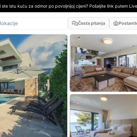
i ste istu kuću za odmor po povoljnijoj cijeni? Pošaljite link putem LiveC
Česta pitanja
Postani