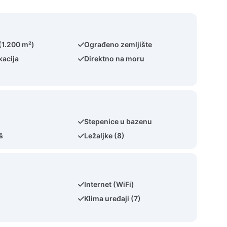
(1.200 m²)
Ograđeno zemljište
kacija
Direktno na moru
Stepenice u bazenu
š
Ležaljke (8)
Internet (WiFi)
Klima uređaji (7)