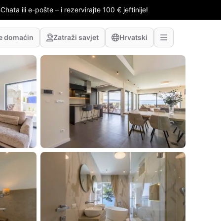
hata ili e-pošte – i rezervirajte 100 € jeftinije!
te domaćin
Zatraži savjet
Hrvatski