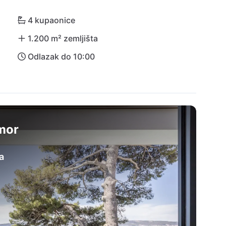
kom zračnom lukom na dohvat ruke, put do tamo i 
u opuštajućem odmoru u Villi Sea Star!
4 kupaonice
1.200 m² zemljišta
Odlazak do 10:00
dmor
a