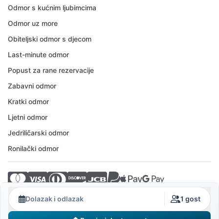
Odmor s kućnim ljubimcima
Odmor uz more
Obiteljski odmor s djecom
Last-minute odmor
Popust za rane rezervacije
Zabavni odmor
Kratki odmor
Ljetni odmor
Jedriličarski odmor
Ronilački odmor
© 2026 Crovillas GmbH
Dolazak i odlazak
1 gost