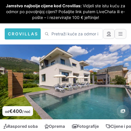
Jamstvo najbolje cijene kod Crovillas:
Vidjeli ste istu kuću za
odmor po povoljnijoj cijeni? Pošaljite link putem LiveChata ili e-
pošte – i rezervirajte 100 € jeftinije!
CROVILLAS
€400
od
/ noć
Raspored soba
Oprema
Fotografije
Cijene i p