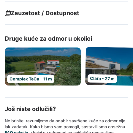
Zauzetost / Dostupnost
Druge kuće za odmor u okolici
Clara - 27 m
Complex TeCa - 11 m
Još niste odlučili?
Ne brinite, razumijemo da odabir savršene kuće za odmor nije
lak zadatak. Kako bismo vam pomogli, sastavili smo opsežnu
FAQ sekcija
u kojoj su odgovori na najčešće postavljana