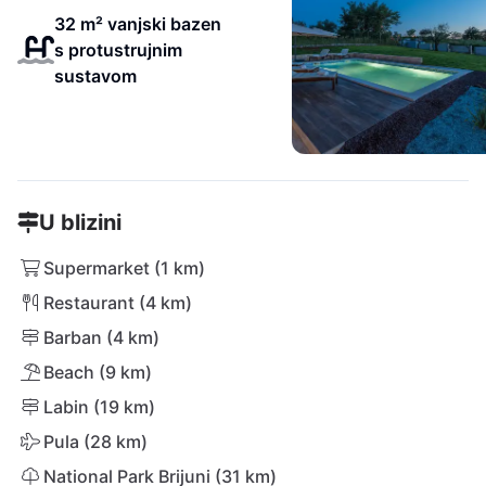
32 m² vanjski bazen
s protustrujnim
sustavom
U blizini
Supermarket (1 km)
Restaurant (4 km)
Barban (4 km)
Beach (9 km)
Labin (19 km)
Pula (28 km)
National Park Brijuni (31 km)