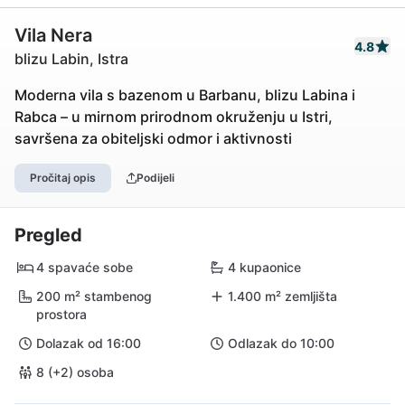
Vila Nera
4.8
blizu Labin, Istra
Moderna vila s bazenom u Barbanu, blizu Labina i
Rabca – u mirnom prirodnom okruženju u Istri,
savršena za obiteljski odmor i aktivnosti
Pročitaj opis
Podijeli
Pregled
4 spavaće sobe
4 kupaonice
200 m² stambenog
1.400 m² zemljišta
prostora
Dolazak od 16:00
Odlazak do 10:00
8 (+2) osoba