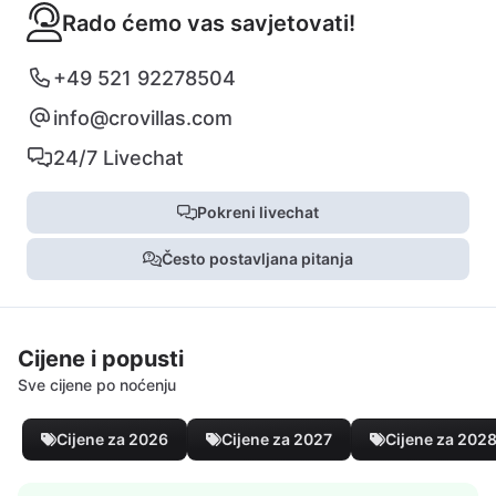
Rado ćemo vas savjetovati!
+49 521 92278504
info@crovillas.com
24/7 Livechat
Pokreni livechat
Često postavljana pitanja
Cijene i popusti
Sve cijene po noćenju
Cijene za 2026
Cijene za 2027
Cijene za 202