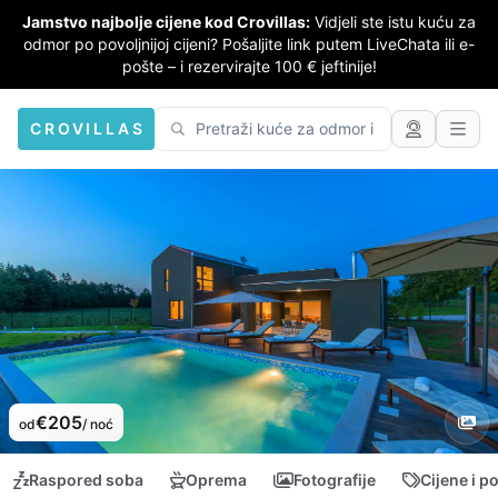
Jamstvo najbolje cijene kod Crovillas:
Vidjeli ste istu kuću za
odmor po povoljnijoj cijeni? Pošaljite link putem LiveChata ili e-
pošte – i rezervirajte 100 € jeftinije!
CROVILLAS
€205
od
/ noć
Raspored soba
Oprema
Fotografije
Cijene i p