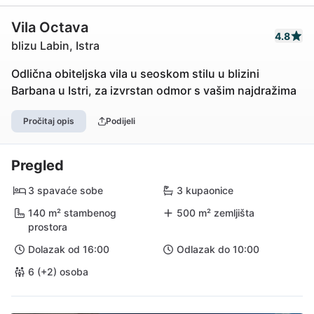
Vila Octava
4.8
blizu Labin, Istra
Odlična obiteljska vila u seoskom stilu u blizini
Barbana u Istri, za izvrstan odmor s vašim najdražima
Pročitaj opis
Podijeli
Pregled
3 spavaće sobe
3 kupaonice
140 m² stambenog
500 m² zemljišta
prostora
Dolazak od 16:00
Odlazak do 10:00
6 (+2) osoba