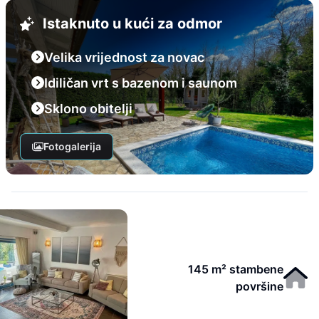
Istaknuto u kući za odmor
Velika vrijednost za novac
Idiličan vrt s bazenom i saunom
Sklono obitelji
Fotogalerija
145 m² stambene
površine