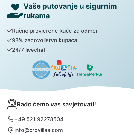
Vaše putovanje u sigurnim
rukama
Ručno provjerene kuće za odmor
98% zadovoljstvo kupaca
24/7 livechat
Rado ćemo vas savjetovati!
+49 521 92278504
info@crovillas.com