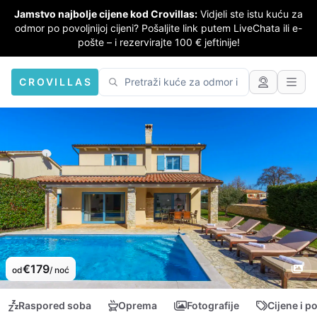
Jamstvo najbolje cijene kod Crovillas:
Vidjeli ste istu kuću za
odmor po povoljnijoj cijeni? Pošaljite link putem LiveChata ili e-
pošte – i rezervirajte 100 € jeftinije!
CROVILLAS
€179
od
/ noć
Raspored soba
Oprema
Fotografije
Cijene i p