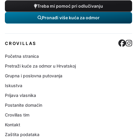
Treba mi pomoć pri odlučivanju
Pronađi više kuća za odmor
Cro
C
CROVILLAS
Početna stranica
Pretraži kuće za odmor u Hrvatskoj
Grupna i poslovna putovanja
Iskustva
Prijava vlasnika
Postanite domaćin
Crovillas tim
Kontakt
Zaštita podataka