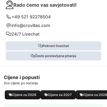
Rado ćemo vas savjetovati!
+49 521 92278504
info@crovillas.com
24/7 Livechat
Pokreni livechat
Često postavljana pitanja
Cijene i popusti
Sve cijene po noćenju
Cijene za 2026
Cijene za 2027
Cijene za 202