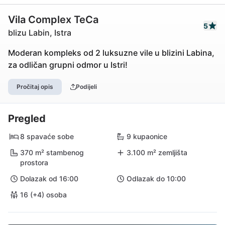
Vila Complex TeCa
5
blizu Labin, Istra
Moderan kompleks od 2 luksuzne vile u blizini Labina,
za odličan grupni odmor u Istri!
Pročitaj opis
Podijeli
Pregled
8 spavaće sobe
9 kupaonice
370 m² stambenog
3.100 m² zemljišta
prostora
Dolazak od 16:00
Odlazak do 10:00
16 (+4) osoba