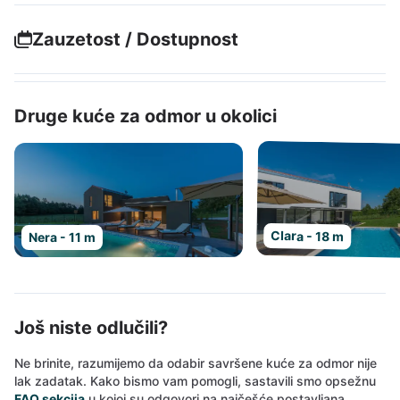
Zauzetost / Dostupnost
Druge kuće za odmor u okolici
Clara - 18 m
Nera - 11 m
Još niste odlučili?
Ne brinite, razumijemo da odabir savršene kuće za odmor nije
lak zadatak. Kako bismo vam pomogli, sastavili smo opsežnu
FAQ sekcija
u kojoj su odgovori na najčešće postavljana