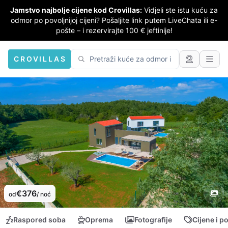
Jamstvo najbolje cijene kod Crovillas:
Vidjeli ste istu kuću za
odmor po povoljnijoj cijeni? Pošaljite link putem LiveChata ili e-
pošte – i rezervirajte 100 € jeftinije!
CROVILLAS
€376
od
/ noć
Raspored soba
Oprema
Fotografije
Cijene i p