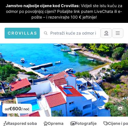
Jamstvo najbolje cijene kod Crovillas:
Vidjeli ste istu kuću za
odmor po povoljnijoj cijeni? Pošaljite link putem LiveChata ili e-
pošte – i rezervirajte 100 € jeftinije!
CROVILLAS
€600
od
/ noć
Raspored soba
Oprema
Fotografije
Cijene i p