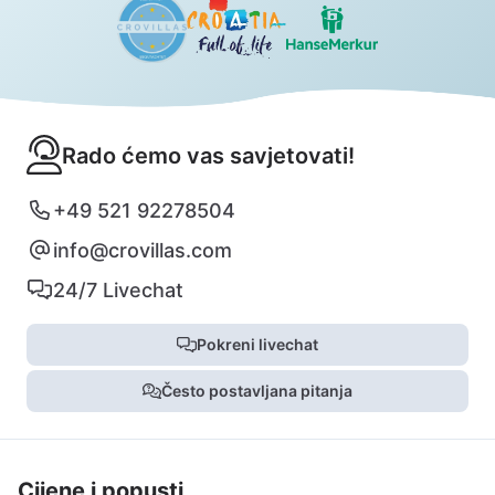
Rado ćemo vas savjetovati!
+49 521 92278504
info@crovillas.com
24/7 Livechat
Pokreni livechat
Često postavljana pitanja
Cijene i popusti