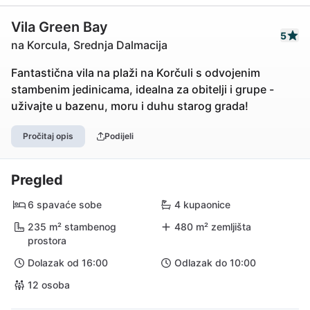
Vila Green Bay
5
na Korcula, Srednja Dalmacija
Fantastična vila na plaži na Korčuli s odvojenim
stambenim jedinicama, idealna za obitelji i grupe -
uživajte u bazenu, moru i duhu starog grada!
Pročitaj opis
Podijeli
Pregled
6 spavaće sobe
4 kupaonice
235 m² stambenog
480 m² zemljišta
prostora
Dolazak od 16:00
Odlazak do 10:00
12 osoba