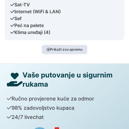
Sat-TV
Internet (WiFi & LAN)
Sef
Peć na pelete
Klima uređaji (4)
Prikaži svu opremu
Vaše putovanje u sigurnim
rukama
Ručno provjerene kuće za odmor
98% zadovoljstvo kupaca
24/7 livechat