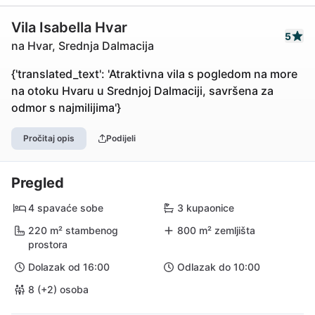
Vila Isabella Hvar
5
na Hvar, Srednja Dalmacija
{'translated_text': 'Atraktivna vila s pogledom na more
na otoku Hvaru u Srednjoj Dalmaciji, savršena za
odmor s najmilijima'}
Pročitaj opis
Podijeli
Pregled
4 spavaće sobe
3 kupaonice
220 m² stambenog
800 m² zemljišta
prostora
Dolazak od 16:00
Odlazak do 10:00
8 (+2) osoba