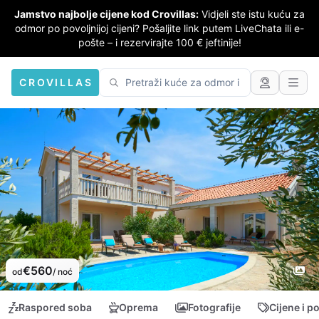
Jamstvo najbolje cijene kod Crovillas:
Vidjeli ste istu kuću za
odmor po povoljnijoj cijeni? Pošaljite link putem LiveChata ili e-
pošte – i rezervirajte 100 € jeftinije!
CROVILLAS
€560
od
/ noć
Raspored soba
Oprema
Fotografije
Cijene i p