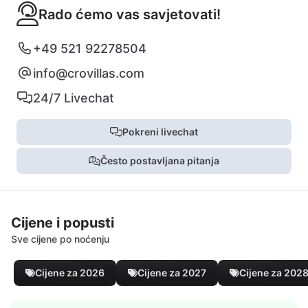
Rado ćemo vas savjetovati!
+49 521 92278504
info@crovillas.com
24/7 Livechat
Pokreni livechat
Često postavljana pitanja
Cijene i popusti
Sve cijene po noćenju
Cijene za 2026
Cijene za 2027
Cijene za 202