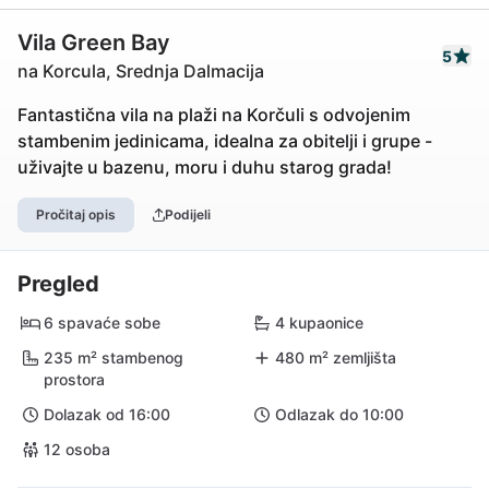
Vila Green Bay
5
na Korcula, Srednja Dalmacija
Fantastična vila na plaži na Korčuli s odvojenim
stambenim jedinicama, idealna za obitelji i grupe -
uživajte u bazenu, moru i duhu starog grada!
Pročitaj opis
Podijeli
Pregled
6 spavaće sobe
4 kupaonice
235 m² stambenog
480 m² zemljišta
prostora
Dolazak od 16:00
Odlazak do 10:00
12 osoba