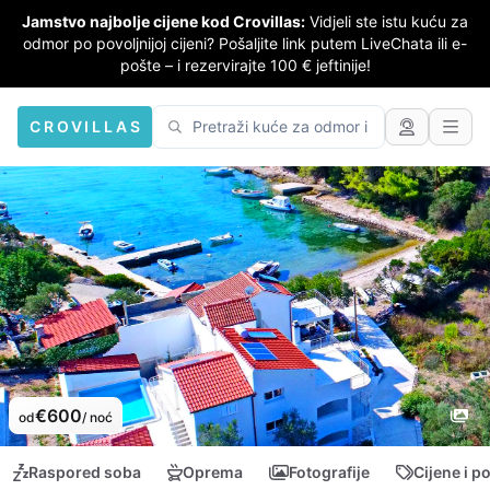
Jamstvo najbolje cijene kod Crovillas:
Vidjeli ste istu kuću za
odmor po povoljnijoj cijeni? Pošaljite link putem LiveChata ili e-
pošte – i rezervirajte 100 € jeftinije!
CROVILLAS
€600
od
/ noć
Raspored soba
Oprema
Fotografije
Cijene i p