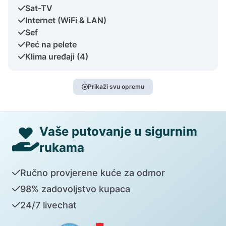
Sat-TV
Internet (WiFi & LAN)
Sef
Peć na pelete
Klima uređaji (4)
Prikaži svu opremu
Vaše putovanje u sigurnim
rukama
Ručno provjerene kuće za odmor
98% zadovoljstvo kupaca
24/7 livechat