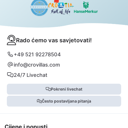
Rado ćemo vas savjetovati!
+49 521 92278504
info@crovillas.com
24/7 Livechat
Pokreni livechat
Često postavljana pitanja
Cijene i popusti