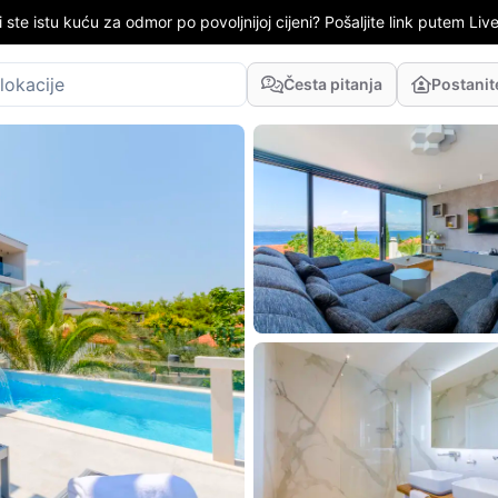
i ste istu kuću za odmor po povoljnijoj cijeni? Pošaljite link putem LiveC
Česta pitanja
Postani