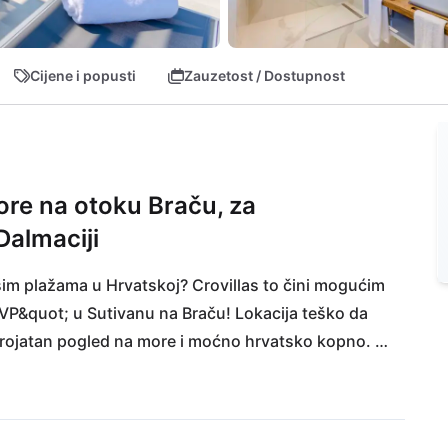
Cijene i popusti
Zauzetost / Dostupnost
ore na otoku Braču, za
Dalmaciji
šim plažama u Hrvatskoj? Crovillas to čini mogućim 
&quot; u Sutivanu na Braču! Lokacija teško da 
erojatan pogled na more i moćno hrvatsko kopno. 
te doći do prekrasnih otočkih plaža, već i do svih 
vi, supermarketi ili živahno središte Sutivana. Na 
bliža međunarodna zračna luka na kopnu udaljena je 