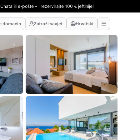
hata ili e-pošte – i rezervirajte 100 € jeftinije!
te domaćin
Zatraži savjet
Hrvatski