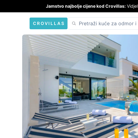
Jamstvo najbolje cijene kod Crovillas:
Vidjel
CROVILLAS