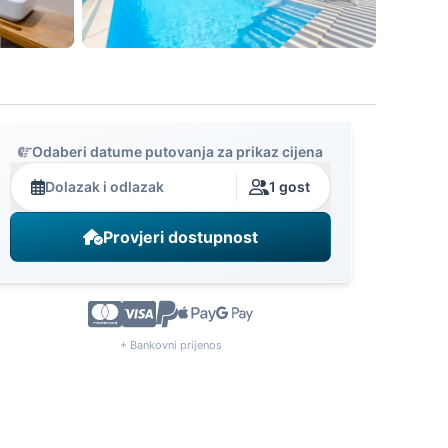
Odaberi datume putovanja za prikaz cijena
Dolazak i odlazak
1 gost
Provjeri dostupnost
+ Bankovni prijenos