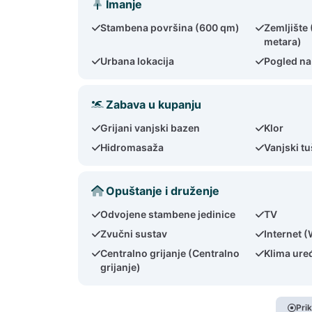
Imanje
Stambena površina (600 qm)
Zemljište
metara)
Urbana lokacija
Pogled n
Zabava u kupanju
Grijani vanjski bazen
Klor
Hidromasaža
Vanjski tu
Opuštanje i druženje
Odvojene stambene jedinice
TV
Zvučni sustav
Internet (
Centralno grijanje (Centralno
Klima uređ
grijanje)
Pri