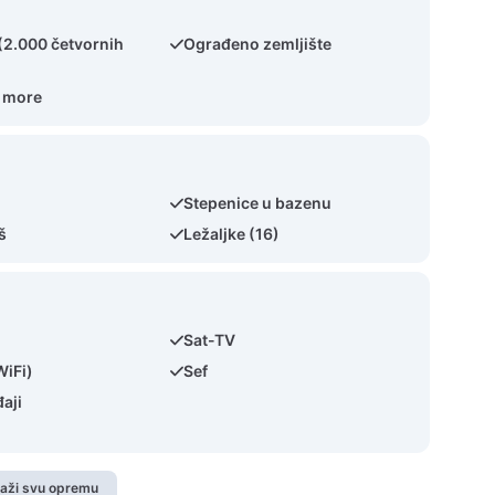
 (2.000 četvornih
Ograđeno zemljište
a more
Stepenice u bazenu
š
Ležaljke (16)
Sat-TV
WiFi)
Sef
aji
kaži svu opremu