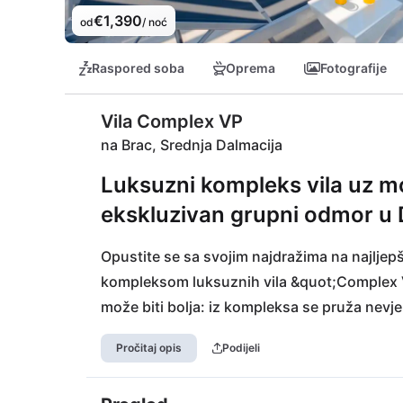
€1,390
od
/ noć
Raspored soba
Oprema
Fotografije
Vila Complex VP
na Brac, Srednja Dalmacija
Luksuzni kompleks vila uz m
ekskluzivan grupni odmor u 
Opustite se sa svojim najdražima na najljep
kompleksom luksuznih vila &quot;Complex VP
može biti bolja: iz kompleksa se pruža nevj
Unutar pješačke udaljenosti ne samo da može
Pročitaj opis
Podijeli
drugih potrepština kao što su restorani, baro
otok možete doći trajektom iz Splita, a naj