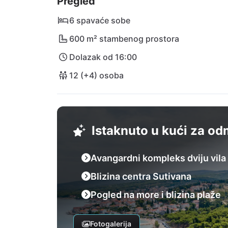
Pregled
nešto više od sat vremena.
6 spavaće sobe
600 m² stambenog prostora
Dolazak od 16:00
12 (+4) osoba
Istaknuto u kući za o
Avangardni kompleks dviju vila
Blizina centra Sutivana
Pogled na more i blizina plaže
Fotogalerija