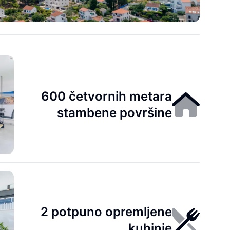
600 četvornih metara
stambene površine
2 potpuno opremljene
kuhinje